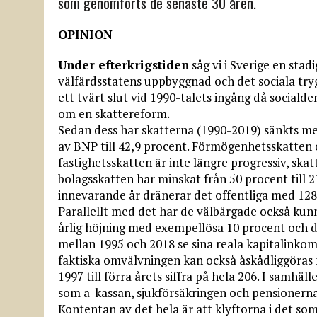
som genomförts de senaste 30 åren.
OPINION
Under efterkrigstiden
såg vi i Sverige en stadi
välfärdsstatens uppbyggnad och det sociala try
ett tvärt slut vid 1990-talets ingång då social
om en skattereform.
Sedan dess har skatterna (1990-2019) sänkts me
av BNP till 42,9 procent. Förmögenhetsskatten 
fastighetsskatten är inte längre progressiv, ska
bolagsskatten har minskat från 50 procent till 
innevarande år dränerar det offentliga med 128 
Parallellt med det har de välbärgade också kunn
årlig höjning med exempellösa 10 procent och d
mellan 1995 och 2018 se sina reala kapitalink
faktiska omvälvningen kan också åskådliggöras 
1997 till förra årets siffra på hela 206. I samhä
som a-kassan, sjukförsäkringen och pensionern
Kontentan av det hela är att klyftorna i det som