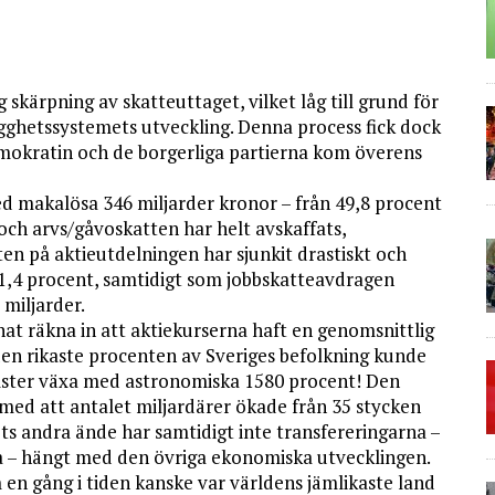
g skärpning av skatteuttaget, vilket låg till grund för
gghetssystemets utveckling. Denna process fick dock
demokratin och de borgerliga partierna kom överens
d makalösa 346 miljarder kronor – från 49,8 procent
och arvs/gåvoskatten har helt avskaffats,
tten på aktieutdelningen har sjunkit drastiskt och
21,4 procent, samtidigt som jobbskatteavdragen
miljarder.
at räkna in att aktiekurserna haft en genomsnittlig
en rikaste procenten av Sveriges befolkning kunde
omster växa med astronomiska 1580 procent! Den
med att antalet miljardärer ökade från 35 stycken
llets andra ände har samtidigt inte transfereringarna –
a – hängt med den övriga ekonomiska utvecklingen.
 en gång i tiden kanske var världens jämlikaste land