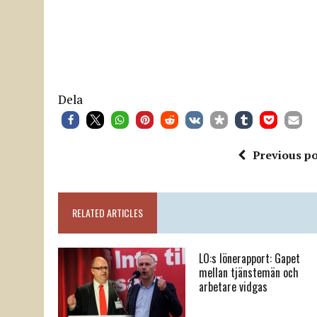
Dela
Previous po
RELATED ARTICLES
LO:s lönerapport: Gapet
mellan tjänstemän och
arbetare vidgas