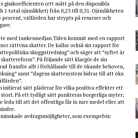
s ginikoefficienten (ett mått på den disponibla
 1 total ojämlikhet) från 0,23 till 0,31. Ojämlikheten
5 procent, välfärden har strypts på resurser och
gare.
te med tankesmedjan Tiden kommit med en rapport
mer rättvisa skatter. De kallar också sin rapport för
epolitiska skuggutredning” och säger att ”syftet är
 skattereform”. På följande sätt klargör de sin
ad framför allt i förhållande till de ökande behoven,
ning” samt ”dagens skattesystem bidrar till att öka
välfärden”.
initierat sätt pläderar för vilka positiva effekter ett
stort. På ett tydligt sätt punkteras borgerliga myter;
e leda till att det offentliga får in mer medel eller att
mindre.
 minskade avdragsmöjligheter, som exempelvis: