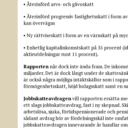
• Återinförd arvs- och gåvoskatt
• Återinförd progressiv fastighetsskatt i form 
kan övervägas
• Ny rättviseskatt i form av en värnskatt på m
• Enhetlig kapitalinkomstskatt på 35 procent (i
aktieutdelningar runt 11 procent).
Rapporten
når dock inte ända fram. De inkomst
miljarder. Det är dock långt under de skattesän
är också några möjliga intäktskällor som i rapp
förmögenhetsskatt, höjd bolagsskatt samt en s
Jobbskatteavdragen
vill rapporten ersätta me
ett slags jobbskatteavdrag, fast i ny skepnad. S
arbetslösa, sjuka, förtidspensionerade och pensi
sådant avdrag bör av fördelningsskäl inte omfat
jobbskatteavdragen innevarande år handlar om 