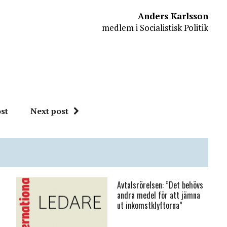
Anders Karlsson
medlem i Socialistisk Politik
st
Next post
Avtalsrörelsen: ”Det behövs
andra medel för att jämna
ut inkomstklyftorna”