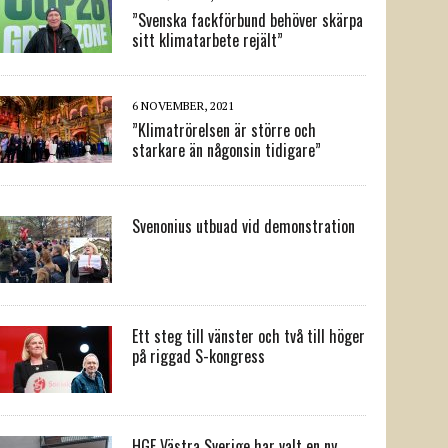
”Svenska fackförbund behöver skärpa
sitt klimatarbete rejält”
6 NOVEMBER, 2021
”Klimatrörelsen är större och
starkare än någonsin tidigare”
Svenonius utbuad vid demonstration
Ett steg till vänster och två till höger
på riggad S-kongress
HGF Västra Sverige har valt en ny