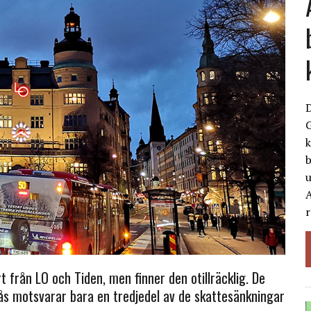
G
k
b
A
r
t från LO och Tiden, men finner den otillräcklig. De
lås motsvarar bara en tredjedel av de skattesänkningar