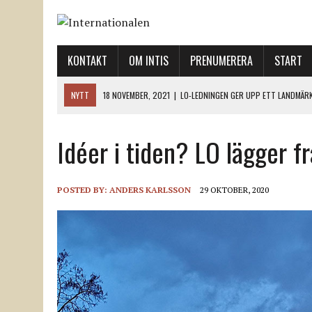
KONTAKT
OM INTIS
PRENUMERERA
START
NYTT
18 NOVEMBER, 2021
|
LO-LEDNINGEN GER UPP ETT LANDMÄR
12 NOVEMBER, 2021
|
ETT STEG TILL VÄNSTER OCH TVÅ TILL HÖGER 
Idéer i tiden? LO lägger fr
12 NOVEMBER, 2021
|
NÄR DE DÖDA TAR SIG RÖST
12 NOVEMBER, 2021
|
”SVENSKA FACKFÖRBUND BEHÖVER SKÄRPA SITT
18 NOVEMBER, 2021
|
SVENONIUS UTBUAD VID DEMONSTRATION
POSTED BY:
ANDERS KARLSSON
29 OKTOBER, 2020