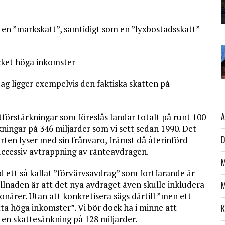
av en ”markskatt”, samtidigt som en ”lyxbostadsskatt”
ycket höga inkomster
dag ligger exempelvis den faktiska skatten på
A
förstärkningar som föreslås landar totalt på runt 100
kningar på 346 miljarder som vi sett sedan 1990. Det
D
orten lyser med sin frånvaro, främst då återinförd
uccessiv avtrappning av ränteavdragen.
M
d ett så kallat ”förvärvsavdrag” som fortfarande är
killnaden är att det nya avdraget även skulle inkludera
M
onärer. Utan att konkretisera sägs därtill ”men ett
ta höga inkomster”. Vi bör dock ha i minne att
K
en skattesänkning på 128 miljarder.