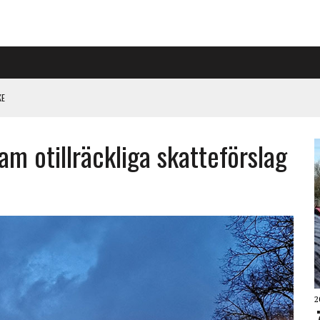
KE
PÅ RIGGAD S-KONGRESS
am otillräckliga skatteförslag
 KLIMATARBETE REJÄLT”
2