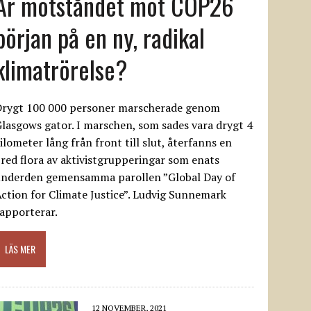
Är motståndet mot COP26
början på en ny, radikal
klimatrörelse?
Drygt 100 000 personer marscherade genom
lasgows gator. I marschen, som sades vara drygt 4
ilometer lång från front till slut, återfanns en
red flora av aktivistgrupperingar som enats
underden gemensamma parollen ”Global Day of
ction for Climate Justice”. Ludvig Sunnemark
apporterar.
LÄS MER
12 NOVEMBER, 2021