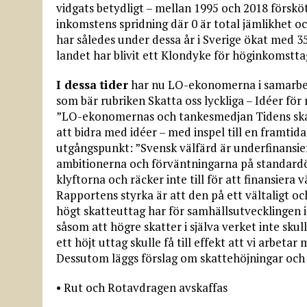
vidgats betydligt – mellan 1995 och 2018 försköt
inkomstens spridning där 0 är total jämlikhet och
har således under dessa år i Sverige ökat med 3
landet har blivit ett Klondyke för höginkomstta
I dessa tider
har nu LO-ekonomerna i samarbe
som bär rubriken Skatta oss lyckliga – Idéer för 
”LO-ekonomernas och tanke­smedjan Tidens skatt
att bidra med idéer – med inspel till en framtida
utgångspunkt: ”Svensk välfärd är underfinansier
ambitionerna och förväntningarna på standardök
klyftorna och räcker inte till för att finansiera 
Rapportens styrka är att den på ett vältaligt och 
högt skatteuttag har för samhällsutvecklingen i 
såsom att högre skatter i själva verket inte skull
ett höjt uttag skulle få till effekt att vi arbetar 
Dessutom läggs förslag om skattehöjningar och
• Rut och Rotavdragen avskaffas