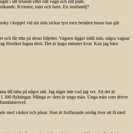
nt i sitt letande efter rätt vagn och rätt plats.
 sökande. Kvinnor, män och barn. En storfamilj?
husky i koppel vid sin sida nickar tyst men bestämt innan han går
och får titta på deras biljetter. Vagnen ligger intill min, några vagnar
. Jag försöker lugna dem. Det är tjugo minuter kvar. Kan jag bära
ill rätta på något sätt. Jag säger inte vad jag vet. Att det är
ot 1 300 flyktingar. Många av dem är unga män. Unga män som driver
framtidstvivel.
nde med väskor och påsar. Hon är fortfarande orolig över att få med