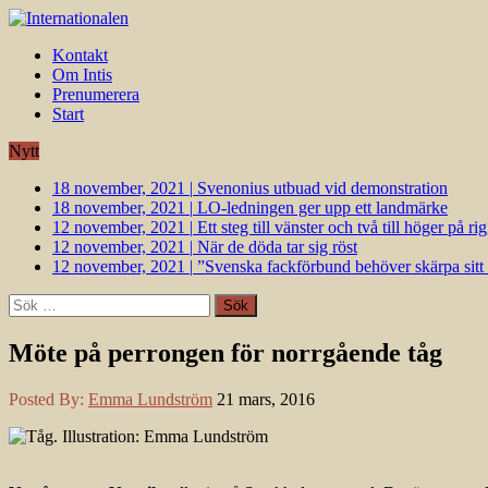
Kontakt
Om Intis
Prenumerera
Start
Nytt
18 november, 2021
|
Svenonius utbuad vid demonstration
18 november, 2021
|
LO-ledningen ger upp ett landmärke
12 november, 2021
|
Ett steg till vänster och två till höger på 
12 november, 2021
|
När de döda tar sig röst
12 november, 2021
|
”Svenska fackförbund behöver skärpa sitt k
Sök
efter:
Möte på perrongen för norrgående tåg
Posted By:
Emma Lundström
21 mars, 2016