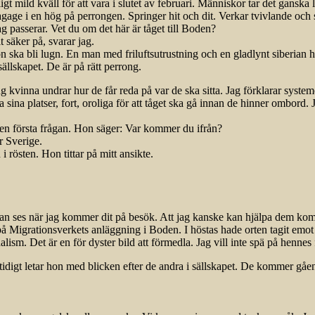
t mild kväll för att vara i slutet av februari. Människor tar det ganska lug
gage i en hög på perrongen. Springer hit och dit. Verkar tvivlande och
 passerar. Vet du om det här är tåget till Boden?
t säker på, svarar jag.
on ska bli lugn. En man med friluftsutrustning och en gladlynt siberian 
ällskapet. De är på rätt perrong.
kvinna undrar hur de får reda på var de ska sitta. Jag förklarar systemet 
ta sina platser, fort, oroliga för att tåget ska gå innan de hinner ombord
en första frågan. Hon säger: Var kommer du ifrån?
r Sverige.
 rösten. Hon tittar på mitt ansikte.
an ses när jag kommer dit på besök. Att jag kanske kan hjälpa dem komma t
å Migrationsverkets anläggning i Boden. I höstas hade orten tagit em
lism. Det är en för dyster bild att förmedla. Jag vill inte spä på hennes 
idigt letar hon med blicken efter de andra i sällskapet. De kommer gåe