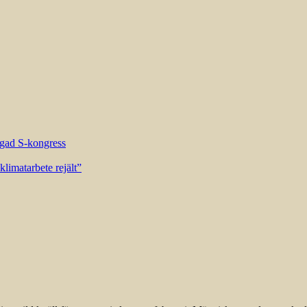
riggad S-kongress
limatarbete rejält”