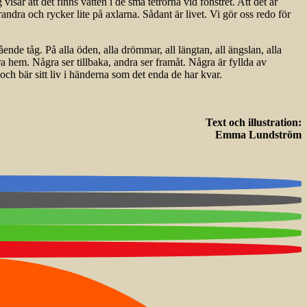
ar att det finns vatten i de små tetrorna vid fönstret. Att det är
dra och rycker lite på axlarna. Sådant är livet. Vi gör oss redo för
ende tåg. På alla öden, alla drömmar, all längtan, all ängslan, alla
ra hem. Några ser tillbaka, andra ser framåt. Några är fyllda av
 och bär sitt liv i händerna som det enda de har kvar.
Text och illustration:
Emma Lundström