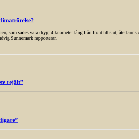
limatrörelse?
som sades vara drygt 4 kilometer lång från front till slut, återfanns 
udvig Sunnemark rapporterar.
e rejält”
digare”