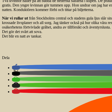
Två kvinnor håller på att bädda de nedersta slafarna i kupén. De pratar
gratis. Den yngre kvinnan gör tummen upp. Hon undrar om jag har en la
natten. Konduktören kommer förbi och tittar på biljetterna.
När vi rullar ut
från Stockholms central och stadens gula ljus slår sin
krossade livsplaner och all sorg. Jag tänker också på hur olika våra re
osäkerhetens förtvivlade gråhet, andra av tillförsikt och äventyrslusta. 
Det gör det svårt att sova.
Det blir en natt av tankar.
Dela