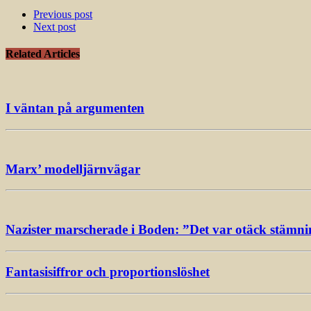
Previous post
Next post
Related Articles
I väntan på argumenten
Marx’ modelljärnvägar
Nazister marscherade i Boden: ”Det var otäck stämn
Fantasisiffror och proportionslöshet