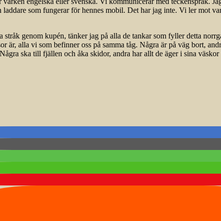
 varken engelska eller svenska. Vi kommunicerar med teckenspråk. Jag vis
ddare som fungerar för hennes mobil. Det har jag inte. Vi ler mot varan
a stråk genom kupén, tänker jag på alla de tankar som fyller detta norrgå
sor är, alla vi som befinner oss på samma tåg. Några är på väg bort, and
Några ska till fjällen och åka skidor, andra har allt de äger i sina väskor