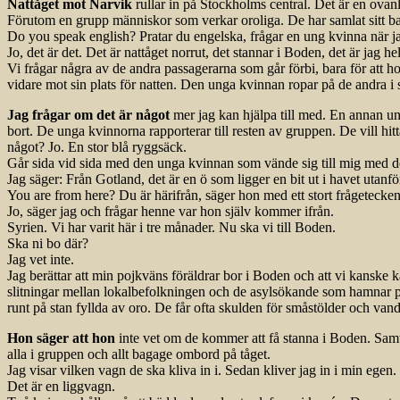
Nattåget mot Narvik
rullar in på Stockholms central. Det är en ovanlig
Förutom en grupp människor som verkar oroliga. De har samlat sitt ba
Do you speak english? Pratar du engelska, frågar en ung kvinna när jag
Jo, det är det. Det är nattåget norrut, det stannar i Boden, det är jag hel
Vi frågar några av de andra passagerarna som går förbi, bara för att h
vidare mot sin plats för natten. Den unga kvinnan ropar på de andra i s
Jag frågar om det är något
mer jag kan hjälpa till med. En annan ung 
bort. De unga kvinnorna rapporterar till resten av gruppen. De vill hit
något? Jo. En stor blå ryggsäck.
Går sida vid sida med den unga kvinnan som vände sig till mig med d
Jag säger: Från Gotland, det är en ö som ligger en bit ut i havet utanfö
You are from here? Du är härifrån, säger hon med ett stort frågetecken i
Jo, säger jag och frågar henne var hon själv kommer ifrån.
Syrien. Vi har varit här i tre månader. Nu ska vi till Boden.
Ska ni bo där?
Jag vet inte.
Jag berättar att min pojkväns föräldrar bor i Boden och att vi kanske k
slitningar mellan lokalbefolkningen och de asylsökande som hamnar p
runt på stan fyllda av oro. De får ofta skulden för småstölder och vanda
Hon säger att hon
inte vet om de kommer att få stanna i Boden. Samt
alla i gruppen och allt bagage ombord på tåget.
Jag visar vilken vagn de ska kliva in i. Sedan kliver jag in i min egen.
Det är en liggvagn.