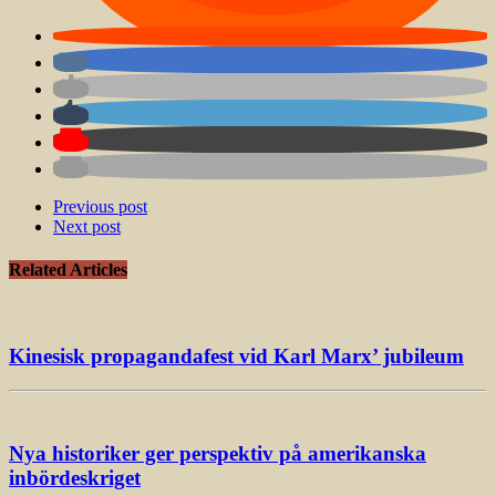
Previous post
Next post
Related Articles
Kinesisk propagandafest vid Karl Marx’ jubileum
Nya historiker ger perspektiv på amerikanska
inbördeskriget