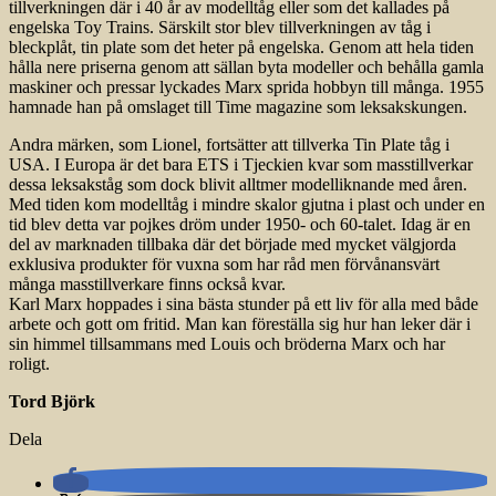
tillverkningen där i 40 år av modelltåg eller som det kallades på
engelska Toy Trains. Särskilt stor blev tillverkningen av tåg i
bleckplåt, tin plate som det heter på engelska. Genom att hela tiden
hålla nere priserna genom att sällan byta modeller och behålla gamla
maskiner och pressar lyckades Marx sprida hobbyn till många. 1955
hamnade han på omslaget till Time magazine som leksakskungen.
Andra märken, som Lionel, fortsätter att tillverka Tin Plate tåg i
USA. I Europa är det bara ETS i Tjeckien kvar som masstillverkar
dessa leksakståg som dock blivit alltmer modelliknande med åren.
Med tiden kom modelltåg i mindre skalor gjutna i plast och under en
tid blev detta var pojkes dröm under 1950- och 60-talet. Idag är en
del av marknaden tillbaka där det började med mycket välgjorda
exklusiva produkter för vuxna som har råd men förvånansvärt
många masstillverkare finns också kvar.
Karl Marx hoppades i sina bästa stunder på ett liv för alla med både
arbete och gott om fritid. Man kan föreställa sig hur han leker där i
sin himmel tillsammans med Louis och bröderna Marx och har
roligt.
Tord Björk
Dela