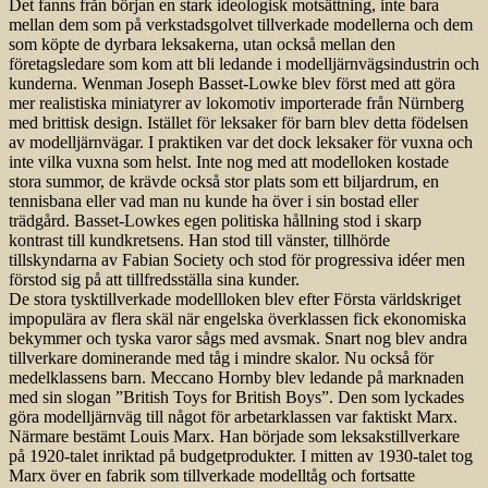
Det fanns från början en stark ideologisk motsättning, inte bara
mellan dem som på verkstadsgolvet tillverkade modellerna och dem
som köpte de dyrbara leksakerna, utan också mellan den
företagsledare som kom att bli ledande i modelljärnvägsindustrin och
kunderna. Wenman Joseph Basset-Lowke blev först med att göra
mer realistiska miniatyrer av lokomotiv importerade från Nürnberg
med brittisk design. Istället för leksaker för barn blev detta födelsen
av modelljärnvägar. I praktiken var det dock leksaker för vuxna och
inte vilka vuxna som helst. Inte nog med att modelloken kostade
stora summor, de krävde också stor plats som ett biljardrum, en
tennisbana eller vad man nu kunde ha över i sin bostad eller
trädgård. Basset-Lowkes egen politiska hållning stod i skarp
kontrast till kundkretsens. Han stod till vänster, tillhörde
tillskyndarna av Fabian Society och stod för progressiva idéer men
förstod sig på att tillfredsställa sina kunder.
De stora tysktillverkade modellloken blev efter Första världskriget
impopulära av flera skäl när engelska överklassen fick ekonomiska
bekymmer och tyska varor sågs med avsmak. Snart nog blev andra
tillverkare dominerande med tåg i mindre skalor. Nu också för
medelklassens barn. Meccano Hornby blev ledande på marknaden
med sin slogan ”British Toys for British Boys”. Den som lyckades
göra modelljärnväg till något för arbetarklassen var faktiskt Marx.
Närmare bestämt Louis Marx. Han började som leksakstillverkare
på 1920-talet inriktad på budgetprodukter. I mitten av 1930-talet tog
Marx över en fabrik som tillverkade modelltåg och fortsatte