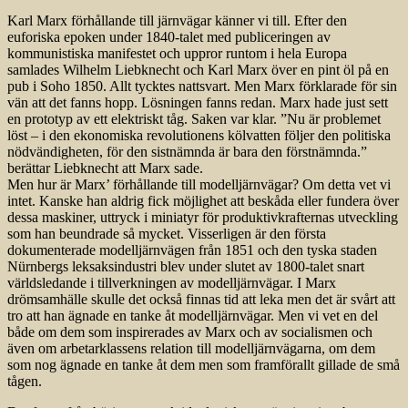
Karl Marx förhållande till järnvägar känner vi till. Efter den
euforiska epoken under 1840-talet med publiceringen av
kommunistiska manifestet och uppror runtom i hela Europa
samlades Wilhelm Liebknecht och Karl Marx över en pint öl på en
pub i Soho 1850. Allt tycktes nattsvart. Men Marx förklarade för sin
vän att det fanns hopp. Lösningen fanns redan. Marx hade just sett
en prototyp av ett elektriskt tåg. Saken var klar. ”Nu är problemet
löst – i den ekonomiska revolutionens kölvatten följer den politiska
nödvändigheten, för den sistnämnda är bara den förstnämnda.”
berättar Liebknecht att Marx sade.
Men hur är Marx’ förhållande till modelljärnvägar? Om detta vet vi
intet. Kanske han aldrig fick möjlighet att beskåda eller fundera över
dessa maskiner, uttryck i miniatyr för produktivkrafternas utveckling
som han beundrade så mycket. Visserligen är den första
dokumenterade modelljärnvägen från 1851 och den tyska staden
Nürnbergs leksaksindustri blev under slutet av 1800-talet snart
världsledande i tillverkningen av modelljärnvägar. I Marx
drömsamhälle skulle det också finnas tid att leka men det är svårt att
tro att han ägnade en tanke åt modelljärnvägar. Men vi vet en del
både om dem som inspirerades av Marx och av socialismen och
även om arbetarklassens relation till modelljärnvägarna, om dem
som nog ägnade en tanke åt dem men som framförallt gillade de små
tågen.