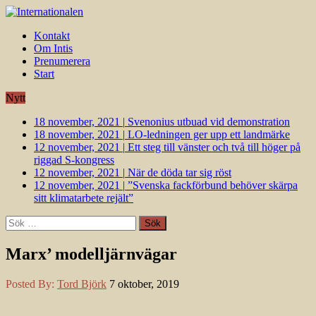
Kontakt
Om Intis
Prenumerera
Start
Nytt
18 november, 2021
|
Svenonius utbuad vid demonstration
18 november, 2021
|
LO-ledningen ger upp ett landmärke
12 november, 2021
|
Ett steg till vänster och två till höger på
riggad S-kongress
12 november, 2021
|
När de döda tar sig röst
12 november, 2021
|
”Svenska fackförbund behöver skärpa
sitt klimatarbete rejält”
Sök
efter:
Marx’ modelljärnvägar
Posted By:
Tord Björk
7 oktober, 2019