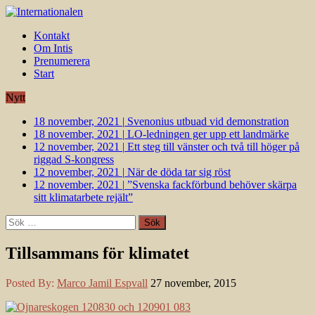
Kontakt
Om Intis
Prenumerera
Start
Nytt
18 november, 2021
|
Svenonius utbuad vid demonstration
18 november, 2021
|
LO-ledningen ger upp ett landmärke
12 november, 2021
|
Ett steg till vänster och två till höger på
riggad S-kongress
12 november, 2021
|
När de döda tar sig röst
12 november, 2021
|
”Svenska fackförbund behöver skärpa
sitt klimatarbete rejält”
Sök
efter:
Tillsammans för klimatet
Posted By:
Marco Jamil Espvall
27 november, 2015