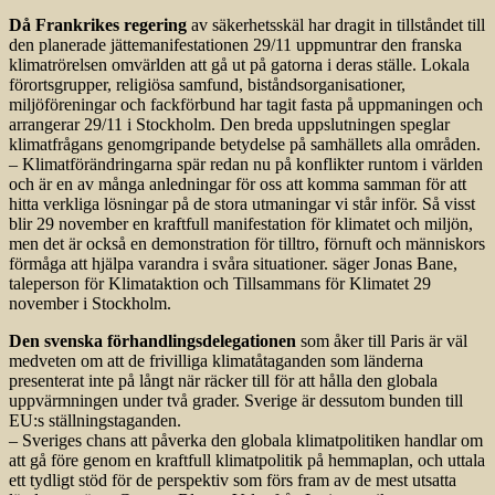
Då Frankrikes regering
av säkerhetsskäl har dragit in tillståndet till
den planerade jättemanifestationen 29/11 uppmuntrar den franska
klimatrörelsen omvärlden att gå ut på gatorna i deras ställe. Lokala
förortsgrupper, religiösa samfund, biståndsorganisationer,
miljöföreningar och fackförbund har tagit fasta på uppmaningen och
arrangerar 29/11 i Stockholm. Den breda uppslutningen speglar
klimatfrågans genomgripande betydelse på samhällets alla områden.
– Klimatförändringarna spär redan nu på konflikter runtom i världen
och är en av många anledningar för oss att komma samman för att
hitta verkliga lösningar på de stora utmaningar vi står inför. Så visst
blir 29 november en kraftfull manifestation för klimatet och miljön,
men det är också en demonstration för tilltro, förnuft och människors
förmåga att hjälpa varandra i svåra situationer. säger Jonas Bane,
taleperson för Klimataktion och Tillsammans för Klimatet 29
november i Stockholm.
Den svenska förhandlingsdelegationen
som åker till Paris är väl
medveten om att de frivilliga klimatåtaganden som länderna
presenterat inte på långt när räcker till för att hålla den globala
uppvärmningen under två grader. Sverige är dessutom bunden till
EU:s ställningstaganden.
– Sveriges chans att påverka den globala klimatpolitiken handlar om
att gå före genom en kraftfull klimatpolitik på hemmaplan, och uttala
ett tydligt stöd för de perspektiv som förs fram av de mest utsatta