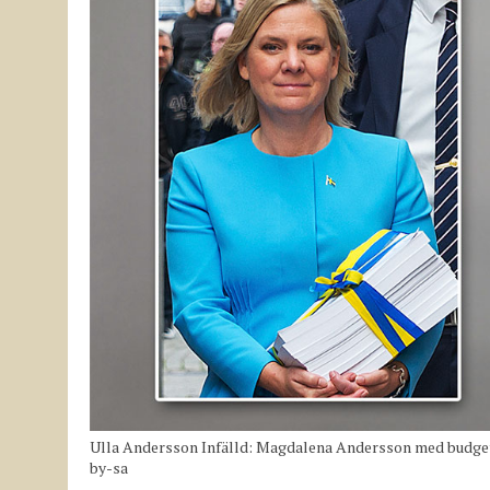
Ulla Andersson Infälld: Magdalena Andersson med budgetp
by-sa