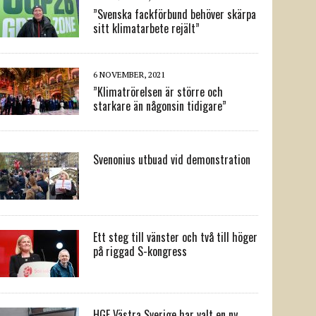
”Svenska fackförbund behöver skärpa
sitt klimatarbete rejält”
6 NOVEMBER, 2021
”Klimatrörelsen är större och
starkare än någonsin tidigare”
Svenonius utbuad vid demonstration
Ett steg till vänster och två till höger
på riggad S-kongress
HGF Västra Sverige har valt en ny