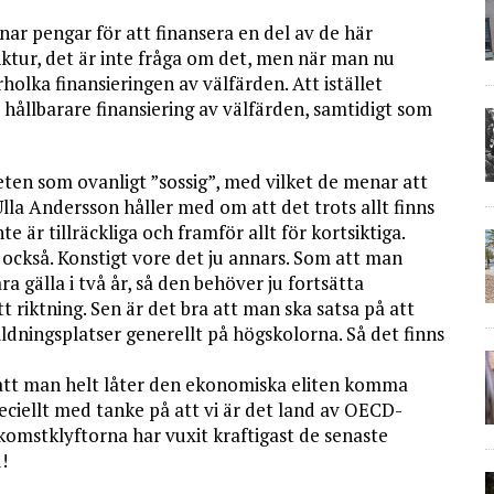
lånar pengar för att finansera en del av de här
unktur, det är inte fråga om det, men när man nu
olka finansieringen av välfärden. Att istället
t hållbarare finansiering av välfärden, samtidigt som
eten som ovanligt ”sossig”, med vilket de menar att
lla Andersson håller med om att det trots allt finns
e är tillräckliga och framför allt för kortsiktiga.
n också. Konstigt vore det ju annars. Som att man
a gälla i två år, så den behöver ju fortsätta
tt riktning. Sen är det bra att man ska satsa på att
ildningsplatser generellt på högskolorna. Så det finns
gt att man helt låter den ekonomiska eliten komma
peciellt med tanke på att vi är det land av OECD-
omstklyftorna har vuxit kraftigast de senaste
!