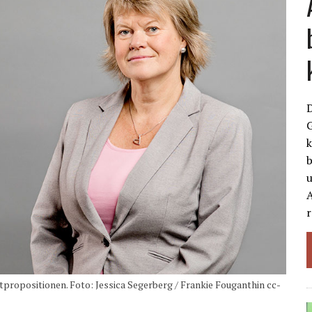
G
k
b
A
r
ropositionen. Foto: Jessica Segerberg / Frankie Fouganthin cc-