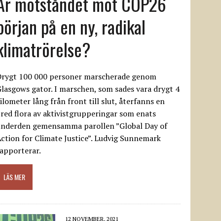
Är motståndet mot COP26
början på en ny, radikal
klimatrörelse?
Drygt 100 000 personer marscherade genom
lasgows gator. I marschen, som sades vara drygt 4
ilometer lång från front till slut, återfanns en
red flora av aktivistgrupperingar som enats
underden gemensamma parollen ”Global Day of
ction for Climate Justice”. Ludvig Sunnemark
apporterar.
LÄS MER
12 NOVEMBER, 2021