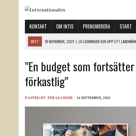
KONTAKT
OM INTIS
PRENUMERERA
START
NYTT
12 NOVEMBER, 2021
|
ETT STEG TILL VÄNSTER OCH TVÅ TIL
12 NOVEMBER, 2021
|
NÄR DE DÖDA TAR SIG RÖST
”En budget som fortsätter
12 NOVEMBER, 2021
|
”SVENSKA FACKFÖRBUND BEHÖVER SKÄRPA SITT
18 NOVEMBER, 2021
|
SVENONIUS UTBUAD VID DEMONSTRATION
förkastlig”
18 NOVEMBER, 2021
|
LO-LEDNINGEN GER UPP ETT LANDMÄRKE
POSTED BY:
PER LEANDER
24 SEPTEMBER, 2020