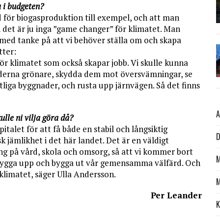
 i budgeten?
töd för biogasproduktion till exempel, och att man
n det är ju inga ”game changer” för klimatet. Man
 med tanke på att vi behöver ställa om och skapa
tter:
för klimatet som också skapar jobb. Vi skulle kunna
städerna grönare, skydda dem mot översvämningar, se
entliga byggnader, och rusta upp järnvägen. Så det finns
A
lle ni vilja göra då?
pitalet för att få både en stabil och långsiktig
D
 jämlikhet i det här landet. Det är en väldigt
ning på vård, skola och omsorg, så att vi kommer bort
M
 bygga upp och bygga ut vår gemensamma välfärd. Och
r klimatet, säger Ulla Andersson.
M
Per Leander
K