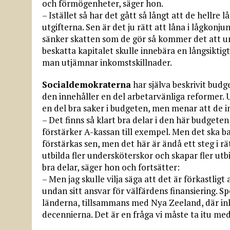
och förmögenheter, säger hon.
– Istället så har det gått så långt att de hellre 
utgifterna. Sen är det ju rätt att låna i lågkonj
sänker skatten som de gör så kommer det att urh
beskatta kapitalet skulle innebära en långsiktig
man utjämnar inkomstskillnader.
Socialdemokraterna
har själva beskrivit budg
den innehåller en del arbetarvänliga reformer. U
en del bra saker i budgeten, men menar att de int
– Det finns så klart bra delar i den här budgete
förstärker A-kassan till exempel. Men det ska bar
förstärkas sen, men det här är ändå ett steg i rä
utbilda fler undersköterskor och skapar fler utb
bra delar, säger hon och fortsätter:
– Men jag skulle vilja säga att det är förkastli
undan sitt ansvar för välfärdens finansiering. S
länderna, tillsammans med Nya Zeeland, där ink
decennierna. Det är en fråga vi måste ta itu med