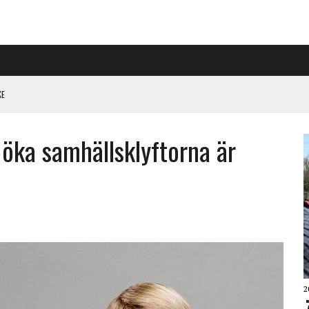
L HÖGER PÅ RIGGAD S-KONGRESS
 öka samhällsklyftorna är
 KLIMATARBETE REJÄLT”
2