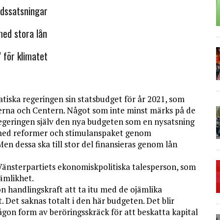
rdssatsningar
med stora lån
 för klimatet
iska regeringen sin statsbudget för år 2021, som
lerna och Centern. Något som inte minst märks på de
regeringen själv den nya budgeten som en nysatsning
 med reformer och stimulanspaket genom
Men dessa ska till stor del finansieras genom lån
Vänsterpartiets ekonomiskpolitiska talesperson, som
jämlikhet.
on handlingskraft att ta itu med de ojämlika
. Det saknas totalt i den här budgeten. Det blir
gon form av beröringsskräck för att beskatta kapital