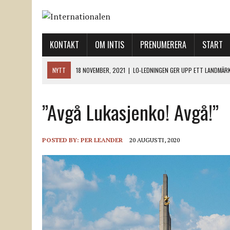
KONTAKT
OM INTIS
PRENUMERERA
START
NYTT
12 NOVEMBER, 2021
|
ETT STEG TILL VÄNSTER OCH TVÅ TIL
12 NOVEMBER, 2021
|
NÄR DE DÖDA TAR SIG RÖST
”Avgå Lukasjenko! Avgå!”
12 NOVEMBER, 2021
|
”SVENSKA FACKFÖRBUND BEHÖVER SKÄRPA SITT
18 NOVEMBER, 2021
|
SVENONIUS UTBUAD VID DEMONSTRATION
18 NOVEMBER, 2021
|
LO-LEDNINGEN GER UPP ETT LANDMÄRKE
POSTED BY:
PER LEANDER
20 AUGUSTI, 2020