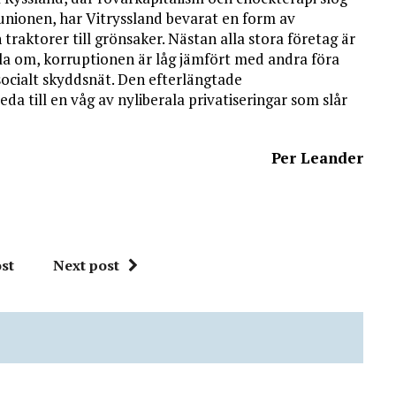
etunionen, har Vitryssland bevarat en form av
raktorer till grönsaker. Nästan alla stora företag är
tala om, korruptionen är låg jämfört med andra föra
socialt skyddsnät. Den efterläng­tade
eda till en våg av nyliberala privatiseringar som slår
Per Leander
st
Next post
”