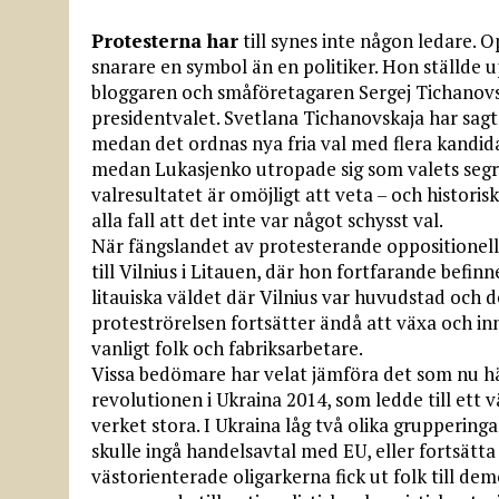
Protesterna har
till synes inte någon ledare. 
snarare en symbol än en politiker. Hon ställde u
bloggaren och småföretagaren Sergej Tichanovski
presidentvalet. Svetlana Tichanovskaja har sagt 
medan det ordnas nya fria val med flera kandidat
medan Lukasjenko utropade sig som valets segra
valresultatet är omöjligt att veta – och historis
alla fall att det inte var något schysst val.
När fängslandet av protesterande oppositionell
till Vilnius i Litauen, där hon fortfarande befinne
litauiska väldet där Vilnius var huvudstad och d
proteströrelsen fortsätter ändå att växa och innef
vanligt folk och fabriksarbetare.
Vissa bedömare har velat jämföra det som nu h
revolutionen i Ukraina 2014, som ledde till ett v
verket stora. I Ukraina låg två olika grupperin
skulle ingå handelsavtal med EU, eller fortsätt
västorienterade oligarkerna fick ut folk till de