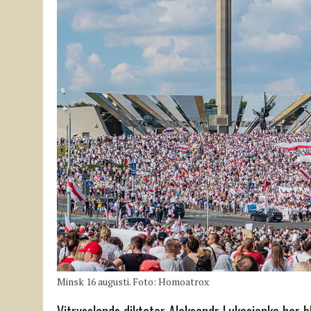
Minsk 16 augusti. Foto: Homoatrox
Vitrysslands diktator Aleksandr Lukasjenko har bl