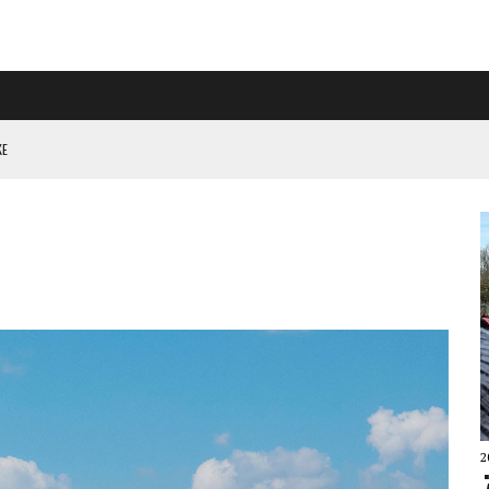
L HÖGER PÅ RIGGAD S-KONGRESS
 KLIMATARBETE REJÄLT”
2