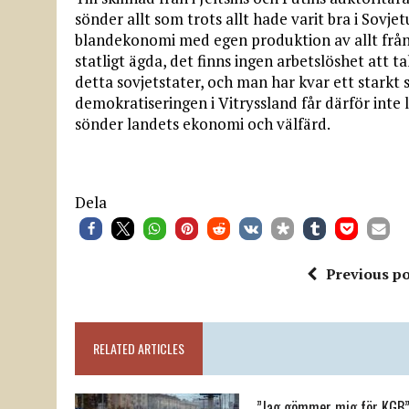
sönder allt som trots allt hade varit bra i Sovj
blandekonomi med egen produktion av allt från t
statligt ägda, det finns ingen arbetslöshet att 
detta sovjetstater, och man har kvar ett starkt 
demokratiseringen i Vitryssland får därför inte l
sönder landets ekonomi och välfärd.
Dela
Previous po
RELATED ARTICLES
”Jag gömmer mig för KGB