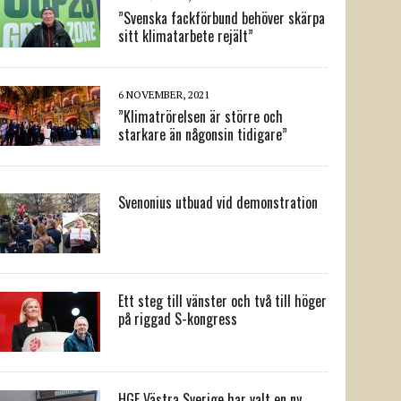
”Svenska fackförbund behöver skärpa
sitt klimatarbete rejält”
6 NOVEMBER, 2021
”Klimatrörelsen är större och
starkare än någonsin tidigare”
Svenonius utbuad vid demonstration
Ett steg till vänster och två till höger
på riggad S-kongress
HGF Västra Sverige har valt en ny