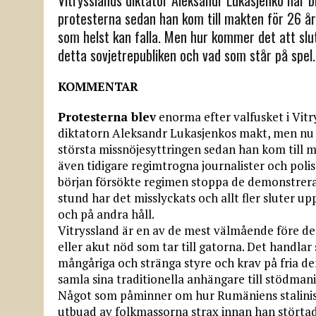
protesterna sedan han kom till makten för 26 år
som helst kan falla. Men hur kommer det att slu
detta sovjetrepubliken och vad som står på spel.
KOMMENTAR
Protesterna blev
enorma efter valfusket i Vitr
diktatorn Aleksandr Lukasjenkos makt, men nu s
största missnöjesyttringen sedan han kom till m
även tidigare regimtrogna journalister och polis
början försökte regimen stoppa de demonstrer
stund har det misslyckats och allt fler sluter u
och på andra håll.
Vitryssland är en av de mest välmående före dett
eller akut nöd som tar till gatorna. Det handl
mångåriga och stränga styre och krav på fria de
samla sina traditionella anhängare till stödman
Något som påminner om hur Rumäniens stalinist
utbuad av folkmassorna strax innan han störtad