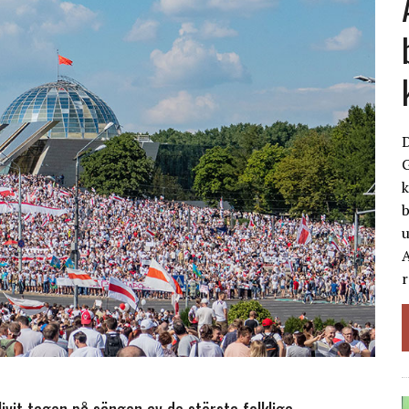
G
k
b
A
r
ivit tagen på sängen av de största folkliga