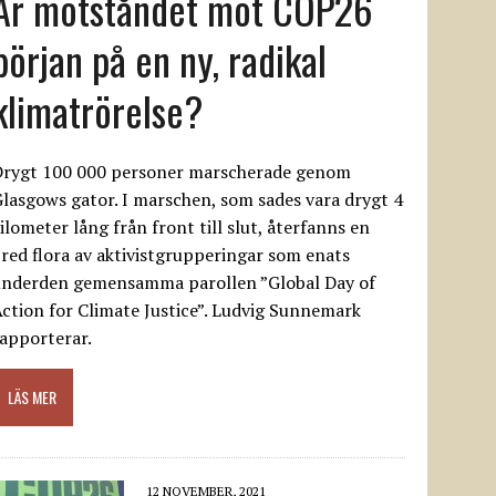
Är motståndet mot COP26
början på en ny, radikal
klimatrörelse?
Drygt 100 000 personer marscherade genom
lasgows gator. I marschen, som sades vara drygt 4
ilometer lång från front till slut, återfanns en
red flora av aktivistgrupperingar som enats
underden gemensamma parollen ”Global Day of
ction for Climate Justice”. Ludvig Sunnemark
apporterar.
LÄS MER
12 NOVEMBER, 2021