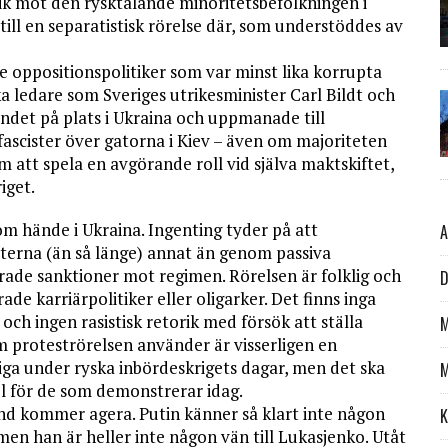
orik mot den rysktalande minoritetsbefolkningen i
till en separatistisk rörelse där, som understöddes av
e oppositionspolitiker som var minst lika korrupta
 ledare som Sveriges utrikesminister Carl Bildt och
det på plats i Ukraina och uppmanade till
ascister över gatorna i Kiev – även om majoriteten
 att spela en avgörande roll vid själva maktskiftet,
iget.
 som hände i Ukraina. Ingenting tyder på att
A
sterna (än så länge) annat än genom passiva
ade sanktioner mot regimen. Rörelsen är folklig och
D
ade karriärpolitiker eller oligarker. Det finns inga
h ingen rasistisk retorik med försök att ställa
M
 proteströrelsen använder är visserligen en
iga under ryska inbördeskrigets dagar, men det ska
M
l för de som demonstrerar idag.
and kommer agera. Putin känner så klart inte någon
K
men han är heller inte någon vän till Lukasjenko. Utåt