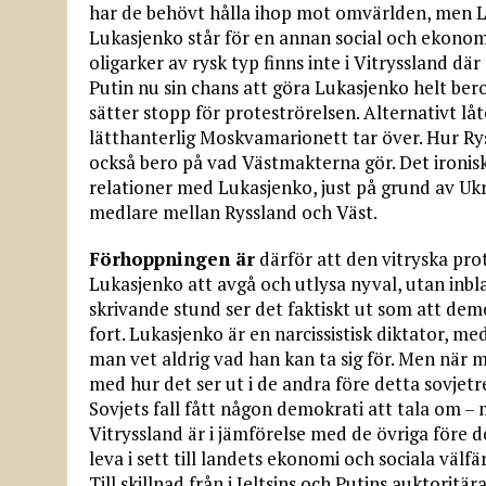
har de behövt hålla ihop mot omvärlden, men Luk
Lukasjenko står för en annan social och ekonomi
oligarker av rysk typ finns inte i Vitryssland dä
Putin nu sin chans att göra Lukasjenko helt ber
sätter stopp för proteströrelsen. Alternativt lå
lätthanterlig Moskvamarionett tar över. Hur R
också bero på vad Västmakterna gör. Det ironis
relationer med Lukasjenko, just på grund av U
medlare mellan Ryssland och Väst.
Förhoppningen är
därför att den vitryska pro
Lukasjenko att avgå och utlysa nyval, utan inbl
skrivande stund ser det faktiskt ut som att de
fort. Lukasjenko är en narcissistisk diktator, 
man vet aldrig vad han kan ta sig för. Men när 
med hur det ser ut i de andra före detta sovjetr
Sovjets fall fått någon demokrati att tala om –
Vitryssland är i jämförelse med de övriga före d
leva i sett till landets ekonomi och sociala välfä
Till skillnad från i Jeltsins och Putins auktorit