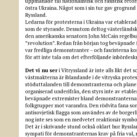
uppmanade till nationalistisk och rasistisk ret
östra Ukraina. Något som i sin tur gav grogrund 
Ryssland.
Ledarna för protesterna i Ukraina var etablerad
som de styrande. Dessutom deltog västerländska
den amerikanska senatorn John McCain regelbun
”revolution”. Redan från början tog beväpnade f
var fredliga demonstranter – och fascisterna kom
för att inte tala om det efterföljande inbördeskr
Det vi nu ser
i Vitryssland är inte alls likt det
västmakterna är iblandande i de vitryska prote
stöduttalanden till demonstranterna och planer
organiserad underifrån, den styrs inte av etabler
beväpnade extremister bland demonstranterna oc
folkgrupper mot varandra. Den rödvita fana som
antisovjetisk flagga som användes av de borgerl
nog inte ses som en medvetet reaktionär symbo
Det är i skrivande stund också oklart hur Ryssl
sympati för demonstranternas krav på fria val, 