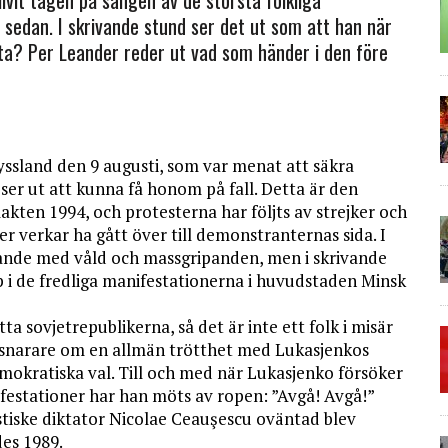
 sedan. I skrivande stund ser det ut som att han när
ta? Per Leander reder ut vad som händer i den före
yssland den 9 augusti, som var menat att säkra
er ut att kunna få honom på fall. Detta är den
akten 1994, och protesterna har följts av strejker och
er verkar ha gått över till demonstranternas sida. I
ande med våld och massgripanden, men i skrivande
pp i de fredliga manifestationerna i huvudstaden Minsk
a sovjetrepublikerna, så det är inte ett folk i misär
ar snarare om en allmän trötthet med Lukasjenkos
mokratiska val. Till och med när Lukasjenko försöker
ifestationer har han möts av ropen: ”Avgå! Avgå!”
iske diktator Nicolae Ceauşescu oväntad blev
es 1989.