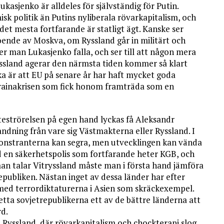
asjenko är alldeles för självständig för Putin.
sk politik än Putins nyliberala rövarkapitalism, och
r det mesta fortfarande är statligt ägt. Kanske ser
oende av Moskva, om Ryssland går in militärt och
ter man Lukasjenko falla, och ser till att någon mera
yssland agerar den närmsta tiden kommer så klart
ka är att EU på senare år har haft mycket goda
krainakrisen som fick honom framträda som en
teströrelsen på egen hand lyckas få Aleksandr
andning från vare sig Västmakterna eller Ryssland. I
monstranterna kan segra, men utvecklingen kan vända
med en säkerhetspolis som fortfarande heter KGB, och
man talar Vitryssland måste man i första hand jämföra
epubliken. Nästan inget av dessa länder har efter
 med terrordiktaturerna i Asien som skräckexempel.
etta sovjetrepublikerna ett av de bättre länderna att
rd.
ära Ryssland, där rövarkapitalism och chockterapi slog