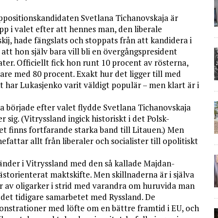
Oppositionskandidaten Svetlana Tichanovskaja är
pp i valet efter att hennes man, den liberale
j, hade fängslats och stoppats från att kandidera i
att hon själv bara vill bli en övergångspresident
er. Officiellt fick hon runt 10 procent av rösterna,
re med 80 procent. Exakt hur det ligger till med
kt har Lukasjenko varit väldigt populär – men klart är i
a började efter valet flydde Svetlana Tichanovskaja
r sig. (Vitryssland ingick historiskt i det Polsk-
et finns fortfarande starka band till Litauen.) Men
attar allt från liberaler och socialister till opolitiskt
änder i Vitryssland med den så kallade Majdan-
ästorienterat maktskifte. Men skillnaderna är i själva
gar av oligarker i strid med varandra om huruvida man
a det tidigare samarbetet med Ryssland. De
monstrationer med löfte om en bättre framtid i EU, och