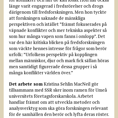
länge varit engagerad i fredsrörelser och drogs
därigenom till fredsforskning­en. Men hon tyckte
att forskning­en saknade de mänskliga
perspektiven och istället ”främst fokuserades på
väpnade konflikter och mer tekniska aspekter så
som hur många vapen som fanns i omlopp”. Det
var den här kritiska blicken på fredsforskningen
som väckte hennes intresse för frågor som berör
urfolk: ”Urfolkens perspektiv på kopplingen
mellan människor, djur och mark fick sällan höras
men samtidigt figurerade dessa grupper i så
många konflikter världen över.”
Det arbete som
Kristina Sehlin MacNeil gör
tillsammans med SSR sker inom ramen för Umeå
universitets företagsforskarskola. Arbetet
handlar främst om att utveckla metoder och
analysverktyg som ska göra forskningen relevant
för de samhällen den berör och lyfta deras röster.