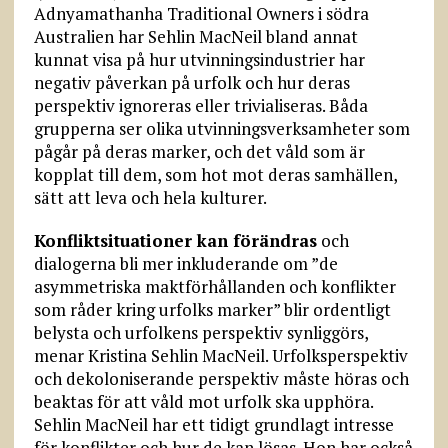
Adnyamathanha Traditional Owners i södra
Australien har Sehlin MacNeil bland annat
kunnat visa på hur utvinnings­industrier har
negativ påverkan på urfolk och hur deras
perspektiv ignoreras eller trivialiseras. Båda
grupperna ser olika utvinningsverksamheter som
pågår på deras marker, och det våld som är
kopplat till dem, som hot mot deras samhällen,
sätt att leva och hela kulturer.
Konfliktsituationer kan förändras
och
dialogerna bli mer inkluderande om ”de
asymmetriska maktförhållanden och konflikter
som råder kring urfolks marker” blir ordentligt
belysta och urfolkens perspektiv synliggörs,
menar Kristina Sehlin MacNeil. Urfolksperspektiv
och dekoloniserande perspektiv måste höras och
beaktas för att våld mot urfolk ska upphöra.
Sehlin MacNeil har ett tidigt grundlagt intresse
för konflikter och hur de kan lösas. Hon har också