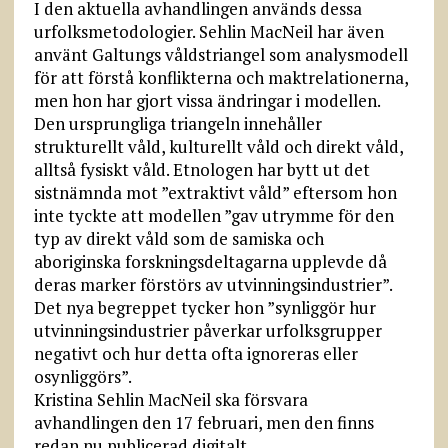
I den aktuella avhandlingen används dessa
urfolksmetodologier. Sehlin MacNeil har även
använt Galtungs våldstriangel som analysmodell
för att förstå konflikterna och maktrelationerna,
men hon har gjort vissa ändringar i modellen.
Den ursprungliga triangeln innehåller
strukturellt våld, kulturellt våld och direkt våld,
alltså fysiskt våld. Etnologen har bytt ut det
sistnämnda mot ”extraktivt våld” eftersom hon
inte tyckte att modellen ”gav utrymme för den
typ av direkt våld som de samiska och
aboriginska forskningsdeltagarna upplevde då
deras marker förstörs av utvinnings­industrier”.
Det nya begreppet tycker hon ”synliggör hur
utvinningsindustrier påverkar urfolksgrupper
negativt och hur detta ofta ignoreras eller
osynliggörs”.
Kristina Sehlin MacNeil ska försvara
avhandlingen den 17 februari, men den finns
redan nu publicerad digitalt.