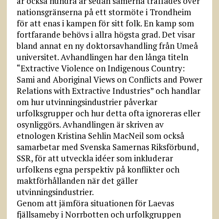
är också hundra år sedan samerna träffades över
nationsgränserna på ett stormöte i Trondheim
för att enas i kampen för sitt folk. En kamp som
fortfarande behövs i allra högsta grad. Det visar
bland annat en ny doktorsavhandling från Umeå
universitet. Avhandlingen har den långa titeln
“Extractive Violence on Indigenous Country:
Sami and Aboriginal Views on Conflicts and Power
Relations with Extractive Industries” och handlar
om hur utvinningsindustrier påverkar
urfolksgrupper och hur detta ofta ignoreras eller
osynliggörs. Avhandlingen är skriven av
etnologen Kristina Sehlin MacNeil som också
samarbetar med Svenska Samernas Riksförbund,
SSR, för att utveckla idéer som inkluderar
urfolkens egna perspektiv på konflikter och
maktförhållanden när det gäller
utvinningsindustrier.
Genom att jämföra situationen för Laevas
fjällsameby i Norrbotten och urfolkgruppen