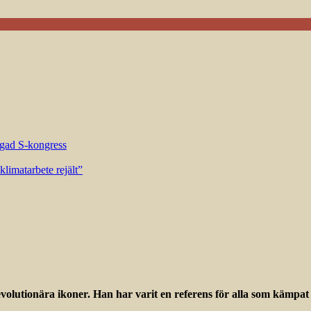
riggad S-kongress
limatarbete rejält”
evolutionära ikoner. Han har varit en referens för alla som kämp