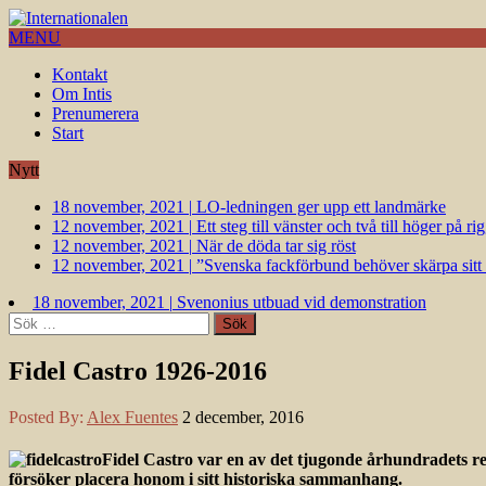
MENU
Kontakt
Om Intis
Prenumerera
Start
Nytt
18 november, 2021
|
LO-ledningen ger upp ett landmärke
12 november, 2021
|
Ett steg till vänster och två till höger på 
12 november, 2021
|
När de döda tar sig röst
12 november, 2021
|
”Svenska fackförbund behöver skärpa sitt k
18 november, 2021
|
Svenonius utbuad vid demonstration
Sök
efter:
Fidel Castro 1926-2016
Posted By:
Alex Fuentes
2 december, 2016
Fidel Castro var en av det tjugonde århundradets r
försöker placera honom i sitt historiska sammanhang.