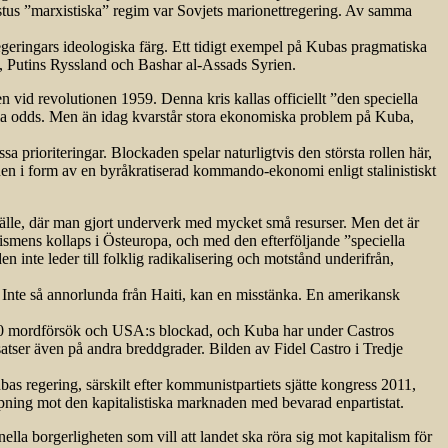
istus ”marxistiska” regim var Sovjets marionettregering. Av samma
egeringars ideologiska färg. Ett tidigt exempel på Kubas pragmatiska
a, Putins Ryssland och Bashar al-Assads Syrien.
vid revolutionen 1959. Denna kris kallas officiellt ”den speciella
alla odds. Men än idag kvarstår stora ekonomiska problem på Kuba,
sa prioriteringar. Blockaden spelar naturligtvis den största rollen här,
onen i form av en byråkratiserad kommando-ekonomi enligt stalinistiskt
älle, där man gjort underverk med mycket små resurser. Men det är
nismens kollaps i Östeuropa, och med den efterföljande ”speciella
inte leder till folklig radikalisering och motstånd underifrån,
Inte så annorlunda från Haiti, kan en misstänka. En amerikansk
 600 mordförsök och USA:s blockad, och Kuba har under Castros
atser även på andra breddgrader. Bilden av Fidel Castro i Tredje
as regering, särskilt efter kommunistpartiets sjätte kongress 2011,
ning mot den kapitalistiska marknaden med bevarad enpartistat.
nella borgerligheten som vill att landet ska röra sig mot kapitalism för