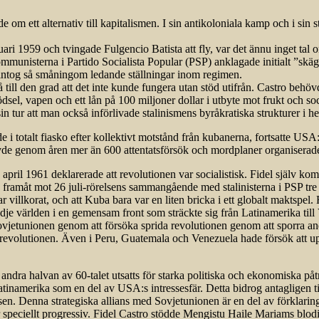
m ett alternativ till kapitalismen. I sin antikoloniala kamp och i sin st
ari 1959 och tvingade Fulgencio Batista att fly, var det ännu inget ta
ommunisterna i Partido Socialista Popular (PSP) anklagade initialt ”skä
 intog så småningom ledande ställningar inom regimen.
 så till den grad att det inte kunde fungera utan stöd utifrån. Castro beh
gödsel, vapen och ett lån på 100 miljoner dollar i utbyte mot frukt och 
sin tur att man också införlivade stalinismens byråkratiska strukturer i he
i totalt fiasko efter kollektivt motstånd från kubanerna, fortsatte USA:
evde genom åren mer än 600 attentatsförsök och mordplaner organisera
l 1961 deklarerade att revolutionen var socialistisk. Fidel själv kom 
amåt mot 26 juli-rörelsens sammangående med stalinisterna i PSP tre
villkorat, och att Kuba bara var en liten bricka i ett globalt maktspel.
 i tredje världen i en gemensam front som sträckte sig från Latinamerika 
jetunionen genom att försöka sprida revolutionen genom att sporra andr
r revolutionen. Även i Peru, Guatemala och Venezuela hade försök att u
dra halvan av 60-talet utsatts för starka politiska och ekonomiska påtry
atinamerika som en del av USA:s intressesfär. Detta bidrog antagligen ti
n. Denna strategiska allians med Sovjet­unionen är en del av förklaringen
r speciellt progressiv. Fidel Castro stödde Mengistu Haile Mariams blod