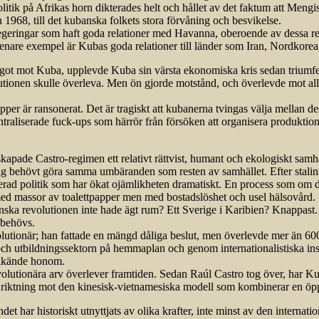
litik på Afrikas horn dikterades helt och hållet av det faktum att Meng
1968, till det kubanska folkets stora förvåning och besvikelse.
 regeringar som haft goda relationer med Havanna, oberoende av dessa r
Senare exempel är Kubas goda relationer till länder som Iran, Nordkore
ot mot Kuba, upplevde Kuba sin värsta ekonomiska kris sedan triumfen 
volutionen skulle överleva. Men ön gjorde motstånd, och överlevde mot 
per är ransonerat. Det är tragiskt att kubanerna tvingas välja mellan des
entraliserade fuck-ups som härrör från försöken att organisera produkti
pade Castro-regimen ett relativt rättvist, humant och ekologiskt samh
ldrig behövt göra samma umbäranden som resten av samhället. Efter stali
ad politik som har ökat ojämlikheten dramatiskt. En process som om den 
med massor av toalettpapper men med bostadslöshet och usel hälsovård.
ska revolutionen inte hade ägt rum? Ett Sverige i Karibien? Knappast. 
 behövs.
volutionär; han fattade en mängd dåliga beslut, men överlevde mer än
och utbildningssektorn på hemmaplan och genom internationalistiska ins
 frikände honom.
evolutionära arv överlever framtiden. Sedan Raúl Castro tog över, har Kub
riktning mot den kinesisk-vietnamesiska modell som kombinerar en öpp
t har historiskt utnyttjats av olika krafter, inte minst av den internatio