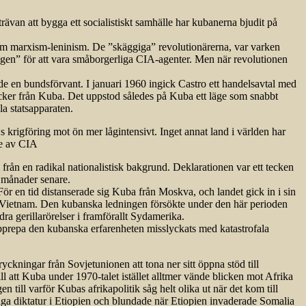
rävan att bygga ett socialistiskt samhälle har kubanerna bjudit på
l om marxism-leninism. De ”skäggiga” revolutionärerna, var varken
ggen” för att vara småborgerliga CIA-agenter. Men när revolutionen
övde en bundsförvant. I januari 1960 ingick Castro ett handelsavtal med
socker från Kuba. Det uppstod således på Kuba ett läge som snabbt
la statsapparaten.
s krigföring mot ön mer lågintensivt. Inget annat land i världen har
de av CIA
från en radikal nationalistisk bakgrund. Deklarationen var ett tecken
 månader senare.
 För en tid distanserade sig Kuba från Moskva, och landet gick in i sin
till Vietnam. Den kubanska ledningen försökte under den här perioden
a gerillarörelser i framförallt Sydamerika.
pprepa den kubanska erfarenheten misslyckats med katastrofala
ckningar från Sovjetunionen att tona ner sitt öppna stöd till
ll att Kuba under 1970-talet istället alltmer vände blicken mot Afrika
 till varför Kubas afrikapolitik såg helt olika ut när det kom till
iga diktatur i Etiopien och blundade när Etiopien invaderade Somalia