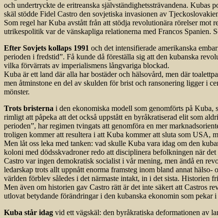
och undertryckte de eritreanska självständighetssträvandena. Kubas po
skäl stödde Fidel Castro den sovjetiska invasionen av Tjeckoslovakien 
Som regel har Kuba avstått från att stödja revolutionära rörelser mot
utrikespolitik var de vänskapliga relationerna med Francos Spanien. 
Efter Sovjets kollaps 1991
och det intensifierade amerikanska embarg
perioden i fredstid”. Få kunde då föreställa sig att den kubanska re
vilka förvärrats av imperialismens långvariga blockad.
Kuba är ett land där alla har bostäder och hälsovård, men där toalettpap
men åtminstone en del av skulden för brist och ransonering ligger i c
mönster.
Trots bristerna
i den ekonomiska modell som genomförts på Kuba, ska
rimligt att påpeka att det också uppstått en byråkratiserad elit som a
perioden”, har regimen tvingats att genomföra en mer marknadsorienter
troligen kommer att resultera i att Kuba kommer att sluta som USA, 
Men låt oss leka med tanken: vad skulle Kuba vara idag om den kuban
koloni med dödsskvadroner redo att disciplinera befolkningen när det
Castro var ingen demokratisk socialist i vår mening, men ändå en re
ledarskap trots allt uppnått enorma framsteg inom bland annat hälso- 
världen förblev således i det närmaste intakt, in i det sista. Historien
Men även om historien gav Castro rätt är det inte säkert att Castros r
utlovat betydande förändringar i den kubanska ekonomin som pekar i 
Kuba står idag
vid ett vägskäl: den byråkratiska deformationen av lande