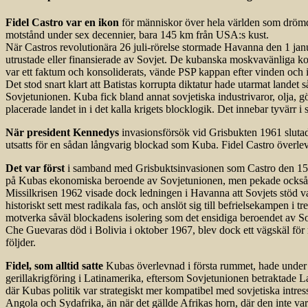
Fidel Castro var en ikon
för människor över hela världen som drömde o
motstånd under sex decennier, bara 145 km från USA:s kust.
När Castros revolutionära 26 juli-rörelse stormade Havanna den 1 janu
utrustade eller finansierade av Sovjet. De kubanska moskva­vänliga k
var ett faktum och konsoliderats, vände PSP kappan efter vinden och
Det stod snart klart att Batistas korrupta diktatur hade utarmat landet
Sovjetunionen. Kuba fick bland annat sovjetiska industrivaror, olja, 
placerade landet in i det kalla krigets blocklogik. Det innebar tyvärr i 
När president Kennedys
invasionsförsök vid Grisbukten 1961 slutade 
utsatts för en sådan långvarig blockad som Kuba. Fidel Castro överl
Det var först
i samband med Grisbuktsinvasionen som Castro den 15 apri
på Kubas ekonomiska beroende av Sovjetunionen, men pekade också fr
Missilkrisen 1962 visade dock ledningen i Havanna att Sovjets stöd var 
historiskt sett mest radikala fas, och anslöt sig till befrielsekampen
motverka såväl blockadens isolering som det ensidiga beroendet av Sov
Che Guevaras död i Bolivia i oktober 1967, blev dock ett vägskäl fö
följder.
Fidel, som alltid satte
Kubas överlevnad i första rummet, hade under an
gerillakrigföring i Latin­amerika, eftersom Sovjetunionen betraktade L
där Kubas politik var strategiskt mer kompatibel med sovjetiska intresse
Angola och Sydafrika, än när det gällde Afrikas horn, där den inte va