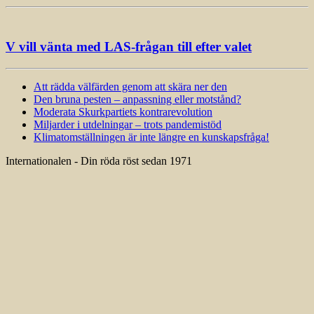
V vill vänta med LAS-frågan till efter valet
Att rädda välfärden genom att skära ner den
Den bruna pesten – anpassning eller motstånd?
Moderata Skurkpartiets kontrarevolution
Miljarder i utdelningar – trots pandemistöd
Klimatomställningen är inte längre en kunskapsfråga!
Internationalen - Din röda röst sedan 1971