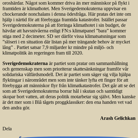
oroshärdar. Något som kommer driva än mer människor på flykt i
framtiden är klimathotet. Men Sverigedemokraterna uppvisar en
chockerande nonchalans i denna ödesfråga. Här pratas det inte om
hjälp i närtid för att förebygga framtida katastrofer. Istället passar
Sverigedemokraterna på att förringa klimathotet i sin budget, de
hävdar att havsnivåerna enligt FN:s klimatpanel ”bara” kommer
stiga med 2 decimeter. SD ser därför vissa klimatsatsningar som
”slöseri i en situation där listan på mer trängande behov är mycket
lång” . Partiet satsar 7,9 miljarder kr mindre på miljö- och
klimatpolitik än regeringen fram till 2020.
Sverigedemokraterna
är partiet som pratar om sammanhållning
och gemenskap men som prioriterar skattesänkningar framför vår
solidariska välfärdsmodell. Det är partiet som säger sig vilja hjälpa
flyktingar i närområdet men som inte tänker lyfta ett finger för att
förebygga att människor flyr från klimatkatastrofer. Det går att se det
som att Sverigedemokraterna borrar hål i skutan och samtidigt
skopar bort vatten, att deras politik motarbetar sig självt. Men kanske
är det mer som i Blå tågets proggklassiker: den ena handen vet vad
den andra gör.
Arash Gelichkan
Dela