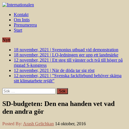
Kontakt
Om Intis
Prenumerera
Start
Nytt
18 november, 2021
|
Svenonius utbuad vid demonstration
18 november, 2021
|
LO-ledningen ger upp ett landmärke
12 november, 2021
|
Ett steg till vänster och två till höger på
riggad S-kongress
12 november, 2021
|
När de döda tar sig röst
12 november, 2021
|
”Svenska fackförbund behöver skärpa
sitt klimatarbete rejält”
Sök
efter:
SD-budgeten: Den ena handen vet vad
den andra gör
Posted By:
Arash Gelichkan
14 oktober, 2016