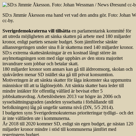
SD:s Jimmie Åkesson ena hand vet vad den andra gör. Foto: Johan
cc-by.
Sverigedemokraterna vill tillsätta
en parlamentarisk kommitté för
att utreda möjligheten att sänka skatten på arbete med 180 miljarder
kronor, enligt partiets senaste budget. Som jämförelse sänkte
alliansregeringen under sina 8 år skatterna med 140 miljarder kronor.
SD:s extrema skattesänkningar är en kostnad långt större än
asylmottagningen som med råge uppbärs av den stora majoritet
invandrare som jobbar och betalar skatt.
180 miljarder kronor som annars kan gå till äldreomsorg, skolan och
sjukvården menar SD istället ska gå till privat konsumtion.
Motiveringen är att sänkta skatter för låga inkomster ska uppmuntra
människor till att ta låglönejobb. Att sänkta skatter bara leder till
mindre intäkter för offentlig välfärd är bevisat efter 5
jobbskatteavdrag. Arbetslös­heten 2013 var högre än 2006 och
sysselsättningsgraden (andelen sysselsatta i förhållande till
befolkningen) låg på ungefär samma nivå (DN, 5/5 2014).
I budgeten syns Sverigedemokraternas prioriteringar tydligt– och det
är inte välfärden ute i kommunerna.
År 2018 till 2020 kommer SD, enligt sin egen budget, ge nästan 120
miljarder kronor mindre i stöd till kommunerna jämfört med
regeringens budget.