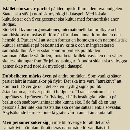
Istället storsatsar partiet
på ideologiskt flum i den nya budgeten.
Staten ska stödja nordisk mytologi i dataspel. Med lokala
kulturlotsar och Sverigecenter ska kultur med fornnordiska anor
stödjas.
Stödet till kvinnoorganisationer, internationellt kulturutbyte och
samtidskonst minskas till förmån för bland annat fornminnen och
hemslöjd. Partiet vill att staten formar en homogen och nationalistisk
kultur i samhället på bekostnad av kritisk och mångfacetterad
samtidskultur. Å ena sidan söndrar partiets politik den
sammanhållande välfärden, motarbetar kollektivavtalen och väljer
skattesänkningar framför jobbsatsningar. Å andra sidan ska vi bygga
gemenskap med nordisk mytologi i dataspel.
Dubbelheten märks även
på andra områden. Som vanligt sätter
partiet hårt åt människor på flykt. Det ska inte vara ”attraktivt” att
komma till Sverige och det ska en ”tydlig signalpolitik”
åstadkomma, skriver partiet i budgeten. ”Transitcentrum” ska
upprättas vid gränsen där flyktingar hålls instängda i väntan på
beslut och snabbavvisningar ska kunna ske. I de fall då en ung
persons ålder inte kan fastställas ska denne sättas i enkla sovsalar.
Asylsökande barn ska inte få gratis vård i annat än akuta fall.
Men personer söker sig
ju inte till Sverige för att det är så
”attraktivt” här utan för att deras närområde förvandlats till