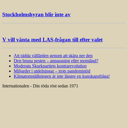
Stockholmshyran blir inte av
V vill vänta med LAS-frågan till efter valet
Att rädda välfärden genom att skära ner den
Den bruna pesten – anpassning eller motstånd?
Moderata Skurkpartiets kontrarevolution
Miljarder i utdelningar – trots pandemistöd
Klimatomställningen är inte längre en kunskapsfråga!
Internationalen - Din röda röst sedan 1971