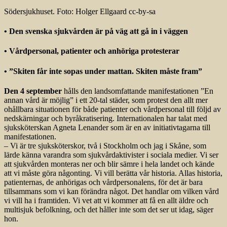
Södersjukhuset. Foto: Holger Ellgaard cc-by-sa
• Den svenska sjukvården är på väg att gå in i väggen
• Vårdpersonal, patienter och anhöriga protesterar
• ”Skiten får inte sopas under mattan. Skiten måste fram”
Den 4 september
hålls den landsomfattande manifestationen ”En
annan vård är möjlig” i ett 20-tal städer, som protest den allt mer
ohållbara situationen för både patienter och vårdpersonal till följd av
nedskärningar och byråkratisering. Internationalen har talat med
sjuksköterskan Agneta Lenander som är en av initiativtagarna till
manifestationen.
– Vi är tre sjuksköterskor, två i Stockholm och jag i Skåne, som
lärde känna varandra som sjukvårdaktivister i sociala medier. Vi ser
att sjukvården monteras ner och blir sämre i hela landet och kände
att vi måste göra någonting. Vi vill berätta vår historia. Allas historia,
patienternas, de anhörigas och vårdpersonalens, för det är bara
tillsammans som vi kan förändra något. Det handlar om vilken vård
vi vill ha i framtiden. Vi vet att vi kommer att få en allt äldre och
multisjuk befolkning, och det håller inte som det ser ut idag, säger
hon.