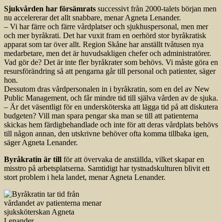
Sjukvården har försämrats
successivt från 2000-talets början men
nu accelererar det allt snabbare, menar Agneta Lenander.
– Vi har färre och färre vårdplatser och sjukhuspersonal, men mer
och mer byråkrati. Det har vuxit fram en oerhörd stor byråkratisk
apparat som tar över allt. Region Skåne har anställt tvåtusen nya
medarbetare, men det är huvudsakligen chefer och administratörer.
Vad gör de? Det är inte fler byråkrater som behövs. Vi måste göra en
resursförändring så att pengarna går till personal och patienter, säger
hon.
Dessutom dras vårdpersonalen in i byråkratin, som en del av New
Public Management, och får mindre tid till själva vården av de sjuka.
– Är det väsentligt för en undersköterska att lägga tid på att diskutera
budgeten? Vill man spara pengar ska man se till att patienterna
skickas hem färdigbehandlade och inte för att deras vårdplats behövs
till någon annan, den utskrivne behöver ofta komma tillbaka igen,
säger Agneta Lenander.
Byråkratin är till
för att övervaka de anställda, vilket skapar en
misstro på arbetsplatserna. Samtidigt har tystnadskulturen blivit ett
stort problem i hela landet, menar Agneta Lenander.