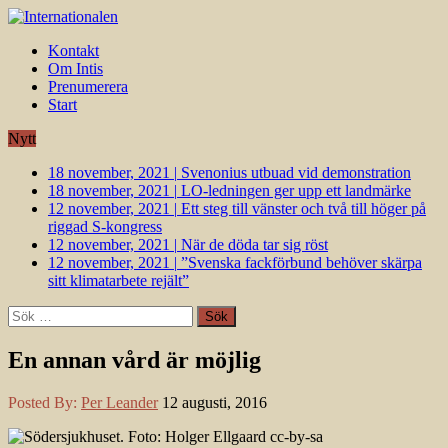
Kontakt
Om Intis
Prenumerera
Start
Nytt
18 november, 2021
|
Svenonius utbuad vid demonstration
18 november, 2021
|
LO-ledningen ger upp ett landmärke
12 november, 2021
|
Ett steg till vänster och två till höger på
riggad S-kongress
12 november, 2021
|
När de döda tar sig röst
12 november, 2021
|
”Svenska fackförbund behöver skärpa
sitt klimatarbete rejält”
Sök
efter:
En annan vård är möjlig
Posted By:
Per Leander
12 augusti, 2016