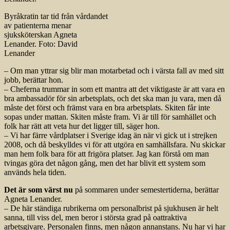
Byråkratin tar tid från vårdandet
av patienterna menar
sjuksköterskan Agneta
Lenander. Foto: David
Lenander
– Om man yttrar sig blir man motarbetad och i värsta fall av med sitt
jobb, berättar hon.
– Cheferna trummar in som ett mantra att det viktigaste är att vara en
bra ambassadör för sin arbetsplats, och det ska man ju vara, men då
måste det först och främst vara en bra arbetsplats. Skiten får inte
sopas under mattan. Skiten måste fram. Vi är till för samhället och
folk har rätt att veta hur det ligger till, säger hon.
– Vi har färre vårdplatser i Sverige idag än när vi gick ut i strejken
2008, och då beskylldes vi för att utgöra en samhällsfara. Nu skickar
man hem folk bara för att frigöra platser. Jag kan förstå om man
tvingas göra det någon gång, men det har blivit ett system som
används hela tiden.
Det är som värst nu
på sommaren under semestertiderna, berättar
Agneta Lenander.
– De här ständiga rubrikerna om personalbrist på sjukhusen är helt
sanna, till viss del, men beror i största grad på oattraktiva
arbetsgivare. Personalen finns, men någon annanstans. Nu har vi har