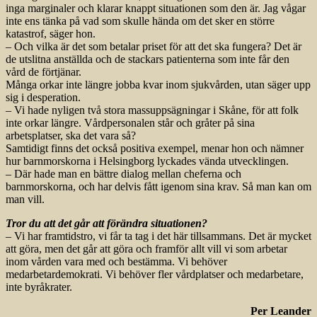
inga marginaler och klarar knappt situationen som den är. Jag vågar
inte ens tänka på vad som skulle hända om det sker en större
katastrof, säger hon.
– Och vilka är det som betalar priset för att det ska fungera? Det är
de utslitna anställda och de stackars patienterna som inte får den
vård de förtjänar.
Många orkar inte längre jobba kvar inom sjukvården, utan säger upp
sig i desperation.
– Vi hade nyligen två stora massuppsägningar i Skåne, för att folk
inte orkar längre. Vårdpersonalen står och gråter på sina
arbetsplatser, ska det vara så?
Samtidigt finns det också positiva exempel, menar hon och nämner
hur barnmorskorna i Helsingborg lyckades vända utvecklingen.
– Där hade man en bättre dialog mellan cheferna och
barnmorskorna, och har delvis fått igenom sina krav. Så man kan om
man vill.
Tror du att det går att förändra situationen?
– Vi har framtidstro, vi får ta tag i det här tillsammans. Det är mycket
att göra, men det går att göra och framför allt vill vi som arbetar
inom vården vara med och bestämma. Vi behöver
medarbetardemokrati. Vi behöver fler vårdplatser och medarbetare,
inte byråkrater.
Per Leander