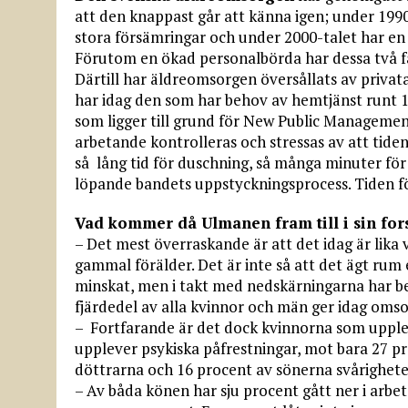
att den knappast går att känna igen; under 199
stora försämringar och under 2000-talet har en
Förutom en ökad personalbörda har dessa två fa
Därtill har äldreomsorgen översållats av priva
har idag den som har behov av hemtjänst runt 1
som ligger till grund för New Public Management
arbetande kontrolleras och stressas av att tiden
så lång tid för duschning, så många minuter för 
löpande bandets uppstyckningsprocess. Tiden f
Vad kommer då Ulmanen fram till i sin for
– Det mest överraskande är att det idag är lika 
gammal förälder. Det är inte så att det ägt r
minskat, men i takt med nedskärningarna har b
fjärdedel av alla kvinnor och män ger idag omsor
– Fortfarande är det dock kvinnorna som upple
upplever psykiska påfrestningar, mot bara 27 p
döttrarna och 16 procent av sönerna svårigheter
– Av båda könen har sju procent gått ner i arbe