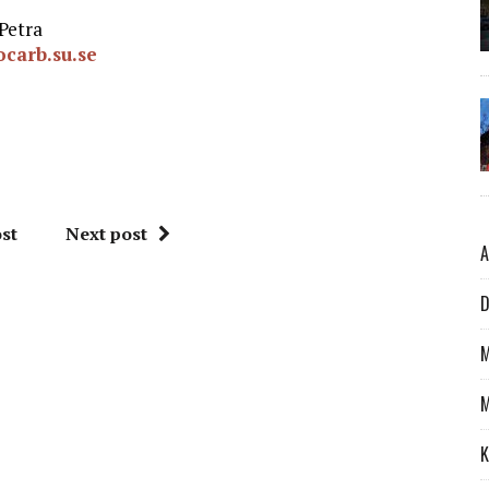
Petra
ocarb.su.se
st
Next post
A
D
M
M
K