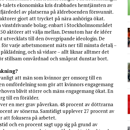
0-talets ekonomiska kris drabbades hemtjänsten av
 fjärdedel av platserna på äldreboenden försvunnit.
ktorer gjort att trycket på nära anhöriga ökat.
ta vinstdrivande bolag; enbart i Stockholmsområdet
50 aktörer att välja mellan. Dessutom har de idéer
 utvecklats till den övergripande ideologin. De
 för varje arbetsmoment mäts ner till minsta detalj –
påklädning, och så vidare – allt liknar alltmer det
ör stillsam omvårdnad och småprat dunstar bort.
skning?
vanligt att män som kvinnor ger omsorg till en
um en omfördelning som gör att kvinnors engagemang
ehoven blivit större och mäns engagemang ökat. En
g till en förälder.
ver en mer grav påverkan. 48 procent av döttrarna
rocent av sönerna. Samtidigt upplever 27 procent av
 att fokusera på arbetet.
tstid och en procent sagt upp sig på grund av