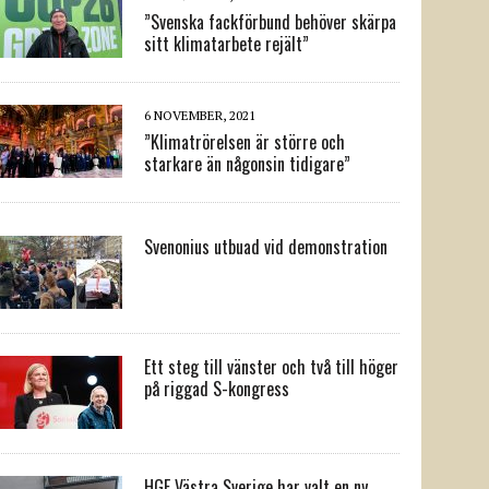
”Svenska fackförbund behöver skärpa
sitt klimatarbete rejält”
6 NOVEMBER, 2021
”Klimatrörelsen är större och
starkare än någonsin tidigare”
Svenonius utbuad vid demonstration
Ett steg till vänster och två till höger
på riggad S-kongress
HGF Västra Sverige har valt en ny