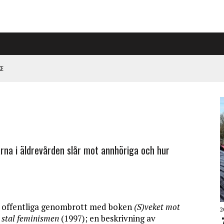
KE
PÅ RIGGAD S-KONGRESS
 KLIMATARBETE REJÄLT”
a i äldre­vården slår mot annhöriga och hur
e
tt offentliga genombrott med boken
(S)veket mot
2
 stal feminismen
(1997); en beskrivning av