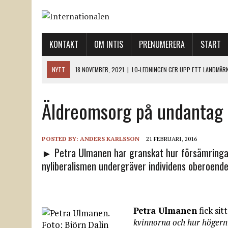
KONTAKT
OM INTIS
PRENUMERERA
START
NYTT
18 NOVEMBER, 2021
|
LO-LEDNINGEN GER UPP ETT LANDMÄR
12 NOVEMBER, 2021
|
ETT STEG TILL VÄNSTER OCH TVÅ TILL HÖGER 
Äldreomsorg på undantag
12 NOVEMBER, 2021
|
NÄR DE DÖDA TAR SIG RÖST
12 NOVEMBER, 2021
|
”SVENSKA FACKFÖRBUND BEHÖVER SKÄRPA SITT
18 NOVEMBER, 2021
|
SVENONIUS UTBUAD VID DEMONSTRATION
POSTED BY:
ANDERS KARLSSON
21 FEBRUARI, 2016
► Petra Ulmanen har granskat hur försämringarn
nyliberalismen undergräver individens oberoend
Petra Ulmanen
fick si
kvinnorna och hur högern