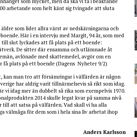
anhanget som mycket, men då ska vi ta i beaktande
000 arbetande som helt känt sig tving­ade att sluta
ldre som lider allra värst av nedskärningarna och
ldreboende. Här i en intervju med Margit, 94 år, som med
till slut lyckades att få plats på ett boende:
 nätverk. De sitter där ensamma och utlämnade åt
temän, avlönade med skattemedel, avgör om en
er få plats på ett boende (Dagens Nyheter 9/2)
t, kan man tro att försämringar i välfärden är någon
verige har aldrig varit tillnärmelsevis så rikt som idag.
är vi idag mer än dubbelt så rika som exempelvis 1970.
nalprodukten 2014 skulle legat kvar på samma nivå
ill att satsa på välfärden. Vad skall vi ha alla
iga välmåga för dem som i hela sina liv arbetat ihop
Anders Karlsson