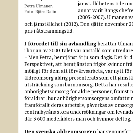
jämställdhetens öde und
Petra Ulmanen.
annat varit Bangs chefr
Foto: Björn Dalin
(2005-2007). Ulmanen va
och jämställdhet (2012). Den sjätte november
pris i åtstramningstid.
I förordet till sin avhandling
berättar Ulmane
i början av 2000-talet var anställd som utredare
– Men Petra, hemtjänst är ju som dagis. Det är d
Perspektivet, att hemtjänsten frigör kvinnor fr
möjligt för dem att förvärvsarbeta, var nytt f
äldreomsorg aldrig presenterats som ett jämstäl
utsträckning som barnomsorg. Detta har resulter
anhörighetsomsorg för äldre personer, främst me
föräldrar: hur anhörighets­omsorgens omfattning
framförallt deras arbetsliv, påverkas av omsorg
centralbyråns stora undersökningar om levnads
där 3 600 medelålders män och kvinnor deltog.
Den svenska äldreomsorgen
har genomgått 