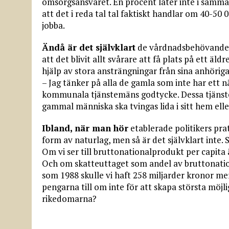
omsorgsansvaret. En procent låter inte i samm
att det i reda tal tal faktiskt handlar om 40-50 
jobba.
Ändå är det självklart
de vårdnadsbehövande ä
att det blivit allt svårare att få plats på ett ä
hjälp av stora ansträngningar från sina anhöriga 
– Jag tänker på alla de gamla som inte har ett
kommunala tjänstemäns godtycke. Dessa tjäns
gammal människa ska tvingas lida i sitt hem ell
Ibland, när man hör
etablerade politikers pra
form av naturlag, men så är det självklart inte. S
Om vi ser till bruttonationalprodukt per capita 
Och om skatteuttaget som andel av bruttonatio
som 1988 skulle vi haft 258 miljarder kronor mer t
pengarna till om inte för att skapa största möjl
rikedomarna?