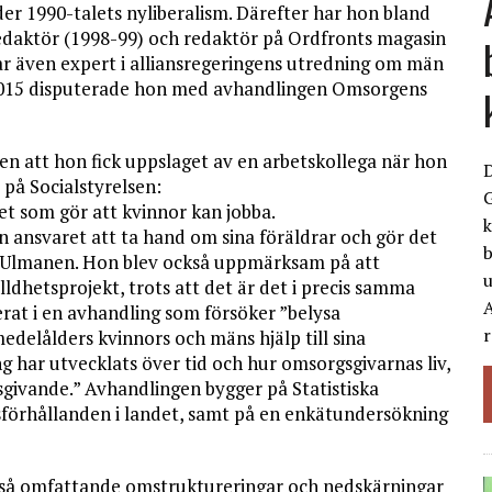
er 1990-talets nyliberalism. Därefter har hon bland
edaktör (1998-99) och redaktör på Ordfronts magasin
r även expert i alliansregeringens utredning om män
 2015 disputerade hon med avhandlingen Omsorgens
n att hon fick uppslaget av en arbetskollega när hon
 på Socialstyrelsen:
G
et som gör att kvinnor kan jobba.
k
ån ansvaret att ta hand om sina föräldrar och gör det
b
ör Ulmanen. Hon blev också uppmärksam på att
ldhetsprojekt, trots att det är det i precis samma
A
at i en avhand­ling som försöker ”belysa
r
delålders kvinnors och mäns hjälp till sina
 har utvecklats över tid och hur omsorgsgivarnas liv,
sgivande.” Avhandlingen bygger på Statistiska
förhållanden i landet, samt på en enkätundersökning
så omfattande omstruktureringar och nedskärningar