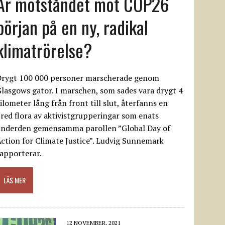
Är motståndet mot COP26
början på en ny, radikal
klimatrörelse?
Drygt 100 000 personer marscherade genom
lasgows gator. I marschen, som sades vara drygt 4
ilometer lång från front till slut, återfanns en
red flora av aktivistgrupperingar som enats
underden gemensamma parollen ”Global Day of
ction for Climate Justice”. Ludvig Sunnemark
apporterar.
LÄS MER
12 NOVEMBER, 2021