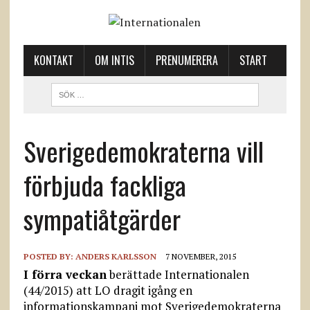
KONTAKT
OM INTIS
PRENUMERERA
START
Sverigedemokraterna vill
förbjuda fackliga
sympatiåtgärder
POSTED BY:
ANDERS KARLSSON
7 NOVEMBER, 2015
I förra veckan
berättade Internationalen
(44/2015) att LO dragit igång en
informationskampanj mot Sverigedemokraterna