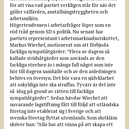
för att visa vad partiet verkligen står för när det
gäller välfärden, anställningstryggheten och
arbetsmiljön.
Högertendensen i arbetarfrågor löper som en
röd tråd genom SD:s politik. Nu senast har
partiets representant i arbetsmarknadsutskottet,
Markus Wiechel, motionerat om att förbjuda
fackliga sympatiåtgärder: ”Flera av dagens så
kallade stridsåtgärder som används av den
fackliga rörelsen är i många fall något som inte
hör till dagens samhälle och av den anledningen
behövs en översyn. Det bör vara en självklarhet
att oskyldiga inte ska straffas. Tyvärr är det inte
så idag på grund av rätten till fackliga
sympatiåtgärder”. Sedan hävdar Wiechel att
nuvarande lagstiftning fått till följd att utländska
företag inte etablerat sig i Sverige och att
svenska företag flyttat utomlands. Som slutkläm
skriver han: ”Alla har att vinna på att skapa ett