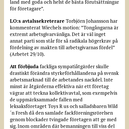
land med goda och helst de bästa förutsättningar
för företagare”.
LO:s avtalssekreterare
Torbjörn Johansson har
kommenterat Wiechels motion: ”Tongångarna är
extremt arbetsgivarvänliga. Det är väl inget
annat parti som står för så radikala högerkrav på
fördelning av makten till arbetsgivarnas fördel”
(Arbetet 29/10).
Att förbjuda
fackliga sympatiåtgärder skulle
drastiskt förändra styrkeförhållandena på svensk
arbetsmarknad till de arbetandes nackdel. Inte
minst är åtgärderna effektiva när ett företag
vägrar att teckna kollektivavtal, som exempelvis
de uppmärksammade fallen med
leksaksföretaget Toys R us och salladsbaren Wild
´n Fresh då den samlade fackföreningsrörelsen
genom blockader tvingade företagen att ge med
sig. Inom områden där bemanningen till viss del