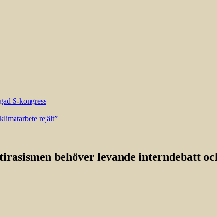
riggad S-kongress
limatarbete rejält”
tirasismen behöver levande interndebatt och