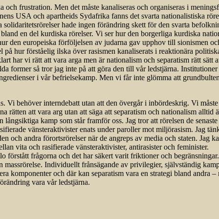
ka och frustration. Men det måste kanaliseras och organiseras i meningsf
ionens USA och apartheids Sydafrika fanns det svarta nationalistiska rör
a solidaritetsrörelser hade ingen förändring skett för den svarta befolk
and en del kurdiska rörelser. Vi ser hur den borgerliga kurdiska national
hur den europeiska förföljelsen av judarna gav upphov till sionismen och
l på hur förståelig ilska över rasismen kanaliserats i reaktionära politisk
art har vi rätt att vara arga men är nationalism och separatism rätt sätt a
da former så tror jag inte på att göra den till vår ledstjärna. Instituti
 ingredienser i vår befrielsekamp. Men vi får inte glömma att grundbulte
s. Vi behöver interndebatt utan att den övergår i inbördeskrig. Vi måste
rätten att vara arg utan att säga att separatism och nationalism alltid är d
 långsiktiga kamp som står framför oss. Jag tror att rörelsen de senaste
sifierade vänsteraktivister enats under paroller mot miljörasism. Jag tän
n och andra förortsrörelser när de angreps av media och staten. Jag ka
llan vita och rasifierade vänsteraktivister, antirasister och feminister.
ullo förstått frågorna och det har säkert varit friktioner och begränsninga
n massrörelse. Individuellt frånsägande av privilegier, självständig ka
ra komponenter och där kan separatism vara en strategi bland andra – m
örändring vara vår ledstjärna.