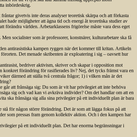
tta inbördeskrig.
råntar givetvis inte deras analyser teoretisk skärpa och att förkasta
let hade möjligheter att ägna tid och energi åt teoretiska studier av
att förändra världen. Arbetarklassens frigörelse måste vara dess eget
. Men socialister som är professorer, konstnärer, kulturarbetare ska få
n antirasistiska kampen ryggen när det kommer till kritan. Artikeln
förorten. Det menade skribenten är exploatering i sig – oavsett hur
 antirasist, bedriver aktivism, skriver och skapar i opposition mot
en konkret förändring för rasifierades liv? Nej, det tycks främst vara en
ker därmed att ställa två centrala frågor; 1) i vilken mån är det
ndring?
e går att frånsäga sig: Du som är vit har privilegiet att inte behöva
frånsäga sig och vad kan vi avkräva individer? Om det handlar om att en
ta ska frånsäga sig alla sina privilegier på ett individuellt plan är bara
e stå för någon större förändring. Det är som att lägga fokus på att
tgärder som pressas fram genom kollektiv aktion. Och i den kampen har
ilegier på ett indi­viduellt plan. Det har enorma begräns­ningar i