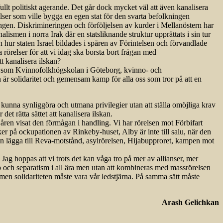
ullt politiskt agerande. Det går dock mycket väl att även kanalisera
elser som ville bygga en egen stat för den svarta befolkningen
ningen. Diskrimineringen och förföljelsen av kurder i Mellanöstern har
ismen i norra Irak där en statsliknande struktur upprättats i sin tur
 hur staten Israel bildades i spåren av Förintelsen och förvandlade
a rörelser för att vi idag ska borsta bort frågan med
tt kanalisera ilskan?
oner som Kvinno­folkhögskolan i Göteborg, kvinno- och
n är solidaritet och gemensam kamp för alla oss som tror på att en
 kunna synliggöra och utmana privilegier utan att ställa omöjliga krav
et rätta sättet att kanalisera ilskan.
 åren visat den förmågan i handling. Vi har rörelsen mot Förbifart
ker på ockupationen av Rinkeby-huset, Alby är inte till salu, när den
n lägga till Reva-motstånd, asylrörelsen, Hijabupproret, kampen mot
r. Jag hoppas att vi trots det kan våga tro på mer av allianser, mer
mp och separatism i all ära men utan att kombineras med massrörelsen
en solidariteten måste vara vår ledstjärna. På samma sätt måste
Arash Gelichkan