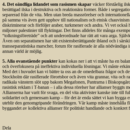
4. Det oändliga lidandet som rasismen skapar
väcker förståelig ils
berättigad ilska i destruktiva och reaktionära former. Både i segregat
separerad från de vita. Men utan breda massrörelser och internationell
på samma vis även gett upphov till nationalism och etnisk chauvinism bl
diskriminerar och förföljer araber, turkmener och andra. Vi vet också 
miljoner palestinier till flyktingar. Det finns alldeles för många exempe
“tolkningsföreträde” och att underordnade har rätt att vara arga. Självkl
Även om separatismen har sitt existensberättigande ibland och i särskil
transseparatistiska marscher, forum för rasifierade är alla nödvändiga
annan värld är möjlig.
5. Alla ovanstående punkter
kan kokas ner i att vi måste ha en balan
och överfokusera på ineffektiva individuella lösningar. Vi måste erkänna 
Med det i huvudet kan vi bättre ta oss an de omedelbara frågor och den
Stockholm där rasifierade förortsbor och även vita grannar, vita och ra
radikala vänstern slöt upp bakom Megafonen, Pantrarna i Biskopsgårde
rasistisk reklam i T-banan – i alla dessa rörelser har allianser byggts me
Allianserna har varit för svaga, en del vita aktivister kanske inte till f
solidaritet och gemensam kamp – för det är enda sättet vi kan bygga e
uteblir den genomgripande förändringen. Vår kamp måste innehålla fle
byggandet av kollektiva allianser för politiskt handlande och konkret f
Dela