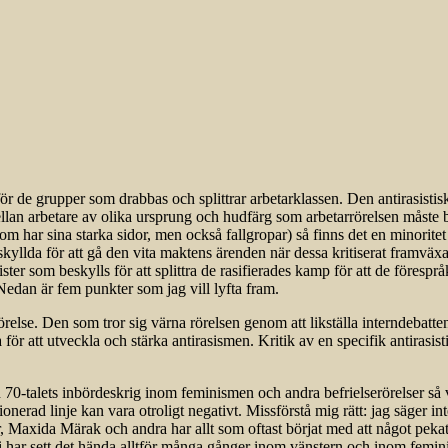
för de grupper som drabbas och splittrar arbetarklassen. Den antirasisti
ellan arbetare av olika ursprung och hudfärg som arbetarrörelsen måste
som har sina starka sidor, men också fallgropar) så finns det en minorit
 beskyllda för att gå den vita maktens ärenden när dessa kritiserat framv
ister som beskylls för att splittra de rasifierades kamp för att de föresprå
 Nedan är fem punkter som jag vill lyfta fram.
rörelse. Den som tror sig värna rörelsen genom att likställa interndebatt
ör att utveckla och stärka antirasismen. Kritik av en specifik antirasisti
70-talets inbördeskrig inom feminismen och andra befrielserörelser så ve
onerad linje kan vara otroligt negativt. Missförstå mig rätt: jag säger in
Maxida Märak och andra har allt som oftast börjat med att något pekats u
g. Vi har sett det hända alltför många gånger inom vänstern och inom femi