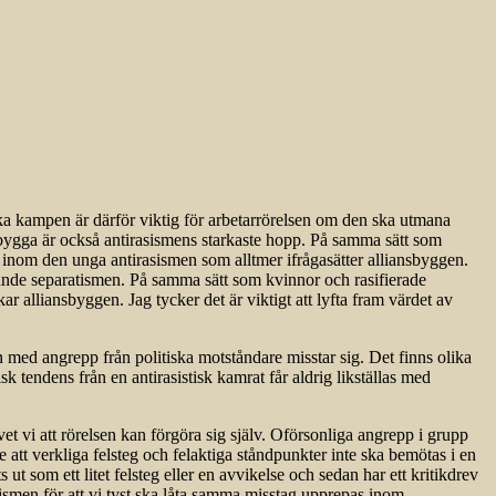
ska kampen är därför viktig för arbetarrörelsen om den ska utmana
 bygga är också antirasismens starkaste hopp. På samma sätt som
et inom den unga antirasismen som alltmer ifrågasätter alliansbyggen.
äxande separatismen. På samma sätt som kvinnor och rasifierade
kar alliansbyggen. Jag tycker det är viktigt att lyfta fram värdet av
en med angrepp från politiska motståndare misstar sig. Det finns olika
sk tendens från en antirasistisk kamrat får aldrig likställas med
t vi att rörelsen kan förgöra sig själv. Oförsonliga angrepp i grupp
te att verkliga felsteg och felaktiga ståndpunkter inte ska bemötas i en
t som ett litet felsteg eller en avvikelse och sedan har ett kritikdrev
nismen för att vi tyst ska låta samma misstag upprepas inom