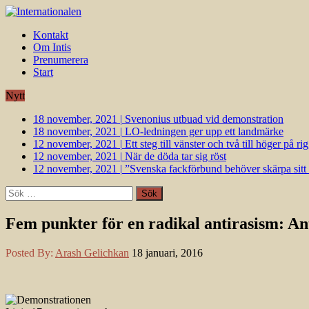
Kontakt
Om Intis
Prenumerera
Start
Nytt
18 november, 2021
|
Svenonius utbuad vid demonstration
18 november, 2021
|
LO-ledningen ger upp ett landmärke
12 november, 2021
|
Ett steg till vänster och två till höger på 
12 november, 2021
|
När de döda tar sig röst
12 november, 2021
|
”Svenska fackförbund behöver skärpa sitt k
Sök
efter:
Fem punkter för en radikal antirasism: An
Posted By:
Arash Gelichkan
18 januari, 2016