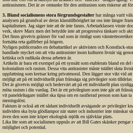
antirasismen. Det är av omtanke för den antirasism som riskerar att för
3. Bland socialismens stora förgrundsgestalter
har många varit välut
analysen på grundval av deras klasstillhörighet tar oss inte längre fram
kapitalismen. Jag säger inte att de inte fanns. Arbetarklassen visste d
verk, skrev Marx men det betydde inte att progressiva tänkare och akti
Det finns givetvis gränser för vad som är rimligt som vänsterteoretiker 
fortsätta reta gallfeber på högern.
Nyligen publicerades en debattartikel av aktivisten och Konstfack-st
handlade mycket om att vita antirasister inom kulturen livnär sig geno
kritiska och radikala dessa arbeten är.
Artikeln är bara ett exempel på ett synsätt som etablerats bland en del u
kolonialism och rasism. Dessa vita antirasister måste istället sluta livn
uppfattning som kretsar kring privatmoral. Den lägger stor vikt vid att
möjligt att på ett individuellt plan frånsäga sig privilegier som tilldelas 
Det är givetvis möjligt och hedervärt att på ett individuellt plan synli
möta rasism i din vardag. Det är ett privilegium som inte går att fråns
vit paneldeltagare istället ska tipsa om en rasifierad person som kan ta h
meningslöst.
Faktum är också att ett sådant individuellt avsägande av privilegier kn
individen ska byta glödlampor när stater och industrier inte minskar s
även den som inte köper ekologisk mjölk en självklar plats.
Lika lite som att socialismen uppnås av att Bill Gates skänker pengar s
möjlighet och potential.