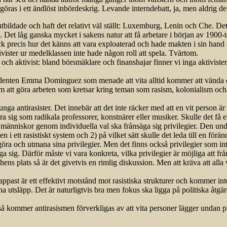
göras i ett ändlöst inbördeskrig. Levande interndebatt, ja, men aldrig de
bildade och haft det relativt väl ställt: Luxemburg, Lenin och Che. Det f
. Det låg ganska mycket i sakens natur att få arbetare i början av 1900-ta
ock precis hur det känns att vara exploaterad och hade makten i sin hand 
vister ur medelklassen inte hade någon roll att spela. Tvärtom.
och aktivist: bland börsmäklare och finanshajar finner vi inga aktivister
udenten Emma Dominguez som menade att vita alltid kommer att vända de
m att göra arbeten som kretsar kring teman som rasism, kolonialism och 
nga antirasister. Det innebär att det inte räcker med att en vit person är
ära sig som radikala professorer, konstnärer eller musiker. Skulle det få 
 människor genom individuella val ska frånsäga sig privilegier. Den undvi
en i ett rasistiskt system och 2) på vilket sätt skulle det leda till en förä
ggöra och utmana sina privilegier. Men det finns också privilegier som int
äga sig. Därför måste vi vara konkreta, vilka privilegier är möjliga att 
ens plats så är det givetvis en rimlig diskussion. Men att kräva att alla vi
appast är ett effektivt motstånd mot rasistiska strukturer och kommer int
ina utsläpp. Det är naturligtvis bra men fokus ska ligga på politiska å
å kommer antirasismen förverkligas av att vita personer lägger undan priv