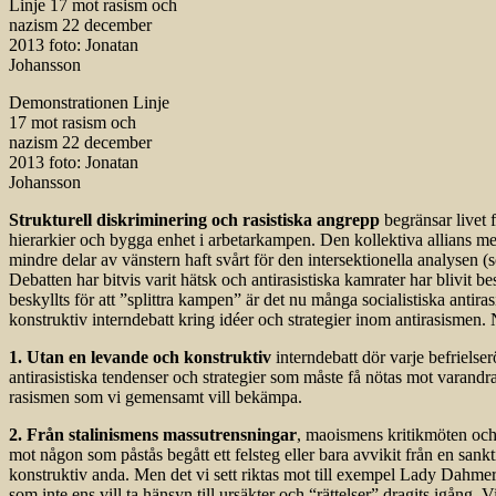
Demonstrationen Linje
17 mot rasism och
nazism 22 december
2013 foto: Jonatan
Johansson
Strukturell diskriminering och rasistiska angrepp
begränsar livet 
hierarkier och bygga enhet i arbetarkampen. Den kollektiva allians m
mindre delar av vänstern haft svårt för den intersektionella analysen (
Debatten har bitvis varit hätsk och antirasistiska kamrater har blivit
beskyllts för att ”splittra kampen” är det nu många socialistiska antiras
konstruktiv interndebatt kring idéer och strategier inom antirasismen.
1. Utan en levande och konstruktiv
interndebatt dör varje befrielse
antirasistiska tendenser och strategier som måste få nötas mot varandra f
rasismen som vi gemensamt vill bekämpa.
2. Från stalinismens massutrensningar
, maoismens kritikmöten och 
mot någon som påstås begått ett felsteg eller bara avvikit från en sankti
konstruktiv anda. Men det vi sett riktas mot till exempel Lady Dahmer, 
som inte ens vill ta hänsyn till ursäkter och “rättelser” dragits igån