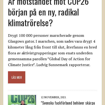
Är motståndet mot COP26
början på en ny, radikal
klimatrörelse?
Drygt 100 000 personer marscherade genom
Glasgows gator. I marschen, som sades vara drygt 4
kilometer lång från front till slut, återfanns en bred
flora av aktivistgrupperingar som enats underden
gemensamma parollen ”Global Day of Action for
Climate Justice”. Ludvig Sunnemark rapporterar.
LÄS MER
12 NOVEMBER, 2021
”Svenska fackförbund behöver skärpa