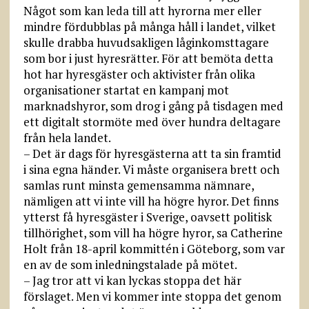
Något som kan leda till att hyrorna mer eller
mindre fördubblas på många håll i landet, vilket
skulle drabba huvudsakligen låginkomsttagare
som bor i just hyresrätter. För att bemöta detta
hot har hyresgäster och aktivister från olika
organisationer startat en kampanj mot
marknadshyror, som drog i gång på tisdagen med
ett digitalt stormöte med över hundra deltagare
från hela landet.
– Det är dags för hyresgästerna att ta sin framtid
i sina egna händer. Vi måste organisera brett och
samlas runt minsta gemensamma nämnare,
nämligen att vi inte vill ha högre hyror. Det finns
ytterst få hyresgäster i Sverige, oavsett politisk
tillhörighet, som vill ha högre hyror, sa Catherine
Holt från 18-april kommittén i Göteborg, som var
en av de som inledningstalade på mötet.
– Jag tror att vi kan lyckas stoppa det här
förslaget. Men vi kommer inte stoppa det genom