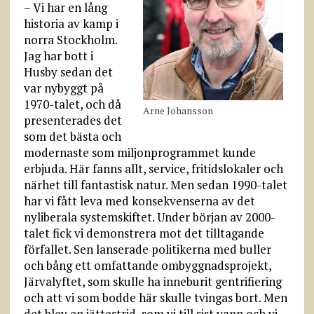
– Vi har en lång
historia av kamp i
norra Stockholm.
Jag har bott i
Husby sedan det
var nybyggt på
1970-talet, och då
Arne Johansson
presenterades det
som det bästa och
modernaste som miljonprogrammet kunde
erbjuda. Här fanns allt, service, fritidslokaler och
närhet till fantastisk natur. Men sedan 1990-talet
har vi fått leva med konsekvenserna av det
nyliberala systemskiftet. Under början av 2000-
talet fick vi demonstrera mot det tilltagande
förfallet. Sen lanserade politikerna med buller
och bång ett omfattande ombyggnadsprojekt,
Järvalyftet, som skulle ha inneburit gentrifiering
och att vi som bodde här skulle tvingas bort. Men
det blev en jättestrid, som vi till sist vann och vi