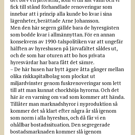
fick till stånd förhandlade renoveringar som
innebar att i princip alla kunde bo kvar i sina
lägenheter, berättade Arne Johansson.
Men den här segern gällde bara de hyresgästen
som bodde kvar i allmännyttan. För en annan
konsekvens av 1990-talspolitiken var att ungefär
hälften av hyreshusen på Järvafältet såldes ut,
och de som har oturen att bo hos privata
hyresvärdar har bara fått det sämre.
– De här husen har bytt ägare åtta gånger mellan
olika riskkapitalbolag som plockat ut
miljardvinster genom fuskrenoveringar som lett
till att man kunnat chockhöja hyrorna. Och det
här är en varning om vad som kommer att hända.
Tillåter man marknadshyror i nyproduktion så
kommer det så klart efter några år slå igenom
som norm i alla hyreshus, och då får vi en
ohållbar bostadssituation. Den segregerade
bostadsmarknaden kommer slå igenom