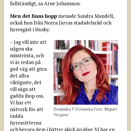
fullständigt, sa Arne Johansson.
Men det finns hopp
menade Sandra Mandell,
också hon från Norra Järvas stadsdelsråd och
hyresgäst i Husby.
– Jag vill inte att
någon ska
misströsta, och
vi är redan på
god väg att göra
det allra
viktigaste, det
vill säga att
gadda ihop oss.
Vi har ett
nätverk för att
Dominika V Polanska Foto: Miguel
Vergara
rädda
hyresrätterna
och bevara dem i bättre skick än idag. Vi har en