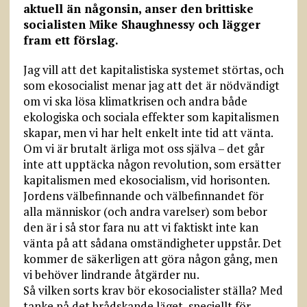
aktuell än någonsin, anser den brittiske
socialisten Mike Shaughnessy och lägger
fram ett förslag.
Jag vill att det kapitalistiska systemet störtas, och
som ekosocialist menar jag att det är nödvändigt
om vi ska lösa klimatkrisen och andra både
ekologiska och sociala effekter som kapitalismen
skapar, men vi har helt enkelt inte tid att vänta.
Om vi är brutalt ärliga mot oss själva – det går
inte att upptäcka någon revolution, som ersätter
kapitalismen med ekosocialism, vid horisonten.
Jordens välbefinnande och välbefinnandet för
alla människor (och andra varelser) som bebor
den är i så stor fara nu att vi faktiskt inte kan
vänta på att sådana omständigheter uppstår. Det
kommer de säkerligen att göra någon gång, men
vi behöver lindrande åtgärder nu.
Så vilken sorts krav bör ekosocialister ställa? Med
tanke på det brådskande läget, speciellt för