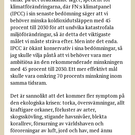
klimatförändringarna, där FN:s klimatpanel
(IPCC) i sin senaste bedömning säger att vi
behöver minska koldioxidutsläppen med 45
procent till 2030 för att undvika katastrofala
miljöförändringar, så är detta det viktigaste
målet vi måste sträva efter. Men inte det enda.
IPCC är ökänt konservativ i sina bedömningar, så
jag skulle vilja påstå att vi behöver vara mer
ambitiösa än den rekommenderade minskningen
med 45 procent till 2030. Ett mer effektivt mål
skulle vara omkring 70 procents minskning inom
samma tidsram.
Det är sannolikt att det kommer fler symptom på
den ekologiska krisen: torka, översvämningar, allt
kraftigare orkaner, förluster av arter,
skogsskövling, stigande havsnivåer, blekta
korallrev, försurning av världshaven och
föroreningar av luft, jord och hav, med ännu