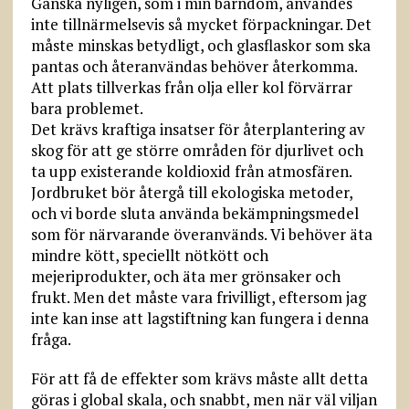
Ganska nyligen, som i min barndom, användes
inte tillnärmelsevis så mycket förpackningar. Det
måste minskas betydligt, och glasflaskor som ska
pantas och återanvändas behöver återkomma.
Att plats tillverkas från olja eller kol förvärrar
bara problemet.
Det krävs kraftiga insatser för återplantering av
skog för att ge större områden för djurlivet och
ta upp existerande koldioxid från atmosfären.
Jordbruket bör återgå till ekologiska metoder,
och vi borde sluta använda bekämpningsmedel
som för närvarande överanvänds. Vi behöver äta
mindre kött, speciellt nötkött och
mejeriprodukter, och äta mer grönsaker och
frukt. Men det måste vara frivilligt, eftersom jag
inte kan inse att lagstiftning kan fungera i denna
fråga.
För att få de effekter som krävs måste allt detta
göras i global skala, och snabbt, men när väl viljan