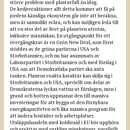
större problem med plastavfall än idag.
De kedjereaktioner allt detta kommer att få på
jordens känsliga ekosystem går inte att beräkna,
men är sannolikt svåra, och kan möjligen leda till
att en stor del av livet på planeten utrotas,
inklusive människan. En utgångspunkt för ett
övergångskrav är en Grön New Deal, som först
stöddes av de gröna partierna i USA och
Storbritannien, och nu har anammats av
Labourpartiet i Storbritannien och med förslag i
USA om att Demokratiska partiet ska anta
tanken. Planens exakta karaktär kan skilja sig i
Storbritannien och USA, speciellt om delar av
Demokraterna lyckas vattna ut förslagen, men i
grund och botten uppmanar den till massiva
investeringar för att bygga ut den förnybara
energikapaciteten och lika massiva program för
att isolera bostäder och arbetsplatser.
Utsläppshandeln med koldioxid i EU bör upphöra
och ersättas med verkliga minskningar, parallellt