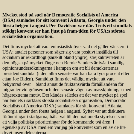
Mycket stod på spel när Democratic Socialists of America
(DSA) samlades för sitt konvent i Atlanta, Georgia under den
första helgen i augusti. Per Davidson var där. Trots ett stundtals
stökigt konvent ser han ljust på fram-tiden för USA:s största
socialistiska organisation.
Det finns mycket att vara entusiastisk över vad det gäller vänstern i
USA; antalet personer som säger sig vara positivt inställda till
socialism är rekordhögt (särskilt bland yngre), strejkaktiviteten är
den högsta på mycket länge och Bernie Sanders är tvåa i samtliga
opinionsundersökningarna i kampen om att bli demokraternas
presidentkandidat (i den allra senaste var han bara fyra procent efter
ettan Joe Biden). Samtidigt finns det väldigt mycket att vara
bekymrad över – bland annat de fruktansvärda förhållandena för
migranter vid gränsen och den senaste vågen av masskjutningar med
högerextrema motiv. Det kändes således att det var mycket på spel
när landets i särklass största socialistiska organisation, Democratic
Socialists of America (DSA) samlades för sitt konvent i Atlanta,
Georgia under den första helgen i augusti. Syftet var att diskutera
förändringar i stadgarna, hålla val till den nationella styrelsen samt
att välja politiska prioriteringar för de kommande två åren. I
egenskap av DSA-medlem var jag på konventet som en av de lite
drygt tusen delegaterna.