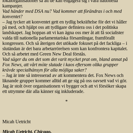
lokalorganisationer så att de kan engagera sig i våra nationella
kampanjer.
Vad händer med DSA nu? Vad kommer att förändras i och med
konventet?
– Jag tycker att konventet gett en tydlig bekräftelse för det vi håller
på med, och hjälpt oss att tydligare definiera oss i det politiska
landskapet. Jag hoppas att vi kan ägna oss mer åt att få socialister
valda till nationella parlamentariska församlingar, framförallt
kongressen. Och så återigen det utökade fokuset på det fackliga – i
slutändan är det bara arbetarrörelsen som kan konfrontera kapitalet.
Och så arbetet med Green New Deal förstås.
Vad säger du om det som det varit mycket prat om, bland annat på
Fox News, att vårt möte slutade i kaos eftersom olika grupper
krävde specialhänsyn för alla möjliga saker?
– Jag är inte så intresserad av att kommentera det. Fox News och
liknande grupper kommer alltid att ge sig på oss oavsett vad vi gör.
Jag är stolt över organisationen vi bygger och att vi försöker skapa
ett utrymme där alla känner sig inkluderade.
*
Micah Uetricht
Micah Uetricht, Chicago.