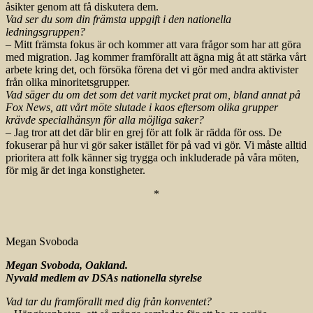
åsikter genom att få diskutera dem.
Vad ser du som din främsta uppgift i den nationella
ledningsgruppen?
– Mitt främsta fokus är och kommer att vara frågor som har att göra
med migration. Jag kommer framförallt att ägna mig åt att stärka vårt
arbete kring det, och försöka förena det vi gör med andra aktivister
från olika minoritetsgrupper.
Vad säger du om det som det varit mycket prat om, bland annat på
Fox News, att vårt möte slutade i kaos eftersom olika grupper
krävde specialhänsyn för alla möjliga saker?
– Jag tror att det där blir en grej för att folk är rädda för oss. De
fokuserar på hur vi gör saker istället för på vad vi gör. Vi måste alltid
prioritera att folk känner sig trygga och inkluderade på våra möten,
för mig är det inga konstigheter.
*
Megan Svoboda
Megan Svoboda, Oakland.
Nyvald medlem av DSAs nationella styrelse
Vad tar du framförallt med dig från konventet?