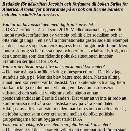
Redaktör för tidskriften Jacobin och författare till boken Strike for
America. Arbetar för närvarande på en bok om Bernie Sanders
och den socialistiska rörelsen.
Vad tar du huvudsakligen med dig från konventet?
– DSA återföddes så sent som 2016. Medlemmarna har generellt
inte så mycket erfarenhet av vare sig politik eller socialism och är
ofta väldigt unga – en av våra internationella gäster sade till exempel
att det snarare såg ut som en kongress för ett ungdomsförbund. Men
fantastiskt nog så har dessa unga och oerfarna socialister lyft sig med
den utmaning som den rådande politiska situationen innebär.
Framtiden ser ljus ut för DSA.
Vad var det bästa respektive det sämsta med konventet?
– Det var många konflikter kring mötesproceduren. Det blev jag
stundtals tokig på. Men det blev bättre med tiden. Nästan allting
annat med konventet var fantastiskt. Vi diskuterade och antog flera
starka fackliga resolutioner, vi antog en klasskampsfokuserad
valstrategi och sade att vi vägrar stödja någon annan
presidentkandidat än Bernie Sanders. Det visar att vi inte är redo att
kompromissa med våra socialistiska krav på våra kandidater.
Viktigast av allt var att våra medlemmar kom samman och lärde sig
att jobba gemensamt över gränserna mellan de olika politiska
grupperingarna för att bygga ett starkt DSA.
Vilka var de viktigaste besluten som fattades på konventet?
– Det absolut viktigaste var ett tydligt och upprepat stöd för en stark