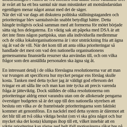
är svårt att ha ett bra samtal när man misstänker att motståndarsidan
egentligen menar något annat med det de säger.
När det väl var dags att diskutera politiska ställningstaganden och
prioriteringar blev samtalsnivån snabbt betydligt bättre. Detta
hängde troligtvis också samman med att formerna för mötet började
sätta sig hos delegaterna. En viktig sak att påpeka med DSA är att
det inte finns någon partipiska, utan alla individuella medlemmar
och de olika lokalorganisationerna är i stor utsträckning fria att ägna
sig åt vad de vill. När det kom till att anta olika prioriteringar så
handlade det mest om vad den nationella organisationens
gemensamma finansiella resurser ska användas till, och om vilka
frågor som den anställda personalen ska ägna sig åt.
En intressant detalj i de olika föreslagna resolutionerna var att man
var tvungen att specificera hur mycket pengar ens förslag skulle
kosta. Tanken med detta tycker jag är väldigt god eftersom det
tvingar en att sålla lite och man kan inte tycka att precis varenda
fråga är jätteviktig. Dock ställdes de olika resolutionerna om
prioriteringar aldrig emot varandra utan om de allo­kerade pengarna
överstiger budgeten så är det upp till den nationella styrelsen att
besluta om vilka av de framröstade prioriteringarna som faktiskt
kommer att genomföras. En nackdel med detta system är däremot att
det blir till att två olika viktiga beslut (om vi ska göra något och hur
mycket ska det kosta) klumpas ihop till ett, vilket innebär att en
viktig prioritering kan röstas ned helt ifall motionärerna råkat bre på