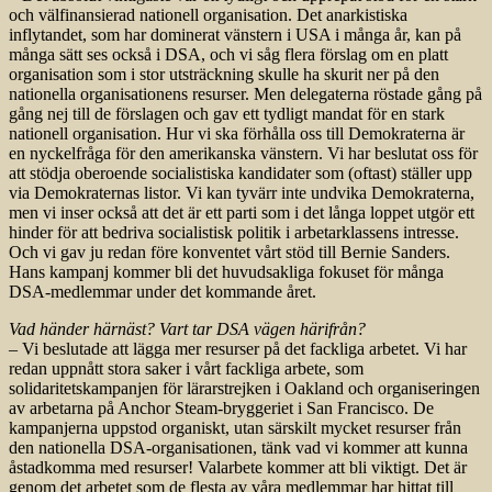
och välfinansierad nationell organisation. Det anarkistiska
inflytandet, som har dominerat vänstern i USA i många år, kan på
många sätt ses också i DSA, och vi såg flera förslag om en platt
organisation som i stor utsträckning skulle ha skurit ner på den
nationella organisationens resurser. Men delegaterna röstade gång på
gång nej till de förslagen och gav ett tydligt mandat för en stark
nationell organisation. Hur vi ska förhålla oss till Demokraterna är
en nyckelfråga för den amerikanska vänstern. Vi har beslutat oss för
att stödja oberoende socialistiska kandidater som (oftast) ställer upp
via Demokraternas listor. Vi kan tyvärr inte undvika Demokraterna,
men vi inser också att det är ett parti som i det långa loppet utgör ett
hinder för att bedriva socialistisk politik i arbetarklassens intresse.
Och vi gav ju redan före konventet vårt stöd till Bernie Sanders.
Hans kampanj kommer bli det huvudsakliga fokuset för många
DSA-medlemmar under det kommande året.
Vad händer härnäst? Vart tar DSA vägen härifrån?
– Vi beslutade att lägga mer resurser på det fackliga arbetet. Vi har
redan uppnått stora saker i vårt fackliga arbete, som
solidaritetskampanjen för lärarstrejken i Oakland och organiseringen
av arbetarna på Anchor Steam-bryggeriet i San Francisco. De
kampanjerna uppstod organiskt, utan särskilt mycket resurser från
den nationella DSA-organisationen, tänk vad vi kommer att kunna
åstadkomma med resurser! Valarbete kommer att bli viktigt. Det är
genom det arbetet som de flesta av våra medlemmar har hittat till