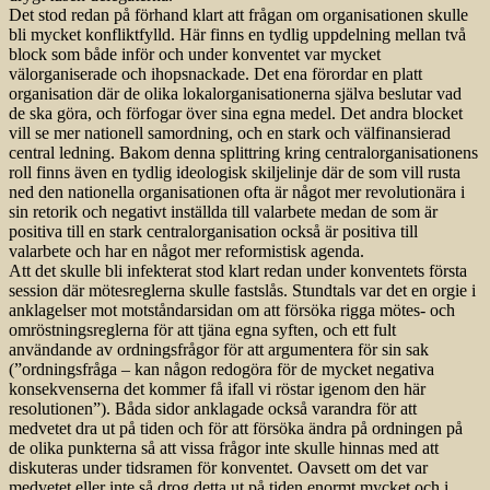
Det stod redan på förhand klart att frågan om organisationen skulle
bli mycket konfliktfylld. Här finns en tydlig uppdelning mellan två
block som både inför och under konventet var mycket
välorganiserade och ihopsnackade. Det ena förordar en platt
organisation där de olika lokalorganisationerna själva beslutar vad
de ska göra, och förfogar över sina egna medel. Det andra blocket
vill se mer nationell samordning, och en stark och välfinansierad
central ledning. Bakom denna splittring kring centralorganisationens
roll finns även en tydlig ideologisk skiljelinje där de som vill rusta
ned den nationella organisationen ofta är något mer revolutionära i
sin retorik och negativt inställda till valarbete medan de som är
positiva till en stark centralorganisation också är positiva till
valarbete och har en något mer reformistisk agenda.
Att det skulle bli infekterat stod klart redan under konventets första
session där mötesreglerna skulle fastslås. Stundtals var det en orgie i
anklagelser mot motståndarsidan om att försöka rigga mötes- och
omröstningsreglerna för att tjäna egna syften, och ett fult
användande av ordningsfrågor för att argumentera för sin sak
(”ordningsfråga – kan någon redogöra för de mycket negativa
konsekvenserna det kommer få ifall vi röstar igenom den här
resolutionen”). Båda sidor anklagade också varandra för att
medvetet dra ut på tiden och för att försöka ändra på ordningen på
de olika punkterna så att vissa frågor inte skulle hinnas med att
diskuteras under tidsramen för konventet. Oavsett om det var
medvetet eller inte så drog detta ut på tiden enormt mycket och i