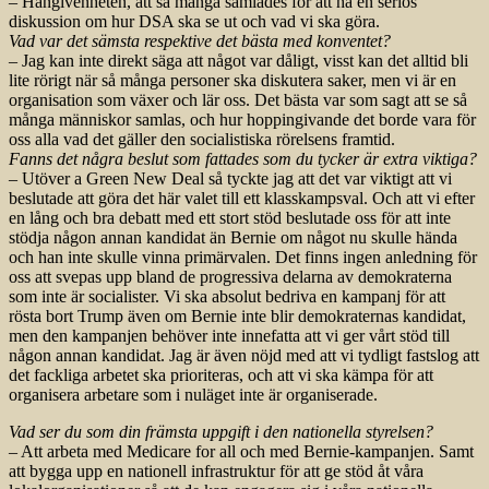
– Hängivenheten, att så många samlades för att ha en seriös
diskussion om hur DSA ska se ut och vad vi ska göra.
Vad var det sämsta respektive det bästa med konventet?
– Jag kan inte direkt säga att något var dåligt, visst kan det alltid bli
lite rörigt när så många personer ska diskutera saker, men vi är en
organisation som växer och lär oss. Det bästa var som sagt att se så
många människor samlas, och hur hoppingivande det borde vara för
oss alla vad det gäller den socialistiska rörelsens framtid.
Fanns det några beslut som fattades som du tycker är extra viktiga?
– Utöver a Green New Deal så tyckte jag att det var viktigt att vi
beslutade att göra det här valet till ett klasskampsval. Och att vi efter
en lång och bra debatt med ett stort stöd beslutade oss för att inte
stödja någon annan kandidat än Bernie om något nu skulle hända
och han inte skulle vinna primärvalen. Det finns ingen anledning för
oss att svepas upp bland de progressiva delarna av demokraterna
som inte är socialister. Vi ska absolut bedriva en kampanj för att
rösta bort Trump även om Bernie inte blir demokraternas kandidat,
men den kampanjen behöver inte innefatta att vi ger vårt stöd till
någon annan kandidat. Jag är även nöjd med att vi tydligt fastslog att
det fackliga arbetet ska prioriteras, och att vi ska kämpa för att
organisera arbetare som i nuläget inte är organiserade.
Vad ser du som din främsta uppgift i den nationella styrelsen?
– Att arbeta med Medicare for all och med Bernie-kampanjen. Samt
att bygga upp en nationell infrastruktur för att ge stöd åt våra