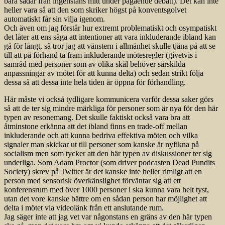
bara sådär från ingenstans mitt under pågående debatt). Det kan inte
heller vara så att den som skriker högst på konventsgolvet
automatiskt får sin vilja igenom.
Och även om jag förstår hur extremt problematiskt och osympatiskt
det låter att ens säga att intentioner att vara inkluderande ibland kan
gå för långt, så tror jag att vänstern i allmänhet skulle tjäna på att se
till att på förhand ta fram inkluderande mötesregler (givetvis i
samråd med personer som av olika skäl behöver särskilda
anpassningar av mötet för att kunna delta) och sedan strikt följa
dessa så att dessa inte hela tiden är öppna för förhandling.
Här måste vi också tydligare kommunicera varför dessa saker görs
så att de ter sig mindre märkliga för personer som är nya för den här
typen av resonemang. Det skulle faktiskt också vara bra att
åtminstone erkänna att det ibland finns en trade-off mellan
inkluderande och att kunna bedriva effektiva möten och vilka
signaler man skickar ut till personer som kanske är nyfikna på
socialism men som tycker att den här typen av diskussioner ter sig
underliga. Som Adam Proctor (som driver podcasten Dead Pundits
Society) skrev på Twitter är det kanske inte heller rimligt att en
person med sensorisk överkänslighet förväntar sig att ett
konferensrum med över 1000 personer i ska kunna vara helt tyst,
utan det vore kanske bättre om en sådan person har möjlighet att
delta i mötet via videolänk från ett anslutande rum.
Jag säger inte att jag vet var någonstans en gräns av den här typen