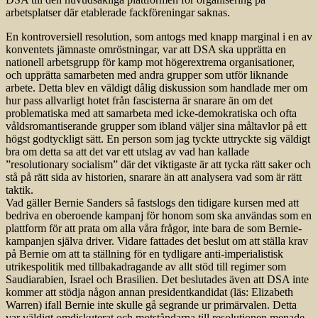
arbetsplatser där etablerade fackföreningar saknas.
En kontroversiell resolution, som antogs med knapp marginal i en av
konventets jämnaste omröstningar, var att DSA ska upprätta en
nationell arbetsgrupp för kamp mot högerextrema organisationer,
och upprätta samarbeten med andra grupper som utför liknande
arbete. Detta blev en väldigt dålig diskussion som handlade mer om
hur pass allvarligt hotet från fascisterna är snarare än om det
problematiska med att samarbeta med icke-demokratiska och ofta
våldsromantiserande grupper som ibland väljer sina måltavlor på ett
högst godtyckligt sätt. En person som jag tyckte uttryckte sig väldigt
bra om detta sa att det var ett utslag av vad han kallade
”resolutionary socialism” där det viktigaste är att tycka rätt saker och
stå på rätt sida av historien, snarare än att analysera vad som är rätt
taktik.
Vad gäller Bernie Sanders så fastslogs den tidigare kursen med att
bedriva en oberoende kampanj för honom som ska användas som en
plattform för att prata om alla våra frågor, inte bara de som Bernie-
kampanjen själva driver. Vidare fattades det beslut om att ställa krav
på Bernie om att ta ställning för en tydligare anti-imperialistisk
utrikespolitik med tillbakadragande av allt stöd till regimer som
Saudiarabien, Israel och Brasilien. Det beslutades även att DSA inte
kommer att stödja någon annan presidentkandidat (läs: Elizabeth
Warren) ifall Bernie inte skulle gå segrande ur primärvalen. Detta
var väldigt omdiskuterat och motståndarna till resolutionen menade