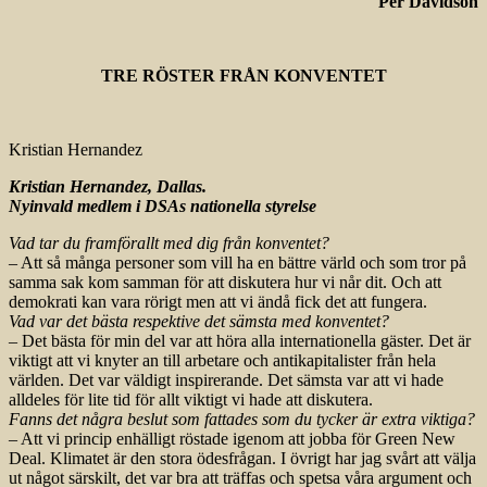
Per Davidson
TRE RÖSTER FRÅN KONVENTET
Kristian Hernandez
Kristian Hernandez, Dallas.
Nyinvald medlem i DSAs nationella styrelse
Vad tar du framförallt med dig från konventet?
– Att så många personer som vill ha en bättre värld och som tror på
samma sak kom samman för att diskutera hur vi når dit. Och att
demokrati kan vara rörigt men att vi ändå fick det att fungera.
Vad var det bästa respektive det sämsta med konventet?
– Det bästa för min del var att höra alla internationella gäster. Det är
viktigt att vi knyter an till arbetare och antikapitalister från hela
världen. Det var väldigt inspirerande. Det sämsta var att vi hade
alldeles för lite tid för allt viktigt vi hade att diskutera.
Fanns det några beslut som fattades som du tycker är extra viktiga?
– Att vi princip enhälligt röstade igenom att jobba för Green New
Deal. Klimatet är den stora ödesfrågan. I övrigt har jag svårt att välja
ut något särskilt, det var bra att träffas och spetsa våra argument och