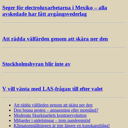
Seger för electroluxarbetarna i Mexiko – alla
avskedade har fått avgångsvederlag
Att rädda välfärden genom att skära ner den
Stockholmshyran blir inte av
V vill vänta med LAS-frågan till efter valet
Att rädda välfärden genom att skära ner den
Den bruna pesten – anpassning eller motstånd?
Moderata Skurkpartiets kontrarevolution
Miljarder i utdelningar – trots pandemistöd
Klimatomställningen är inte längre en kunskapsfråga!