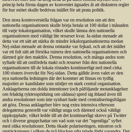
princip hela första dagen av konventet ägnades åt att diskutera regler
för hur mötet skulle bedrivas istället för att prata politik.
Den stora kontroversiella frågan var en resolution om att den
nationella organisationen skulle börja betala ut 100 dollar i månaden
till varje lokalorganisation, vilket skulle lämna den nationella
organisationen med väldigt lite resurser kvar. Ja-sidan menade att
detta var ett sätt att stärka de mindre lokalorganisationerna medan
Nej-sidan menade att denna omtanke var fejkad, och att det istället
var ett fult sätt att försöka ruinera den nationella organisationen och
därmed gör den maktlös. Denna resolution, och många andra som
syftade till att omfördela makt och resurser från den nationella
organisationen till de lokala röstades kontinuerligt ned med cirka
100 rösters övervikt för Nej-sidan. Detta gällde även valet av den
nya nationella ledningen där det kommer att finnas en tydlig
majoritet av kandidater som stödjer en stark central organisation.
Anklagelserna om dolda intentioner (och påföljande motanklagelser
om felaktig ryktesspridning om sådana) spred sig ibland även till
andra resolutioner som inte synbart hade med centraliseringsfrågan
att göra. Dessa anklagelser blev nog extra intensiva eftersom
delegaterna generellt var väldigt unga och därmed också väldigt
uppkopplade, vilket ledde till att det kontinuerligt skrevs på Twitter
och i diverse gruppchattar om vad som var det ”egentliga” syftet
med olika resolutioner. Detta ökade polariseringen, misstron och
utsträckningen i vilken de två blocken ofta talade förbi varandra. Det