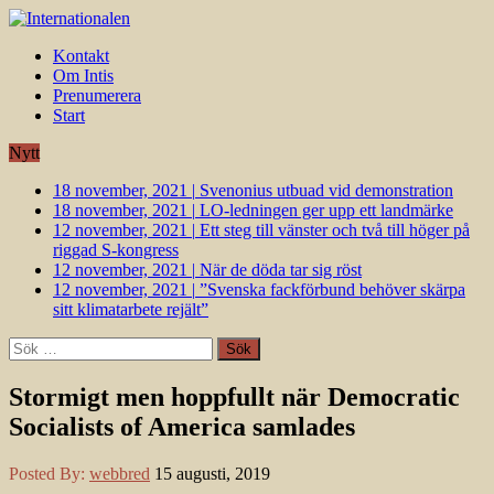
Kontakt
Om Intis
Prenumerera
Start
Nytt
18 november, 2021
|
Svenonius utbuad vid demonstration
18 november, 2021
|
LO-ledningen ger upp ett landmärke
12 november, 2021
|
Ett steg till vänster och två till höger på
riggad S-kongress
12 november, 2021
|
När de döda tar sig röst
12 november, 2021
|
”Svenska fackförbund behöver skärpa
sitt klimatarbete rejält”
Sök
efter:
Stormigt men hoppfullt när Democratic
Socialists of America samlades
Posted By:
webbred
15 augusti, 2019