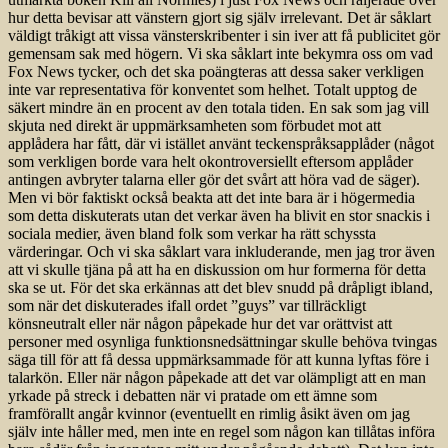
hur detta bevisar att vänstern gjort sig själv irrelevant. Det är såklart
väldigt tråkigt att vissa vänsterskribenter i sin iver att få publicitet gör
gemensam sak med högern. Vi ska såklart inte bekymra oss om vad
Fox News tycker, och det ska poängteras att dessa saker verkligen
inte var representativa för konventet som helhet. Totalt upptog de
säkert mindre än en procent av den totala tiden. En sak som jag vill
skjuta ned direkt är uppmärksamheten som förbudet mot att
applådera har fått, där vi istället använt teckenspråksapplåder (något
som verkligen borde vara helt okontroversiellt eftersom applåder
antingen avbryter talarna eller gör det svårt att höra vad de säger).
Men vi bör faktiskt också beakta att det inte bara är i högermedia
som detta diskuterats utan det verkar även ha blivit en stor snackis i
sociala medier, även bland folk som verkar ha rätt schyssta
värderingar. Och vi ska såklart vara inkluderande, men jag tror även
att vi skulle tjäna på att ha en diskussion om hur formerna för detta
ska se ut. För det ska erkännas att det blev snudd på dråpligt ibland,
som när det diskuterades ifall ordet ”guys” var tillräckligt
könsneutralt eller när någon påpekade hur det var orättvist att
personer med osynliga funktionsnedsättningar skulle behöva tvingas
säga till för att få dessa uppmärksammade för att kunna lyftas före i
talarkön. Eller när någon påpekade att det var olämpligt att en man
yrkade på streck i debatten när vi pratade om ett ämne som
framförallt angår kvinnor (eventuellt en rimlig åsikt även om jag
själv inte håller med, men inte en regel som någon kan tillåtas införa