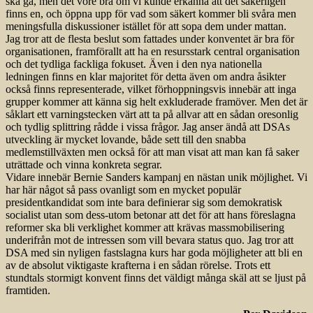
ska gå, men det vore bra om vi kunde erkänna att det säkerligen
finns en, och öppna upp för vad som säkert kommer bli svåra men
meningsfulla diskussioner istället för att sopa dem under mattan.
Jag tror att de flesta beslut som fattades under konventet är bra för
organisationen, framförallt att ha en resursstark central organisation
och det tydliga fackliga fokuset. Även i den nya nationella
ledningen finns en klar majoritet för detta även om andra åsikter
också finns representerade, vilket förhoppningsvis innebär att inga
grupper kommer att känna sig helt exkluderade framöver. Men det är
såklart ett varningstecken värt att ta på allvar att en sådan oresonlig
och tydlig splittring rådde i vissa frågor. Jag anser ändå att DSAs
utveckling är mycket lovande, både sett till den snabba
medlemstillväxten men också för att man visat att man kan få saker
uträttade och vinna konkreta segrar.
Vidare innebär Bernie Sanders kampanj en nästan unik möjlighet. Vi
har här något så pass ovanligt som en mycket populär
presidentkandidat som inte bara definierar sig som demokratisk
socialist utan som dess-utom betonar att det för att hans föreslagna
reformer ska bli verklighet kommer att krävas massmobilisering
underifrån mot de intressen som vill bevara status quo. Jag tror att
DSA med sin nyligen fastslagna kurs har goda möjligheter att bli en
av de absolut viktigaste krafterna i en sådan rörelse. Trots ett
stundtals stormigt konvent finns det väldigt många skäl att se ljust på
framtiden.