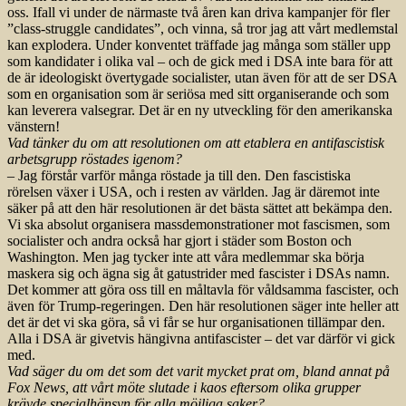
oss. Ifall vi under de närmaste två åren kan driva kampanjer för fler
”class-struggle candidates”, och vinna, så tror jag att vårt medlemstal
kan explodera. Under konventet träffade jag många som ställer upp
som kandidater i olika val – och de gick med i DSA inte bara för att
de är ideologiskt övertygade socialister, utan även för att de ser DSA
som en organisation som är seriösa med sitt organiserande och som
kan leverera valsegrar. Det är en ny utveckling för den amerikanska
vänstern!
Vad tänker du om att resolutionen om att etablera en antifascistisk
arbetsgrupp röstades igenom?
– Jag förstår varför många röstade ja till den. Den fascistiska
rörelsen växer i USA, och i resten av världen. Jag är däremot inte
säker på att den här resolutionen är det bästa sättet att bekämpa den.
Vi ska absolut organisera massdemonstrationer mot fascismen, som
socialister och andra också har gjort i städer som Boston och
Washington. Men jag tycker inte att våra medlemmar ska börja
maskera sig och ägna sig åt gatustrider med fascister i DSAs namn.
Det kommer att göra oss till en måltavla för våldsamma fascister, och
även för Trump-regeringen. Den här resolutionen säger inte heller att
det är det vi ska göra, så vi får se hur organisationen tillämpar den.
Alla i DSA är givetvis hängivna antifascister – det var därför vi gick
med.
Vad säger du om det som det varit mycket prat om, bland annat på
Fox News, att vårt möte slutade i kaos eftersom olika grupper
krävde specialhänsyn för alla möjliga saker?