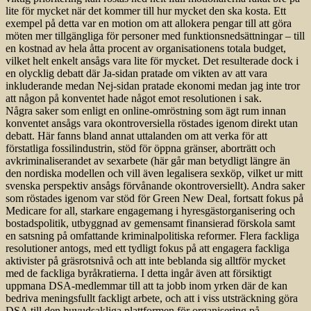
lite för mycket när det kommer till hur mycket den ska kosta. Ett
exempel på detta var en motion om att allokera pengar till att göra
möten mer tillgängliga för personer med funktionsnedsättningar – till
en kostnad av hela åtta procent av organisationens totala budget,
vilket helt enkelt ansågs vara lite för mycket. Det resulterade dock i
en olycklig debatt där Ja-sidan pratade om vikten av att vara
inkluderande medan Nej-sidan pratade ekonomi medan jag inte tror
att någon på konventet hade något emot resolutionen i sak.
Några saker som enligt en online-omröstning som ägt rum innan
konventet ansågs vara okontroversiella röstades igenom direkt utan
debatt. Här fanns bland annat uttalanden om att verka för att
förstatliga fossilindustrin, stöd för öppna gränser, aborträtt och
avkriminaliserandet av sexarbete (här går man betydligt längre än
den nordiska modellen och vill även legalisera sexköp, vilket ur mitt
svenska perspektiv ansågs förvånande okontroversiellt). Andra saker
som röstades igenom var stöd för Green New Deal, fortsatt fokus på
Medicare for all, starkare engagemang i hyresgästorganisering och
bostadspolitik, utbyggnad av gemensamt finansierad förskola samt
en satsning på omfattande kriminalpolitiska reformer. Flera fackliga
resolutioner antogs, med ett tydligt fokus på att engagera fackliga
aktivister på gräsrotsnivå och att inte beblanda sig alltför mycket
med de fackliga byråkratierna. I detta ingår även att försiktigt
uppmana DSA-medlemmar till att ta jobb inom yrken där de kan
bedriva meningsfullt fackligt arbete, och att i viss utsträckning göra
DSA till den huvudsakliga plattformen för organisering på