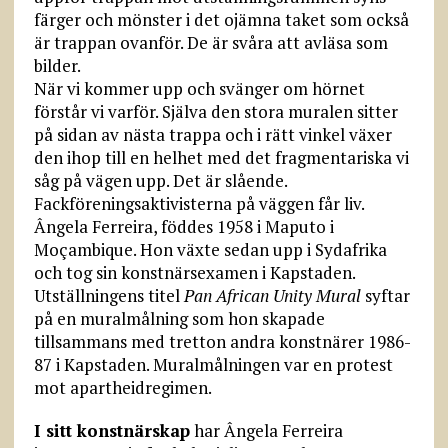
färger och mönster i det ojämna taket som också
är trappan ovanför. De är svåra att avläsa som
bilder.
När vi kommer upp och svänger om hörnet
förstår vi varför. Själva den stora muralen sitter
på sidan av nästa trappa och i rätt vinkel växer
den ihop till en helhet med det fragmentariska vi
såg på vägen upp. Det är slående.
Fackföreningsaktivisterna på väggen får liv.
Ângela Ferreira, föddes 1958 i Maputo i
Moçambique. Hon växte sedan upp i Sydafrika
och tog sin konstnärsexamen i Kapstaden.
Utställningens titel
Pan African Unity Mural
syftar
på en muralmålning som hon skapade
tillsammans med tretton andra konstnärer 1986-
87 i Kapstaden. Muralmålningen var en protest
mot apartheidregimen.
I sitt konstnärskap
har Ângela Ferreira