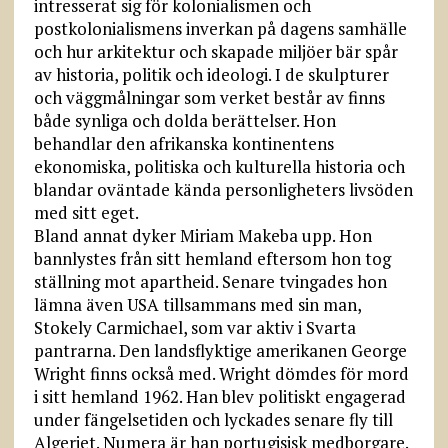
intresserat sig för kolonialismen och
postkolonialismens inverkan på dagens samhälle
och hur arkitektur och skapade miljöer bär spår
av historia, politik och ideologi. I de skulpturer
och väggmålningar som verket består av finns
både synliga och dolda berättelser. Hon
behandlar den afrikanska kontinentens
ekonomiska, politiska och kulturella historia och
blandar oväntade kända personligheters livsöden
med sitt eget.
Bland annat dyker Miriam Makeba upp. Hon
bannlystes från sitt hemland eftersom hon tog
ställning mot apartheid. Senare tvingades hon
lämna även USA tillsammans med sin man,
Stokely Carmichael, som var aktiv i Svarta
pantrarna. Den landsflyktige amerikanen George
Wright finns också med. Wright dömdes för mord
i sitt hemland 1962. Han blev politiskt engagerad
under fängelsetiden och lyckades senare fly till
Algeriet. Numera är han portugisisk medborgare.