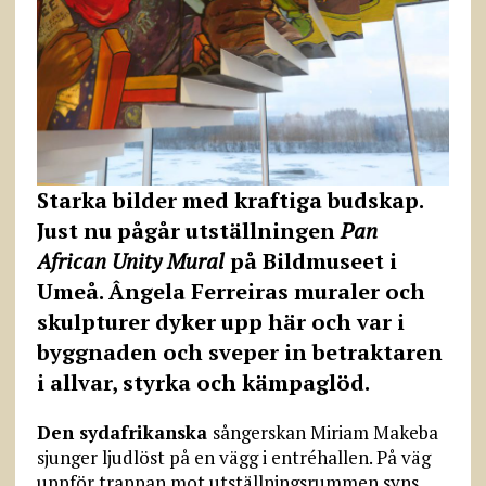
Starka bilder med kraftiga budskap.
Just nu pågår utställningen
Pan
African Unity Mural
på Bildmuseet i
Umeå. Ângela Ferreiras muraler och
skulpturer dyker upp här och var i
byggnaden och sveper in betraktaren
i allvar, styrka och kämpaglöd.
Den sydafrikanska
sångerskan Miriam Makeba
sjunger ljudlöst på en vägg i entréhallen. På väg
uppför trappan mot utställningsrummen syns