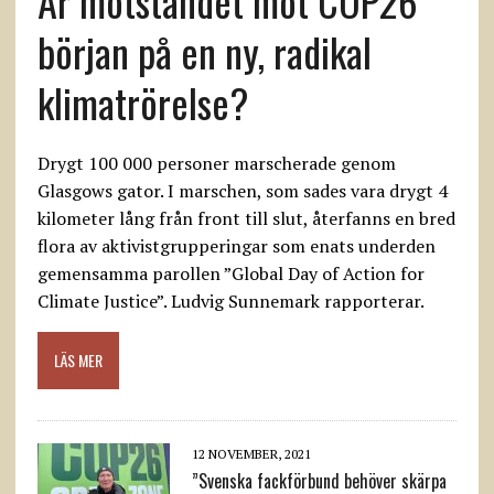
Är motståndet mot COP26
början på en ny, radikal
klimatrörelse?
Drygt 100 000 personer marscherade genom
Glasgows gator. I marschen, som sades vara drygt 4
kilometer lång från front till slut, återfanns en bred
flora av aktivistgrupperingar som enats underden
gemensamma parollen ”Global Day of Action for
Climate Justice”. Ludvig Sunnemark rapporterar.
LÄS MER
12 NOVEMBER, 2021
”Svenska fackförbund behöver skärpa