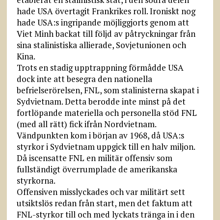
hade USA övertagit Frankrikes roll. Ironiskt nog
hade USA:s ingripande möjliggjorts genom att
Viet Minh backat till följd av påtryckningar från
sina stalinistiska allierade, Sovjetunionen och
Kina.
Trots en stadig upptrappning förmådde USA
dock inte att besegra den nationella
befrielserörelsen, FNL, som stalinisterna skapat i
Sydvietnam. Detta berodde inte minst på det
fortlöpande materiella och personella stöd FNL
(med all rätt) fick ifrån Nordvietnam.
Vändpunkten kom i början av 1968, då USA:s
styrkor i Sydvietnam uppgick till en halv miljon.
Då iscensatte FNL en militär offensiv som
fullständigt överrumplade de amerikanska
styrkorna.
Offensiven misslyckades och var militärt sett
utsiktslös redan från start, men det faktum att
FNL-styrkor till och med lyckats tränga in i den