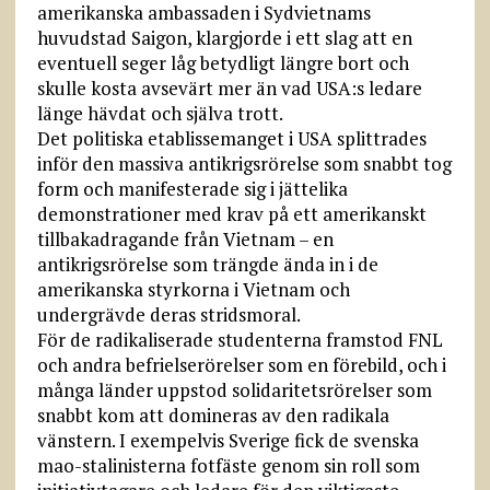
amerikanska ambassaden i Sydvietnams
huvudstad Saigon, klargjorde i ett slag att en
eventuell seger låg betydligt längre bort och
skulle kosta avsevärt mer än vad USA:s ledare
länge hävdat och själva trott.
Det politiska etablissemanget i USA splittrades
inför den massiva antikrigsrörelse som snabbt tog
form och manifesterade sig i jättelika
demonstrationer med krav på ett amerikanskt
tillbakadragande från Vietnam – en
antikrigsrörelse som trängde ända in i de
amerikanska styrkorna i Vietnam och
undergrävde deras stridsmoral.
För de radikaliserade studenterna framstod FNL
och andra befrielserörelser som en förebild, och i
många länder uppstod solidaritetsrörelser som
snabbt kom att domineras av den radikala
vänstern. I exempelvis Sverige fick de svenska
mao-stalinisterna fotfäste genom sin roll som