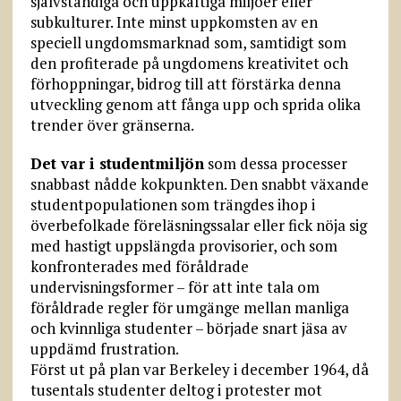
självständiga och uppkäftiga miljöer eller
subkulturer. Inte minst uppkomsten av en
speciell ungdomsmarknad som, samtidigt som
den profiterade på ungdomens kreativitet och
förhoppningar, bidrog till att förstärka denna
utveckling genom att fånga upp och sprida olika
trender över gränserna.
Det var i studentmiljön
som dessa processer
snabbast nådde kokpunkten. Den snabbt växande
studentpopulationen som trängdes ihop i
överbefolkade föreläsningssalar eller fick nöja sig
med hastigt uppslängda provisorier, och som
konfronterades med föråldrade
undervisningsformer – för att inte tala om
föråldrade regler för umgänge mellan manliga
och kvinnliga studenter – började snart jäsa av
uppdämd frustration.
Först ut på plan var Berkeley i december 1964, då
tusentals studenter deltog i protester mot