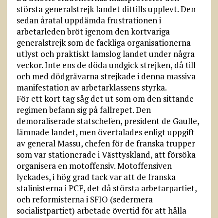
största generalstrejk landet dittills upplevt. Den
sedan åratal uppdämda frustrationen i
arbetarleden bröt igenom den kortvariga
generalstrejk som de fackliga organisationerna
utlyst och praktiskt lamslog landet under några
veckor. Inte ens de döda undgick strejken, då till
och med dödgrävarna strejkade i denna massiva
manifestation av arbetarklassens styrka.
För ett kort tag såg det ut som om den sittande
regimen befann sig på fallrepet. Den
demoraliserade statschefen, president de Gaulle,
lämnade landet, men övertalades enligt uppgift
av general Massu, chefen för de franska trupper
som var stationerade i Västtyskland, att försöka
organisera en motoffensiv. Motoffensiven
lyckades, i hög grad tack var att de franska
stalinisterna i PCF, det då största arbetarpartiet,
och reformisterna i SFIO (sedermera
socialistpartiet) arbetade övertid för att hålla