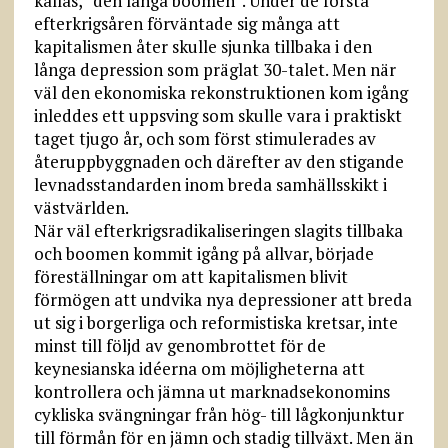
kallas, ”den långa boomen”. Under de första
efterkrigsåren förväntade sig många att
kapitalismen åter skulle sjunka tillbaka i den
långa depression som präglat 30-talet. Men när
väl den ekonomiska rekonstruktionen kom igång
inleddes ett uppsving som skulle vara i praktiskt
taget tjugo år, och som först stimulerades av
återuppbyggnaden och därefter av den stigande
levnadsstandarden inom breda samhällsskikt i
västvärlden.
När väl efterkrigsradikaliseringen slagits tillbaka
och boomen kommit igång på allvar, började
föreställningar om att kapitalismen blivit
förmögen att undvika nya depressioner att breda
ut sig i borgerliga och reformistiska kretsar, inte
minst till följd av genombrottet för de
keynesianska idéerna om möjligheterna att
kontrollera och jämna ut marknadsekonomins
cykliska svängningar från hög- till lågkonjunktur
till förmån för en jämn och stadig tillväxt. Men än