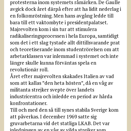
protesterna inom systemets råmärken. De Gaulle
avgick dock året därpå efter att ha lidit nederlag i
en folkomröstning. Men hans avgång ledde till
bara till ett vaktombyte i presidentpalatset.
Majrevolten kom i sin tur att stimulera
radikaliseringsprocessen i hela Europa, samtidigt
som det i ett slag tystade allt dittillsvarande prat
och teoretiserande inom studentrörelsen om att
arbetarklassen var inlemmad i systemet och inte
längre skulle kunna förväntas spela en
revolutionär roll.
Året efter majrevolten skakades Italien av vad
som att kallas ”den heta hösten”, då en våg av
militanta strejker svepte över landets
industricentra och inledde en period av hårda
konfrontationer.
Till och med den så till synes stabila Sverige kom
att påverkas. I december 1969 satte sig
gruvarbetarna vid det statliga LKAB. Det var
inledningen av en våg av vilda strejker som