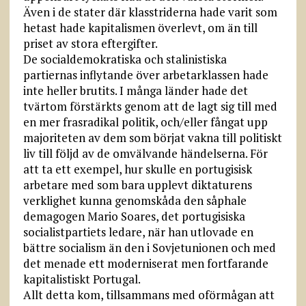
Även i de stater där klasstriderna hade varit som
hetast hade kapitalismen överlevt, om än till
priset av stora eftergifter.
De socialdemokratiska och stalinistiska
partiernas inflytande över arbetarklassen hade
inte heller brutits. I många länder hade det
tvärtom förstärkts genom att de lagt sig till med
en mer frasradikal politik, och/eller fångat upp
majoriteten av dem som börjat vakna till politiskt
liv till följd av de omvälvande händelserna. För
att ta ett exempel, hur skulle en portugisisk
arbetare med som bara upplevt diktaturens
verklighet kunna genomskåda den såphale
demagogen Mario Soares, det portugisiska
socialistpartiets ledare, när han utlovade en
bättre socialism än den i Sovjetunionen och med
det menade ett moderniserat men fortfarande
kapitalistiskt Portugal.
Allt detta kom, tillsammans med oförmågan att