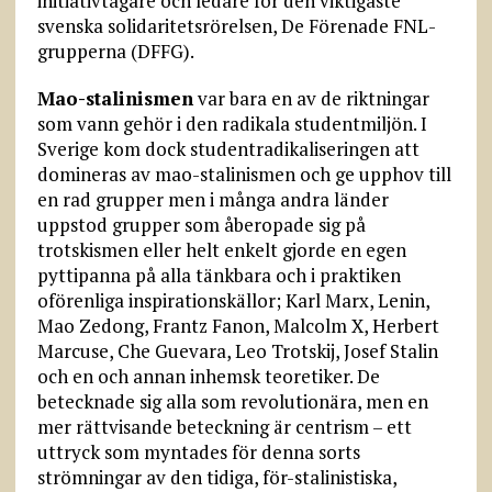
initiativtagare och ledare för den viktigaste
svenska solidaritetsrörelsen, De Förenade FNL-
grupperna (DFFG).
Mao-stalinismen
var bara en av de riktningar
som vann gehör i den radikala studentmiljön. I
Sverige kom dock studentradikaliseringen att
domineras av mao-stalinismen och ge upphov till
en rad grupper men i många andra länder
uppstod grupper som åberopade sig på
trotskismen eller helt enkelt gjorde en egen
pyttipanna på alla tänkbara och i praktiken
oförenliga inspirationskällor; Karl Marx, Lenin,
Mao Zedong, Frantz Fanon, Malcolm X, Herbert
Marcuse, Che Guevara, Leo Trotskij, Josef Stalin
och en och annan inhemsk teoretiker. De
betecknade sig alla som revolutionära, men en
mer rättvisande beteckning är centrism – ett
uttryck som myntades för denna sorts
strömningar av den tidiga, för-stalinistiska,