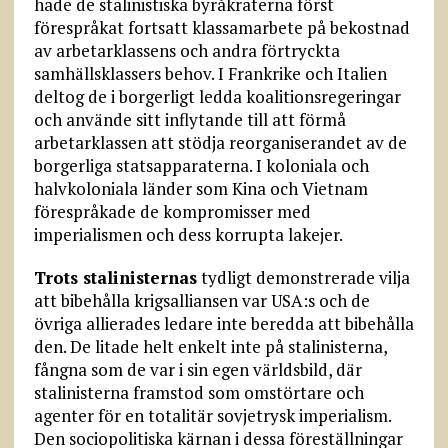
hade de stalinistiska byråkraterna först
förespråkat fortsatt klassamarbete på bekostnad
av arbetarklassens och andra förtryckta
samhällsklassers behov. I Frankrike och Italien
deltog de i borgerligt ledda koalitionsregeringar
och använde sitt inflytande till att förmå
arbetarklassen att stödja reorganiserandet av de
borgerliga statsapparaterna. I koloniala och
halvkoloniala länder som Kina och Vietnam
förespråkade de kompromisser med
imperialismen och dess korrupta lakejer.
Trots stalinisternas
tydligt demonstrerade vilja
att bibehålla krigsalliansen var USA:s och de
övriga allierades ledare inte beredda att bibehålla
den. De litade helt enkelt inte på stalinisterna,
fångna som de var i sin egen världsbild, där
stalinisterna framstod som omstörtare och
agenter för en totalitär sovjetrysk imperialism.
Den sociopolitiska kärnan i dessa föreställningar