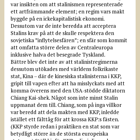
var insikten om att stalinismen representerade
ett artfrämmande element; en regim vars makt
byggde på en ickekapitalistisk ekonomi.
Dessutom var de inte beredda att acceptera
Stalins krav på att de skulle respektera den
sovjetiska ”inflytelsesfären”; en sfär som kommit
att omfatta större delen av Centraleuropa
inklusive halva det besegrade Tyskland.
Bättre blev det inte av att stalinist­regimerna
dessutom utökades med världens folkrikaste
stat, Kina – där de kinesiska stalinisterna i KKP,
gripit till vapen efter att ha misslyckats med att
komma överens med den USA-stödde diktatorn
Chiang Kai-shek. Något som inte minst Stalin
uppmanat dem till. Chiang, som på inga villkor
var beredd att dela makten med KKP, inledde
istället ett fälttåg för att krossa KKP:s fästen.
(KKP styrde redan i praktiken en stat som var
betydligt större än de största europeiska