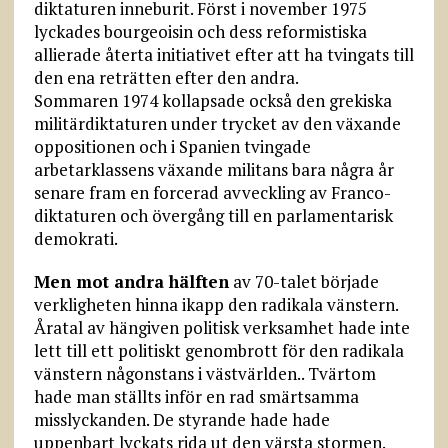
diktaturen inneburit. Först i november 1975
lyckades bourgeoisin och dess reformistiska
allierade återta initiativet efter att ha tvingats till
den ena reträtten efter den andra.
Sommaren 1974 kollapsade också den grekiska
militärdiktaturen under trycket av den växande
oppositionen och i Spanien tvingade
arbetarklassens växande militans bara några år
senare fram en forcerad avveckling av Franco-
diktaturen och övergång till en parlamentarisk
demokrati.
Men mot andra hälften
av 70-talet började
verkligheten hinna ikapp den radikala vänstern.
Åratal av hängiven politisk verksamhet hade inte
lett till ett politiskt genombrott för den radikala
vänstern någonstans i västvärlden.. Tvärtom
hade man ställts inför en rad smärtsamma
misslyckanden. De styrande hade hade
uppenbart lyckats rida ut den värsta stormen.