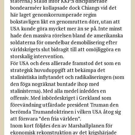
staterna.) Ställd inför KKP:s disciplinerade
bondearméer kollapsade dock Chiangs vid det
här laget genomkorrumperade regim
bokstavligen likt en genomrutten dörr, utan att
USA kunde göra mycket mer än se på. Inte minst
hade den massiva rörelsen bland de amerikanska
soldaterna för omedelbar demobilisering efter
världskrigets slut bidragit till att omöjliggöra en
storskalig intervention.
För USA och dess allierade framstod det som en
strategisk huvuduppgift att bekämpa det
stalinistiska inflytandet och radikaliseringen (som
den föga nogräknat buntade ihop med
stalinisterna). Med alla medel inleddes en
offensiv. Med inbördeskriget i Grekland som
förevändning utfärdade president Truman den
berömda Trumandoktrinen i vilken USA åtog sig
att försvara ”den fria världen”.
Inom kort följdes den av Marshallplanen för
ekonomisk rekonstruktion av det krigshärjade