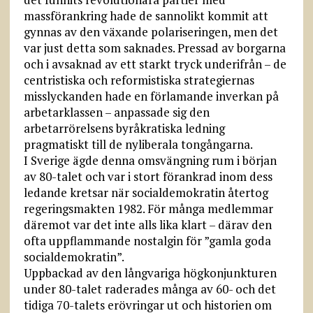
massförankring hade de sannolikt kommit att
gynnas av den växande polariseringen, men det
var just detta som saknades. Pressad av borgarna
och i avsaknad av ett starkt tryck underifrån – de
centristiska och reformistiska strategiernas
misslyckanden hade en förlamande inverkan på
arbetarklassen – anpassade sig den
arbetarrörelsens byråkratiska ledning
pragmatiskt till de nyliberala tongångarna.
I Sverige ägde denna omsvängning rum i början
av 80-talet och var i stort förankrad inom dess
ledande kretsar när socialdemokratin återtog
regeringsmakten 1982. För många medlemmar
däremot var det inte alls lika klart – därav den
ofta uppflammande nostalgin för ”gamla goda
socialdemokratin”.
Uppbackad av den långvariga högkonjunkturen
under 80-talet raderades många av 60- och det
tidiga 70-talets erövringar ut och historien om