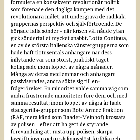
formulera en konsekvent revolutionär politik
som förenade den dagliga kampen med det
revolutionära målet, att undergräva de radikala
gruppernas perspektiv och självförtroende. De
började falla sönder – när krisen väl nådde ytan
gick sönderfallet mycket snabbt. Lotta Continua,
en av de största italienska vänstergrupperna som
hade haft tiotusentals anhängare när dess
inflytande var som störst, praktiskt taget
kollapsade inom loppet av några månader.
Många av deras medlemmar och anhängare
passiviserades, andra sökte sig till en-
frågerörelser. En minoritet valde samma väg som
andra frustrerade minoriteter före dem och med
samma resultat; inom loppet av några år hade
stadsgerilla-grupper som Rote Armee Fraktion
(RAF, mera känd som Baader-Meinhof) krossats
av polisen – efter att ha gett de styrande
förevändning att rusta upp polisen, skärpa
lagstiftningen och urskiljningslöst förfölja och