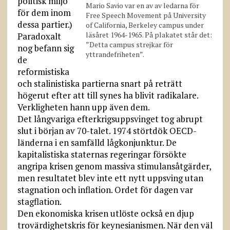
politisk miljö
Mario Savio var en av av ledarna för
för dem inom
Free Speech Movement på University
dessa partier.)
of California, Berkeley campus under
läsåret 1964-1965. På plakatet står det:
Paradoxalt
”Detta campus strejkar för
nog befann sig
yttrandefriheten”.
de
reformistiska
och stalinistiska partierna snart på reträtt
högerut efter att till synes ha blivit radikalare.
Verkligheten hann upp även dem.
Det långvariga efterkrigsuppsvinget tog abrupt
slut i början av 70-talet. 1974 störtdök OECD-
länderna i en samfälld lågkonjunktur. De
kapitalistiska staternas regeringar försökte
angripa krisen genom massiva stimulansåtgärder,
men resultatet blev inte ett nytt uppsving utan
stagnation och inflation. Ordet för dagen var
stagflation.
Den ekonomiska krisen utlöste också en djup
trovärdighetskris för keynesianismen. När den väl