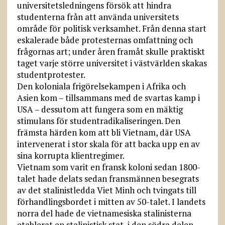
universitetsledningens försök att hindra
studenterna från att använda universitets
område för politisk verksamhet. Från denna start
eskalerade både protesternas omfattning och
frågornas art; under åren framåt skulle praktiskt
taget varje större universitet i västvärlden skakas
studentprotester.
Den koloniala frigörelsekampen i Afrika och
Asien kom – tillsammans med de svartas kamp i
USA – dessutom att fungera som en mäktig
stimulans för studentradikaliseringen. Den
främsta härden kom att bli Vietnam, där USA
intervenerat i stor skala för att backa upp en av
sina korrupta klientregimer.
Vietnam som varit en fransk koloni sedan 1800-
talet hade delats sedan fransmännen besegrats
av det stalinistledda Viet Minh och tvingats till
förhandlingsbordet i mitten av 50-talet. I landets
norra del hade de vietnamesiska stalinisterna
etablerat en stalinistisk stat, i den södra delen