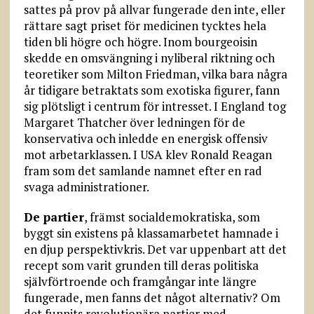
sattes på prov på allvar fungerade den inte, eller
rättare sagt priset för medicinen tycktes hela
tiden bli högre och högre. Inom bourgeoisin
skedde en omsvängning i nyliberal riktning och
teoretiker som Milton Friedman, vilka bara några
år tidigare betraktats som exotiska figurer, fann
sig plötsligt i centrum för intresset. I England tog
Margaret Thatcher över ledningen för de
konservativa och inledde en energisk offensiv
mot arbetarklassen. I USA klev Ronald Reagan
fram som det samlande namnet efter en rad
svaga administrationer.
De partier
, främst socialdemokratiska, som
byggt sin existens på klassamarbetet hamnade i
en djup perspektivkris. Det var uppenbart att det
recept som varit grunden till deras politiska
självförtroende och framgångar inte längre
fungerade, men fanns det något alternativ? Om
det funnits revolutionära partier med