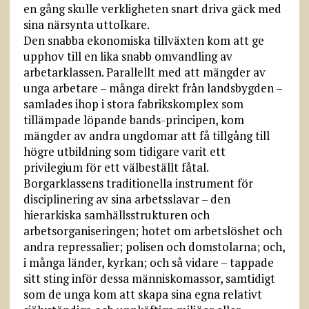
en gång skulle verkligheten snart driva gäck med
sina närsynta uttolkare.
Den snabba ekonomiska tillväxten kom att ge
upphov till en lika snabb omvandling av
arbetarklassen. Parallellt med att mängder av
unga arbetare – många direkt från landsbygden –
samlades ihop i stora fabrikskomplex som
tillämpade löpande bands-principen, kom
mängder av andra ungdomar att få tillgång till
högre utbildning som tidigare varit ett
privilegium för ett välbeställt fåtal.
Borgarklassens traditionella instrument för
disciplinering av sina arbetsslavar – den
hierarkiska samhällsstrukturen och
arbetsorganiseringen; hotet om arbetslöshet och
andra repressalier; polisen och domstolarna; och,
i många länder, kyrkan; och så vidare – tappade
sitt sting inför dessa människomassor, samtidigt
som de unga kom att skapa sina egna relativt