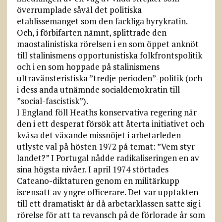
överrumplade såväl det politiska
etablissemanget som den fackliga byrykratin.
Och, i förbifarten nämnt, splittrade den
maostalinistiska rörelsen i en som öppet anknöt
till stalinismens opportunistiska folkfrontspolitik
och i en som hoppade på stalinismens
ultravänsteristiska ”tredje perioden”-politik (och
i dess anda utnämnde socialdemokratin till
”social-fascistisk”).
I England föll Heaths konservativa regering när
den i ett desperat försök att återta initiativet och
kväsa det växande missnöjet i arbetarleden
utlyste val på hösten 1972 på temat: ”Vem styr
landet?” I Portugal nådde radikaliseringen en av
sina högsta nivåer. I april 1974 störtades
Cateano-diktaturen genom en militärkupp
iscensatt av yngre officerare. Det var upptakten
till ett dramatiskt år då arbetarklassen satte sig i
rörelse för att ta revansch på de förlorade år som