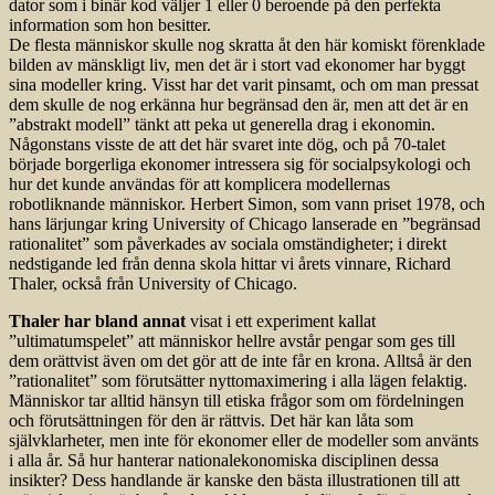
dator som i binär kod väljer 1 eller 0 beroende på den perfekta
information som hon besitter.
De flesta människor skulle nog skratta åt den här komiskt förenklade
bilden av mänskligt liv, men det är i stort vad ekonomer har byggt
sina modeller kring. Visst har det varit pinsamt, och om man pressat
dem skulle de nog erkänna hur begränsad den är, men att det är en
”abstrakt modell” tänkt att peka ut generella drag i ekonomin.
Någonstans visste de att det här svaret inte dög, och på 70-talet
började borgerliga ekonomer intressera sig för socialpsykologi och
hur det kunde användas för att komplicera modellernas
robotliknande människor. Herbert Simon, som vann priset 1978, och
hans lärjungar kring University of Chicago lanserade en ”begränsad
rationalitet” som påverkades av sociala omständigheter; i direkt
nedstigande led från denna skola hittar vi årets vinnare, Richard
Thaler, också från University of Chicago.
Thaler har bland annat
visat i ett experiment kallat
”ultimatumspelet” att människor hellre avstår pengar som ges till
dem orättvist även om det gör att de inte får en krona. Alltså är den
”rationalitet” som förutsätter nyttomaximering i alla lägen felaktig.
Människor tar alltid hänsyn till etiska frågor som om fördelningen
och förutsättningen för den är rättvis. Det här kan låta som
självklarheter, men inte för ekonomer eller de modeller som använts
i alla år. Så hur hanterar nationalekonomiska disciplinen dessa
insikter? Dess handlande är kanske den bästa illustrationen till att