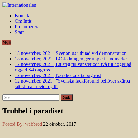
Kontakt
Om Intis
Prenumerera
Start
Nytt
18 november, 2021
|
Svenonius utbuad vid demonstration
18 november, 2021
|
LO-ledningen ger upp ett landmärke
12 november, 2021
|
Ett steg till vänster och två till höger på
riggad S-kongress
12 november, 2021
|
När de döda tar sig röst
12 november, 2021
|
”Svenska fackförbund behöver skärpa
sitt klimatarbete rejält”
Sök
efter:
Trubbel i paradiset
Posted By:
webbred
22 oktober, 2017