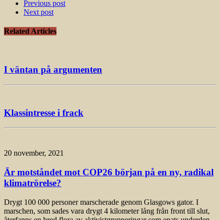
Previous post
Next post
Related Articles
I väntan på argumenten
Klassintresse i frack
20 november, 2021
Är motståndet mot COP26 början på en ny, radikal
klimatrörelse?
Drygt 100 000 personer marscherade genom Glasgows gator. I
marschen, som sades vara drygt 4 kilometer lång från front till slut,
återfanns en bred flora av aktivistgrupperingar som enats underden