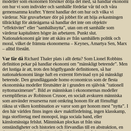
modeller som ekonomen försöker dölja det med, så handlar ekonomi
om hur vi som individer och samhälle fördelar vår tid och våra
gemensamma krafter. Ytterst handlar det om hur och vilka vi
värderar. När gruvarbetare dör på jobbet för att höja avkastningen
tillräckligt för aktieägarna så handlar det inte om objektiv
”effektivitet” eller ”samhällsnytta”, utan om ett samhälle som
värderar kapitalisten högre än arbetaren. Punkt slut.
Nationalekonomi går inte att skära av från samhällets politik och
moral, vilket de främsta ekonomerna – Keynes, Amartya Sen, Marx
– alltid förstått.
Var får då
Richard Thaler plats i allt detta? Som Lionel Robbins
definition pekar på handlar ekonomi om ”mänskligt beteende”. Men
det lustiga är att, trots den högtflygande definitionen, så har
nationalekonomi länge haft en extremt förtvinad syn på mänskligt
beteende. Den grundläggande homo economicus som de flesta
ekonomiska modeller förutsätter är i grunden en självisk ”rationell
nyttomaximerare”. Bild av människan i ekonomernas modeller
exemplifieras av Robinson Crusoe, en socialt avskuren människa
som använder resurserna runt omkring honom för att förnuftigt
räkna ut vilken kombination av varor som ger honom mest ”nytta”. I
den här världen finns ingen skev maktfördelning, ingen klasskamp,
inga storföretag med monopol, inga sociala band, eller
känslomässiga felslut. Människan plockas ut från sina
omständigheter och historien och förvandlas till en abstraktion, en