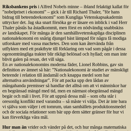
Riksbankens pris
i Alfred Nobels minne – ibland felaktigt kallat för
”nobelpriset i ekonomi” – gick i år till Richard Thaler, ”för hans
bidrag till beteendeekonomi” som Kungliga Vetenskapsakademin
uttrycker det. Jag ska snart försöka ge er läsare en inblick i vad Herr
Thaler påstås ha åstadkommit, men först en nödvändig snabbskiss
av landskapet. För många är den samhällsvetenskapliga disciplinen
nationalekonomi en snårig djungel bäst lämpad för några få modiga
utforskare med vassa machetes. Den som kan återvända från
utflykten med ett praktbyte till förklaring om vad som pågår i dessa
ogenomträngliga trakter blir rikligt belönad och hyllad; om man inte
blivit galen på resan, det vill säga.
En av nationalekonomins moderna fäder, Lionel Robbins, gav sin
definition av ämnet så här: ”Nationalekonomi är studiet av mänskligt
beteende i relation till ändamål och knappa medel som har
alternativa användningar”. För att packa upp den lådan av
mångahanda premisser så handlar det alltså om att vi människor har
en begränsad mängd med tid, men en närmast obegränsad mängd
begär och mål i livet. För att uppnå dessa mål – som ofta står i
oresonlig konflikt med varandra – så måste vi välja. Det är inte bara
vi själva som väljer i ett tomrum, utan samhällets produktionsmedel
och de sociala relationer som bär upp dem sätter gränser för hur vi
kan förverkliga våra mål.
Hur man än
vrider och vänder på det, och hur många matematiska