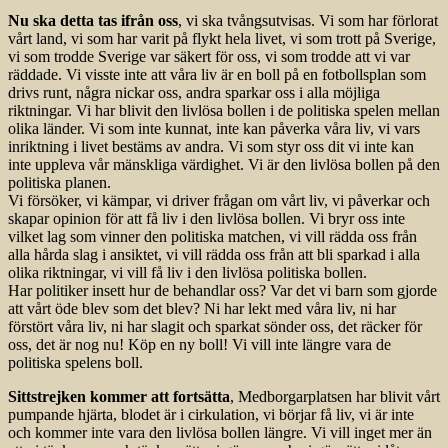
Nu ska detta tas ifrån oss
, vi ska tvångsutvisas. Vi som har förlorat
vårt land, vi som har varit på flykt hela livet, vi som trott på Sverige,
vi som trodde Sverige var säkert för oss, vi som trodde att vi var
räddade. Vi visste inte att våra liv är en boll på en fotbollsplan som
drivs runt, några nickar oss, andra sparkar oss i alla möjliga
riktningar. Vi har blivit den livlösa bollen i de politiska spelen mellan
olika länder. Vi som inte kunnat, inte kan påverka våra liv, vi vars
inriktning i livet bestäms av andra. Vi som styr oss dit vi inte kan
inte uppleva vår mänskliga värdighet. Vi är den livlösa bollen på den
politiska planen.
Vi försöker, vi kämpar, vi driver frågan om vårt liv, vi påverkar och
skapar opinion för att få liv i den livlösa bollen. Vi bryr oss inte
vilket lag som vinner den politiska matchen, vi vill rädda oss från
alla hårda slag i ansiktet, vi vill rädda oss från att bli sparkad i alla
olika riktningar, vi vill få liv i den livlösa politiska bollen.
Har politiker insett hur de behandlar oss? Var det vi barn som gjorde
att vårt öde blev som det blev? Ni har lekt med våra liv, ni har
förstört våra liv, ni har slagit och sparkat sönder oss, det räcker för
oss, det är nog nu! Köp en ny boll! Vi vill inte längre vara de
politiska spelens boll.
Sittstrejken kommer att fortsätta
, Medborgarplatsen har blivit vårt
pumpande hjärta, blodet är i cirkulation, vi börjar få liv, vi är inte
och kommer inte vara den livlösa bollen längre. Vi vill inget mer än