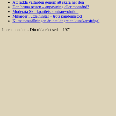
Att rädda välfärden genom att skära ner den
Den bruna pesten – anpassning eller motstånd?
Moderata Skurkpartiets kontrarevolution
Miljarder i utdelningar – trots pandemistöd
Klimatomställningen är inte längre en kunskapsfråga!
Internationalen - Din röda röst sedan 1971