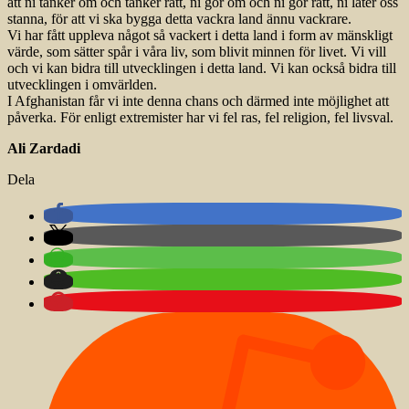
att ni tänker om och tänker rätt, ni gör om och ni gör rätt, ni låter oss
stanna, för att vi ska bygga detta vackra land ännu vackrare.
Vi har fått uppleva något så vackert i detta land i form av mänskligt
värde, som sätter spår i våra liv, som blivit minnen för livet. Vi vill
och vi kan bidra till utvecklingen i detta land. Vi kan också bidra till
utvecklingen i omvärlden.
I Afghanistan får vi inte denna chans och därmed inte möjlighet att
påverka. För enligt extremister har vi fel ras, fel religion, fel livsval.
Ali Zardadi
Dela