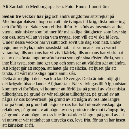
Ali Zardadi på Medborgarplatsen. Foto: Emma Lundström
Sedan tre veckor har jag
och andra ungdomar sittstrejkat på
Medborgarplatsen i hopp om att inte tvingas till krig, diskriminering
och förföljelse. Saker som vi flytt ifrån. Vi stöds av tusentals andra,
vuxna människor som brinner för mänskliga rättigheter, som bryr sig
om oss, som vill att vi ska vara trygga, som vill att vi ska få leva.
Under dessa veckor har vi suttit och sovit ute dag som natt, under
regn, under kyla, under rasistiskt hot. Tillsammans har vi värmt
varandra, tillsammans har vi visat kärlek, tillsammans har vi skapat
en av de största ungdomsrörelserna som gör sina röster hörda, som
inte blir tysta, som inte ger upp och som ser att världen går att ändra.
Att kriget går att stoppa, att hatet går att släcka, att ljuset går att
tända, att vårt mänskliga hjärta ännu slår.
Detta är möjligt i detta vackra land Sverige. Detta är inte möjligt i
det krigsdrabbade landet Afghanistan. När vi tvingas till Afghanistan
kommer vi förföljas, vi kommer att förföljas på grund av vår etniska
tillhörighet, på grund av vår religiösa tillhörighet, på grund av att
några av oss konverterat, på grund av att några av oss inte längre
tror på Gud, på grund att några av oss har haft utomäktenskapliga
relationer, på grund av att några av oss protesterade mot tvångsgifte,
på grund av att några av oss inte är oskulder längre, på grund av att
vi utnyttjar vår rättighet att uttrycka oss, leva fritt, för att vi har insett
att kärleken är fri.