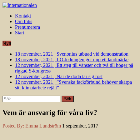
Kontakt
Om Intis
Prenumerera
Start
Nytt
18 november, 2021
|
Svenonius utbuad vid demonstration
18 november, 2021
|
LO-ledningen ger upp ett landmärke
12 november, 2021
|
Ett steg till vänster och två till höger på
riggad S-kongress
12 november, 2021
|
När de döda tar sig röst
12 november, 2021
|
”Svenska fackförbund behöver skärpa
sitt klimatarbete rejält”
Sök
efter:
Vem är ansvarig för våra liv?
Posted By:
Emma Lundström
1 september, 2017