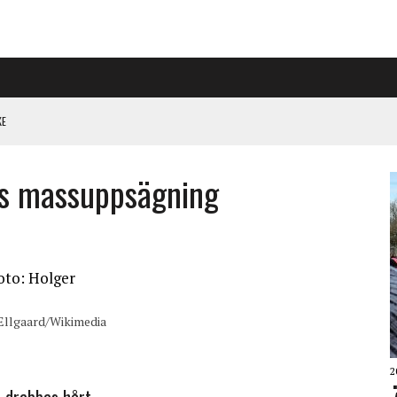
KE
PÅ RIGGAD S-KONGRESS
ns massuppsägning
 KLIMATARBETE REJÄLT”
 Ellgaard/Wikimedia
2