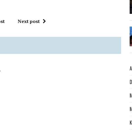
st
Next post
A
r
D
M
M
K