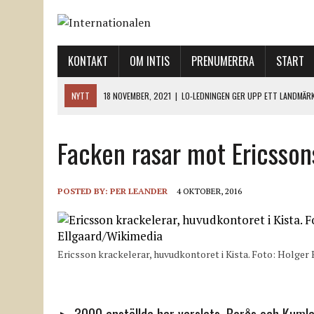
KONTAKT
OM INTIS
PRENUMERERA
START
NYTT
18 NOVEMBER, 2021
|
LO-LEDNINGEN GER UPP ETT LANDMÄR
12 NOVEMBER, 2021
|
ETT STEG TILL VÄNSTER OCH TVÅ TILL HÖGER 
Facken rasar mot Ericsso
12 NOVEMBER, 2021
|
NÄR DE DÖDA TAR SIG RÖST
12 NOVEMBER, 2021
|
”SVENSKA FACKFÖRBUND BEHÖVER SKÄRPA SITT
18 NOVEMBER, 2021
|
SVENONIUS UTBUAD VID DEMONSTRATION
POSTED BY:
PER LEANDER
4 OKTOBER, 2016
Ericsson krackelerar, huvudkontoret i Kista. Foto: Holger