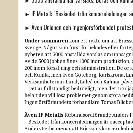
► 3000 anställda har varslats, Borås och Kumla
► IF Metall: ”Beskedet från koncernledningen ä
► Även Unionen och Ingenjörsförbundet protes
Under sommaren
kom ett rykte om att Ericss
Sverige. Något som först förnekades eller förte
nyheten att 3000 anställda varslas om uppsägni
Av de 3000 jobben finns 1000 inom produktion, c
200 inom försäljning och administration. De or
och Kumla, men även Göteborg, Karlskrona, Lin
Verksamheterna i Lund, Luleå och Kalmar påverk
– Det är fullständigt bedrövligt, men det tror jag 
hela tiden vill lösa problemet genom stora ned
Ingenjörsförbundets förhandlare Tomas Blidberg
Även IF Metalls
förbundsordförande Anders Fe
– Beskedet från koncernledningen är oacceptabe
Anders Ferbe menar att Ericssons koncernledning