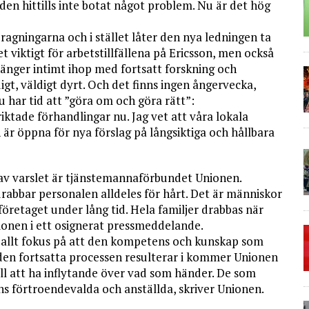
en hittills inte botat något problem. Nu är det hög
agningarna och i stället låter den nya ledningen ta
t viktigt för arbetstillfällena på Ericsson, men också
hänger intimt ihop med fortsatt forskning och
digt, väldigt dyrt. Och det finns ingen ångervecka,
 har tid att ”göra om och göra rätt”:
iktade förhandlingar nu. Jag vet att våra lokala
 är öppna för nya förslag på långsiktiga och hållbara
v varslet är tjänstemannaförbundet Unionen.
rabbar personalen alldeles för hårt. Det är människor
företaget under lång tid. Hela familjer drabbas när
ionen i ett osignerat pressmeddelande.
i allt fokus på att den kompetens och kunskap som
d den fortsatta processen resulterar i kommer Unionen
ll att ha inflytande över vad som händer. De som
s förtroendevalda och anställda, skriver Unionen.