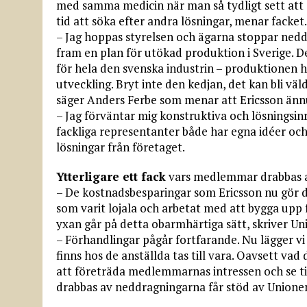
med samma medicin när man så tydligt sett att d
tid att söka efter andra lösningar, menar facket.
– Jag hoppas styrelsen och ägarna stoppar neddr
fram en plan för utökad produktion i Sverige. De
för hela den svenska industrin – produktionen 
utveckling. Bryt inte den kedjan, det kan bli väl
säger Anders Ferbe som menar att Ericsson ännu
– Jag förväntar mig konstruktiva och lösningsinr
fackliga representanter både har egna idéer och
lösningar från företaget.
Ytterligare ett fack
vars medlemmar drabbas a
– De kostnadsbesparingar som Ericsson nu gör d
som varit lojala och arbetat med att bygga upp 
yxan går på detta obarmhärtiga sätt, skriver Un
– Förhandlingar pågår fortfarande. Nu lägger v
finns hos de anställda tas till vara. Oavsett va
att företräda medlemmarnas intressen och se ti
drabbas av neddragningarna får stöd av Unionen