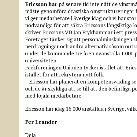
Ericsson har
på senare tid inte nått de vinst
måste genomföra drastiska omstruktureringar fö
vi ger medarbetare i Sverige idag och vi har sto
nödvändiga för att säkra Ericssons långsiktiga 
skriver Ericssons VD Jan Frykhammar i ett pre
Företaget tänker sig att personalminskningen sk
nerdragningar och andra alternativ såsom outso
under de kommande tre åren nyanställa 1 000 per
universiteten.
Fackföreningen Unionen tycker istället att Eri
istället för att rekrytera nytt folk.
– Ericsson har planerat en kompetensväxling s
och de är skyldiga att se till att den befintliga 
med lojala medarbetare.
Ericsson har idag 16 000 anställda i Sverige, vilk
Per Leander
Dela