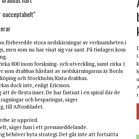
 drabbas hårt
r oacceptabelt”
terar
on förberedde stora nedskärningar av verksamheten i
gs, men som nu har visat sig var sant. På tisdagen kom
G
ng.
irka 800 inom forskning- och utveckling, samt cirka 1
k
ter som drabbas hårdast av nedskärningarna är Borås
b
köping och Stockholm/Kista drabbas.
as dock inte, enligt Ericsson.
A
att de flesta inser. De har fastnat i en spiral där de
r
dragningar och besparingar, säger
, till Aftonbladet.
rbe är upprörd.
lt, säger han i ett pressmeddelande.
 behöver byta strategi. Det går inte att fortsätta