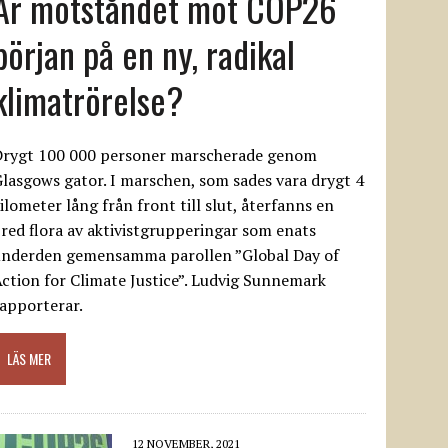
Är motståndet mot COP26
början på en ny, radikal
klimatrörelse?
Drygt 100 000 personer marscherade genom
lasgows gator. I marschen, som sades vara drygt 4
ilometer lång från front till slut, återfanns en
red flora av aktivistgrupperingar som enats
underden gemensamma parollen ”Global Day of
ction for Climate Justice”. Ludvig Sunnemark
apporterar.
LÄS MER
12 NOVEMBER, 2021