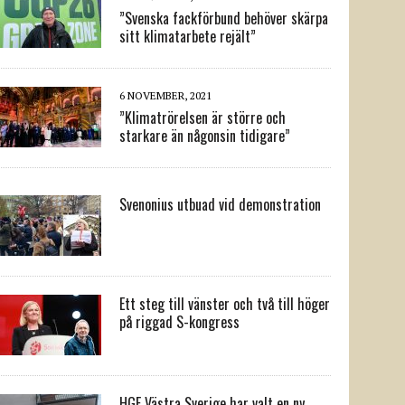
”Svenska fackförbund behöver skärpa
sitt klimatarbete rejält”
6 NOVEMBER, 2021
”Klimatrörelsen är större och
starkare än någonsin tidigare”
Svenonius utbuad vid demonstration
Ett steg till vänster och två till höger
på riggad S-kongress
HGF Västra Sverige har valt en ny