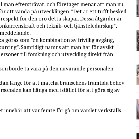
mål man eftersträvat, och företaget menar att man nu
r att vända på utvecklingen. ”Det är ett tufft besked
r respekt för den oro detta skapar. Dessa åtgärder är
konkurrenskraft och teknik- och tjänsteledarskap”,
ssmeddelande.
a göras som ”en kombination av frivillig avgång,
urcing”. Samtidigt nämns att man har för avsikt
soner till forskning och utveckling direkt från
csson borde ta vara på den nuvarande personalen
edan länge för att matcha branschens framtida behov
personalen kan hänga med istället för att göra sig av
et innebär att var femte får gå om varslet verkställs.