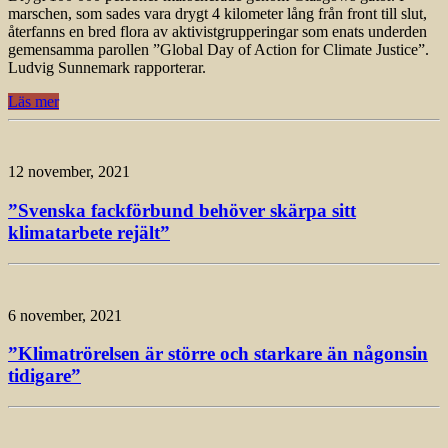
marschen, som sades vara drygt 4 kilometer lång från front till slut,
återfanns en bred flora av aktivistgrupperingar som enats underden
gemensamma parollen ”Global Day of Action for Climate Justice”.
Ludvig Sunnemark rapporterar.
Läs mer
12 november, 2021
”Svenska fackförbund behöver skärpa sitt
klimatarbete rejält”
6 november, 2021
”Klimatrörelsen är större och starkare än någonsin
tidigare”