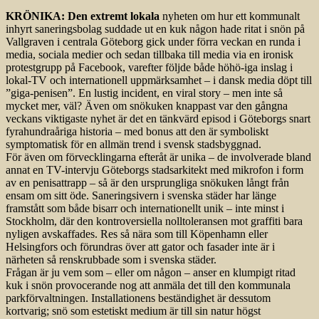
KRÖNIKA: Den extremt lokala
nyheten om hur ett kommunalt
inhyrt saneringsbolag suddade ut en kuk någon hade ritat i snön på
Vallgraven i centrala Göteborg gick under förra veckan en runda i
media, sociala medier och sedan tillbaka till media via en ironisk
protestgrupp på Facebook, varefter följde både höhö-iga inslag i
lokal-TV och internationell uppmärksamhet – i dansk media döpt till
”giga-penisen”. En lustig incident, en viral story – men inte så
mycket mer, väl? Även om snökuken knappast var den gångna
veckans viktigaste nyhet är det en tänkvärd episod i Göteborgs snart
fyrahundraåriga historia – med bonus att den är symboliskt
symptomatisk för en allmän trend i svensk stadsbyggnad.
För även om förvecklingarna efteråt är unika – de involverade bland
annat en TV-intervju Göteborgs stadsarkitekt med mikrofon i form
av en penisattrapp ­– så är den ursprungliga snökuken långt från
ensam om sitt öde. Saneringsivern i svenska städer har länge
framstått som både bisarr och internationellt unik – inte minst i
Stockholm, där den kontroversiella nolltoleransen mot graffiti bara
nyligen avskaffades. Res så nära som till Köpenhamn eller
Helsingfors och förundras över att gator och fasader inte är i
närheten så renskrubbade som i svenska städer.
Frågan är ju vem som – eller om någon – anser en klumpigt ritad
kuk i snön provocerande nog att anmäla det till den kommunala
parkförvaltningen. Installationens beständighet är dessutom
kortvarig; snö som estetiskt medium är till sin natur högst