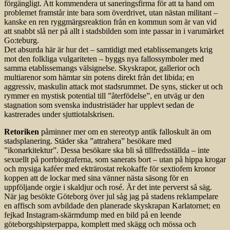
förgängligt. Att kommendera ut saneringsfirma för att ta hand om
problemet framstår inte bara som överdrivet, utan nästan militant –
kanske en ren ryggmärgsreaktion från en kommun som är van vid
att snabbt slå ner på allt i stadsbilden som inte passar in i varumärket
Go:teburg.
Det absurda här är hur det – samtidigt med etablissemangets krig
mot den folkliga vulgariteten – byggs nya fallossymboler med
samma etablissemangs välsignelse. Skyskrapor, gallerior och
multiarenor som hämtar sin potens direkt från det libida; en
aggressiv, maskulin attack mot stadsrummet. De syns, sticker ut och
rymmer en mystisk potential till ”återfödelse”, en utväg ur den
stagnation som svenska industristäder har upplevt sedan de
kastrerades under sjuttiotalskrisen.
Retoriken
påminner mer om en stereotyp antik falloskult än om
stadsplanering. Städer ska ”attrahera” besökare med
”ikonarkitektur”. Dessa besökare ska bli så tillfredsställda – inte
sexuellt på porrbiograferna, som sanerats bort – utan på hippa krogar
och mysiga kaféer med ekträrostat rekokaffe för sextiofem kronor
koppen att de lockar med sina vänner nästa säsong för en
uppföljande orgie i skaldjur och rosé. Är det inte perverst så säg.
När jag besökte Göteborg över jul såg jag på stadens reklampelare
en affisch som avbildade den planerade skyskrapan Karlatornet; en
fejkad Instagram-skärmdump med en bild på en leende
göteborgshipsterpappa, komplett med skägg och mössa och