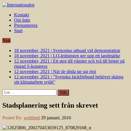
Kontakt
Om Intis
Prenumerera
Start
Nytt
18 november, 2021
|
Svenonius utbuad vid demonstration
18 november, 2021
|
LO-ledningen ger upp ett landmärke
12 november, 2021
|
Ett steg till vänster och två till höger på
riggad S-kongress
12 november, 2021
|
När de döda tar sig röst
12 november, 2021
|
”Svenska fackförbund behöver skärpa
sitt klimatarbete rejält”
Sök
efter:
Stadsplanering sett från skrevet
Posted By:
webbred
29 januari, 2016