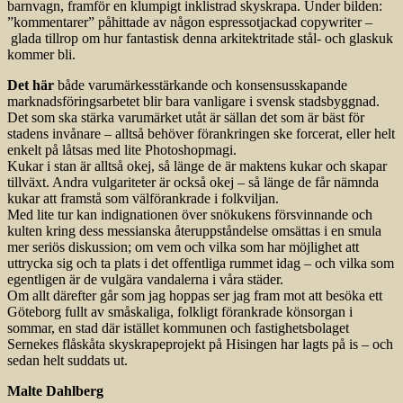
barnvagn, framför en klumpigt inklistrad skyskrapa. Under bilden:
”kommentarer” påhittade av någon espressotjackad copywriter –
glada tillrop om hur fantastisk denna arkitektritade stål- och glaskuk
kommer bli.
Det här
både varumärkesstärkande och konsensusskapande
marknadsföringsarbetet blir bara vanligare i svensk stadsbyggnad.
Det som ska stärka varumärket utåt är sällan det som är bäst för
stadens invånare – alltså behöver förankringen ske forcerat, eller helt
enkelt på låtsas med lite Photoshopmagi.
Kukar i stan är alltså okej, så länge de är maktens kukar och skapar
tillväxt. Andra vulgariteter är också okej – så länge de får nämnda
kukar att framstå som välförankrade i folkviljan.
Med lite tur kan indignationen över snökukens försvinnande och
kulten kring dess messianska återuppståndelse omsättas i en smula
mer seriös diskussion; om vem och vilka som har möjlighet att
uttrycka sig och ta plats i det offentliga rummet idag – och vilka som
egentligen är de vulgära vandalerna i våra städer.
Om allt därefter går som jag hoppas ser jag fram mot att besöka ett
Göteborg fullt av småskaliga, folkligt förankrade könsorgan i
sommar, en stad där istället kommunen och fastighetsbolaget
Sernekes flåskåta skyskrapeprojekt på Hisingen har lagts på is – och
sedan helt suddats ut.
Malte Dahlberg