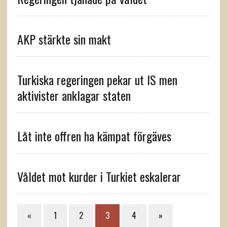
AKP stärkte sin makt
Turkiska regeringen pekar ut IS men
aktivister anklagar staten
Låt inte offren ha kämpat förgäves
Våldet mot kurder i Turkiet eskalerar
«
1
2
3
4
»