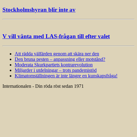
Stockholmshyran blir inte av
V vill vänta med LAS-frågan till efter valet
Att rädda välfärden genom att skära ner den
Den bruna pesten – anpassning eller motstånd?
Moderata Skurkpartiets kontrarevolution
Miljarder i utdelningar – trots pandemistöd
Klimatomställningen är inte längre en kunskapsfråga!
Internationalen - Din röda röst sedan 1971