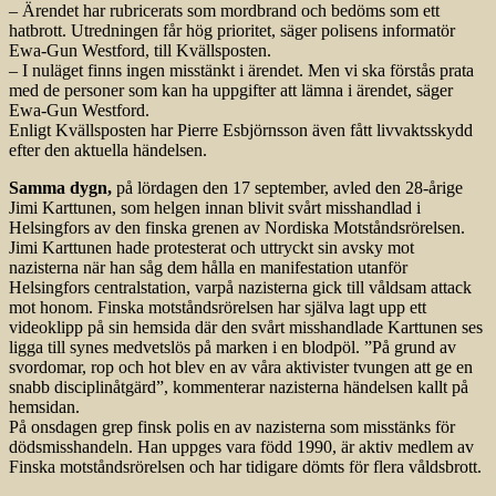
– Ärendet har rubricerats som mordbrand och bedöms som ett
hatbrott. Utredningen får hög prioritet, säger polisens informatör
Ewa-Gun Westford, till Kvällsposten.
– I nuläget finns ingen misstänkt i ärendet. Men vi ska förstås prata
med de personer som kan ha uppgifter att lämna i ärendet, säger
Ewa-Gun Westford.
Enligt Kvällsposten har Pierre Esbjörnsson även fått livvaktsskydd
efter den aktuella händelsen.
Samma dygn,
på lördagen den 17 september, avled den 28-årige
Jimi Karttunen, som helgen innan blivit svårt misshandlad i
Helsingfors av den finska grenen av Nordiska Motståndsrörelsen.
Jimi Karttunen hade protesterat och uttryckt sin avsky mot
nazisterna när han såg dem hålla en manifestation utanför
Helsingfors centralstation, varpå nazisterna gick till våldsam attack
mot honom. Finska motståndsrörelsen har själva lagt upp ett
videoklipp på sin hemsida där den svårt misshandlade Karttunen ses
ligga till synes medvetslös på marken i en blodpöl. ”På grund av
svordomar, rop och hot blev en av våra aktivister tvungen att ge en
snabb disciplinåtgärd”, kommenterar nazisterna händelsen kallt på
hemsidan.
På onsdagen grep finsk polis en av nazisterna som misstänks för
dödsmisshandeln. Han uppges vara född 1990, är aktiv medlem av
Finska motstånds­rörelsen och har tidigare dömts för flera våldsbrott.