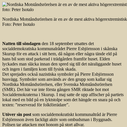
Nordiska Motståndsrörelsen är en av de mest aktiva högerextremistisk
Foto: Peter Isotalo
Natten till söndagen
den 18 september utsattes det
socialdemokratiska kommunalrådet Pierre Esbjörnsson i skånska
Skurup för en attack i sitt hem, då någon eller några tände eld på
hans bil som stod parkerad i trädgården framför huset. Elden
lyckades man släcka innan den spred sig till det näraliggande huset
och ingen i familjen kom till fysisk skada.
Det sprejades också nazistiska symboler på Pierre Esbjörnsson
husvägg. Symboler som används av den grupp som kallar sig
Nordiska Motståndsrörelsen, eller Svenska Motståndsrörelsen
(SMR). Det här var inte första gången SMR riktade hot mot
Socialdemokraterna i Skurup. I maj satte de upp affischer på partiets
lokal med en bild på en lyktstolpe som det hängde en snara på och
texten: ”reserverad för folkförrädare”.
Utöver sin post
som socialdemokratiskt kommunaltråd är Pierre
Esbjörnsson även fackligt aktiv som ombudsman i Byggnads.
Polisen tar attacken mot honom på stort allvar.