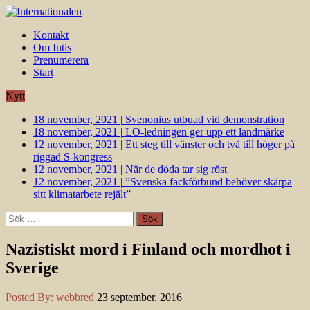
Kontakt
Om Intis
Prenumerera
Start
Nytt
18 november, 2021
|
Svenonius utbuad vid demonstration
18 november, 2021
|
LO-ledningen ger upp ett landmärke
12 november, 2021
|
Ett steg till vänster och två till höger på
riggad S-kongress
12 november, 2021
|
När de döda tar sig röst
12 november, 2021
|
”Svenska fackförbund behöver skärpa
sitt klimatarbete rejält”
Sök
efter:
Nazistiskt mord i Finland och mordhot i
Sverige
Posted By:
webbred
23 september, 2016