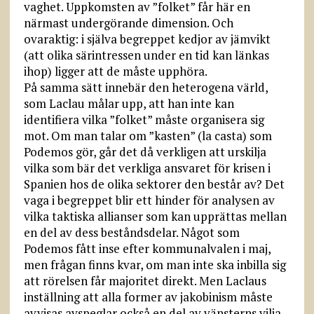
vaghet. Uppkomsten av ”folket” får här en
närmast undergörande dimension. Och
ovaraktig: i själva begreppet kedjor av jämvikt
(att olika särintressen under en tid kan länkas
ihop) ligger att de måste upphöra.
På samma sätt innebär den heterogena värld,
som Laclau målar upp, att han inte kan
identifiera vilka ”folket” måste organisera sig
mot. Om man talar om ”kasten” (la casta) som
Podemos gör, går det då verkligen att urskilja
vilka som bär det verkliga ansvaret för krisen i
Spanien hos de olika sektorer den består av? Det
vaga i begreppet blir ett hinder för analysen av
vilka taktiska allianser som kan upprättas mellan
en del av dess beståndsdelar. Något som
Podemos fått inse efter kommunalvalen i maj,
men frågan finns kvar, om man inte ska inbilla sig
att rörelsen får majoritet direkt. Men Laclaus
inställning att alla former av jakobinism måste
avvisas avspeglar också en del av vänsterns vilja