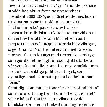
revolutionära vänstern. Några årtionden senare
stödde han aktivt först Nestor Kirchner,
president 2003-2007, och därefter dennes hustru
Cristina, som varit president sedan 2007.
Laclau har också påverkats av franska
poststrukturalistiska tänkare: ”Det var vid en tid
då verk av författare som Michel Foucault,
Jacques Lacan och Jacques Derrida blev viktiga”,
säger Chantal Mouffe i intervjun med Errejón.
”Deras arbeten försågs med teoretiska verktyg
som gjorde det möjligt för oss […] att utarbeta
vår syn på samhället som diskursivt område, som
produkt av oviktiga politiska uttryck, som
egentligen hade kunnat uppstå i en helt annan
form.”
Samtidigt som man betonar ”icke-bestämdheten”
som ”förutsättning för all samhällelig identitet”
vill de båda författarna undvika ett av de
blindskär som denna tankeströmning riskerade