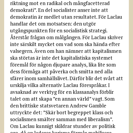
riktning mot en radikal och mångfacetterad
demokrati”. En del socialister anser inte att
demokratin är medlet utan resultatet. För Laclau
handlar det om motsatsen: den utgör
utgångspunkten för en socialistisk strategi.
Återstår frågan om målgången. För Laclau skriver
inte särskilt mycket om vad som ska hända efter
valsegern. Även om han nämner att kapitalismen
ska störtas är inte det kapitalistiska systemet
föremål för någon djupare analys, lika lite som
dess förmåga att påverka och smitta ned alla
sfärer inom samhällslivet. Därför blir det svårt att
urskilja vilka alternativ Laclau förespråkar. I
avsaknad av verktyg för en klassanalys förblir
talet om att skapa ”en annan värld” vagt. Som
den brittiske statsvetaren Andrew Gamble
uttryckte det: ”Skär bort begreppet klass och
socialismen smälter samman med liberalism”.
Om Laclau kunnigt skildrar stunder av politisk
oro, då en ledares karisma förmår mobilisera