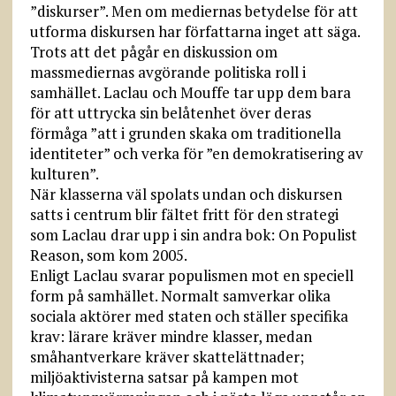
”diskurser”. Men om mediernas betydelse för att
utforma diskursen har författarna inget att säga.
Trots att det pågår en diskussion om
massmediernas avgörande politiska roll i
samhället. Laclau och Mouffe tar upp dem bara
för att uttrycka sin belåtenhet över deras
förmåga ”att i grunden skaka om traditionella
identiteter” och verka för ”en demokratisering av
kulturen”.
När klasserna väl spolats undan och diskursen
satts i centrum blir fältet fritt för den strategi
som Laclau drar upp i sin andra bok: On Populist
Reason, som kom 2005.
Enligt Laclau svarar populismen mot en speciell
form på samhället. Normalt samverkar olika
sociala aktörer med staten och ställer specifika
krav: lärare kräver mindre klasser, medan
småhantverkare kräver skattelättnader;
miljöaktivisterna satsar på kampen mot