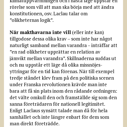
klimatuppvärmningen och i nästa läge uppstår en
rörelse som vill att man ska börja med att ändra
konstitutionen, osv. Laclau talar om
”olikheternas logik”.
När makthavarna inte vill
(eller inte kan)
tillgodose dessa olika krav – som inte har något
naturligt samband mellan varandra – inträffar att
”en rad olikheter upprättar en relation av
jämvikt mellan varandra”. Skillnaderna suddas ut
och nu uppstår ett läge då olika missnöjes­
yttringar för en tid kan förenas. När till exempel
tredje ståndet klev fram på den politiska scenen
under Franska revolutionen krävde man inte
bara att få sin plats inom den rådande ordningen:
det välte omkull den och framställde sig som den
sanna företrädaren för nationell legitimitet.
Enligt Laclaus synsätt talade man då för hela
samhället och inte längre enbart för dem som
man direkt företrädde.