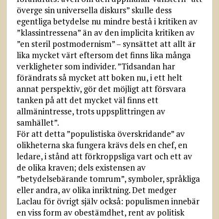
överge sin universella diskurs” skulle dess
egentliga betydelse nu mindre bestå i kritiken av
”klassintressena” än av den implicita kritiken av
”en steril postmodernism” – synsättet att allt är
lika mycket värt eftersom det finns lika många
verkligheter som individer. ”Tidsandan har
förändrats så mycket att boken nu, i ett helt
annat perspektiv, gör det möjligt att försvara
tanken på att det mycket väl finns ett
allmänintresse, trots uppsplittringen av
samhället”.
För att detta ”populistiska överskridande” av
olikheterna ska fungera krävs dels en chef, en
ledare, i stånd att förkroppsliga vart och ett av
de olika kraven; dels existensen av
”betydelsebärande tomrum”, symboler, språkliga
eller andra, av olika inriktning. Det medger
Laclau för övrigt själv också: populismen innebär
en viss form av obestämdhet, rent av politisk