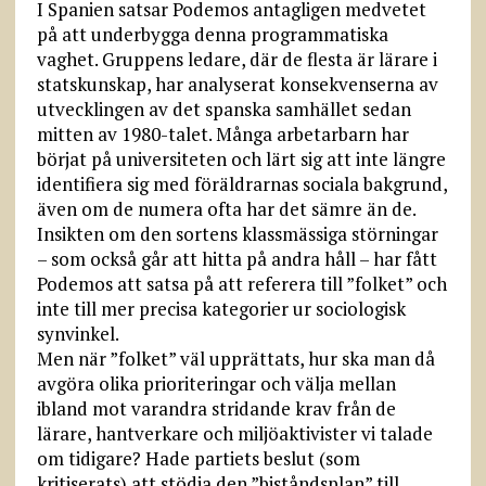
I Spanien satsar Podemos antagligen medvetet
på att underbygga denna programmatiska
vaghet. Gruppens ledare, där de flesta är lärare i
statskunskap, har analyserat konsekvenserna av
utvecklingen av det spanska samhället sedan
mitten av 1980-talet. Många arbetarbarn har
börjat på universiteten och lärt sig att inte längre
identifiera sig med föräldrarnas sociala bakgrund,
även om de numera ofta har det sämre än de.
Insikten om den sortens klassmässiga störningar
– som också går att hitta på andra håll – har fått
Podemos att satsa på att referera till ”folket” och
inte till mer precisa kategorier ur sociologisk
synvinkel.
Men när ”folket” väl upprättats, hur ska man då
avgöra olika prioriteringar och välja mellan
ibland mot varandra stridande krav från de
lärare, hantverkare och miljöaktivister vi talade
om tidigare? Hade partiets beslut (som
kritiserats) att stödja den ”biståndsplan” till