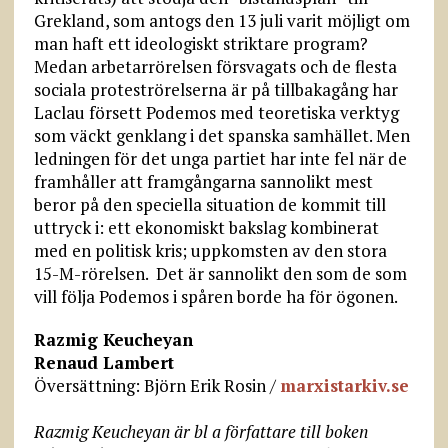
Grekland, som antogs den 13 juli varit möjligt om
man haft ett ideologiskt striktare program?
Medan arbetarrörelsen försvagats och de flesta
sociala proteströrelserna är på tillbakagång har
Laclau försett Podemos med teoretiska verktyg
som väckt genklang i det spanska samhället. Men
ledningen för det unga partiet har inte fel när de
framhåller att framgångarna sannolikt mest
beror på den speciella situation de kommit till
uttryck i: ett ekonomiskt bakslag kombinerat
med en politisk kris; uppkomsten av den stora
15-M-rörelsen. Det är sannolikt den som de som
vill följa Podemos i spåren borde ha för ögonen.
Razmig Keucheyan
Renaud Lambert
Översättning: Björn Erik Rosin /
marxistarkiv.se
Razmig Keucheyan är bl a författare till boken