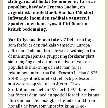
strängarna att ljuda? Genom en ny form av
populism, hävdade Ernesto Laclau, en
argentinsk intellektuell. Han har fått stort
inflytande inom den radikala vänstern i
Spanien, men hans synsätt förtjänar en
kritisk bedömning.
Varför lyckas de och inte vi?
Det är en fråga
som förföljer den radikala vänstern i Europa
alltsedan Podemos började växa. Ledningen för
denna unga spanska gruppering förklarar glatt
sin framgång med att man medvetet valt en
populistisk inriktning och att man följer
rekommendationerna från Ernesto Laclau (1935-
2014), argentinsk intellektuell och professor i
statsvetenskap vid universitetet i Essex i
Storbritannien mellan 1973 och 1997. Hans idéer
har försett dem med en speciell fördel: att kunna
föra samman den mångfacetterade karaktären
hos alla de krav, som uppstått kring 15-M-