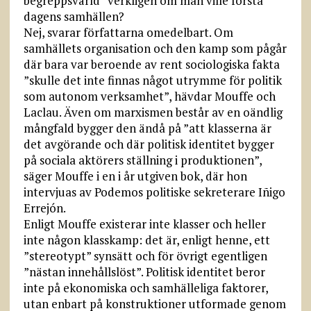
begreppsvärld” verkligen om man ville förstå
dagens samhällen?
Nej, svarar författarna omedelbart. Om
samhällets organisation och den kamp som pågår
där bara var beroende av rent sociologiska fakta
”skulle det inte finnas något utrymme för politik
som autonom verksamhet”, hävdar Mouffe och
Laclau. Även om marxismen består av en oändlig
mångfald bygger den ändå på ”att klasserna är
det avgörande och där politisk identitet bygger
på sociala aktörers ställning i produktionen”,
säger Mouffe i en i år utgiven bok, där hon
intervjuas av Podemos politiske sekreterare Iñigo
Errejón.
Enligt Mouffe existerar inte klasser och heller
inte någon klasskamp: det är, enligt henne, ett
”stereotypt” synsätt och för övrigt egentligen
”nästan innehållslöst”. Politisk identitet beror
inte på ekonomiska och samhälleliga faktorer,
utan enbart på konstruktioner utformade genom