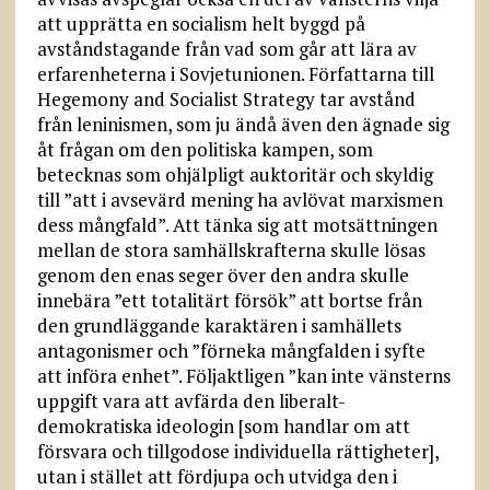
att upprätta en socialism helt byggd på
avståndstagande från vad som går att lära av
erfarenheterna i Sovjetunionen. Författarna till
Hegemony and Socialist Strategy tar avstånd
från leninismen, som ju ändå även den ägnade sig
åt frågan om den politiska kampen, som
betecknas som ohjälpligt auktoritär och skyldig
till ”att i avsevärd mening ha avlövat marxismen
dess mångfald”. Att tänka sig att motsättningen
mellan de stora samhällskrafterna skulle lösas
genom den enas seger över den andra skulle
innebära ”ett totalitärt försök” att bortse från
den grundläggande karaktären i samhällets
antagonismer och ”förneka mångfalden i syfte
att införa enhet”. Följaktligen ”kan inte vänsterns
uppgift vara att avfärda den liberalt-
demokratiska ideologin [som handlar om att
försvara och tillgodose individuella rättigheter],
utan i stället att fördjupa och utvidga den i