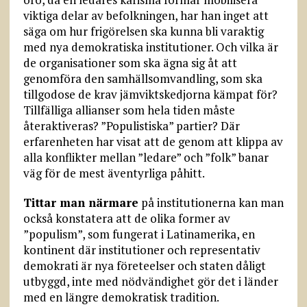
viktiga delar av befolkningen, har han inget att
säga om hur frigörelsen ska kunna bli varaktig
med nya demokratiska institutioner. Och vilka är
de organisationer som ska ägna sig åt att
genomföra den samhällsomvandling, som ska
tillgodose de krav jämviktskedjorna kämpat för?
Tillfälliga allianser som hela tiden måste
återaktiveras? ”Populistiska” partier? Där
erfarenheten har visat att de genom att klippa av
alla konflikter mellan ”ledare” och ”folk” banar
väg för de mest äventyrliga påhitt.
Tittar man närmare
på institutionerna kan man
också konstatera att de olika former av
”populism”, som fungerat i Latinamerika, en
kontinent där institutioner och representativ
demokrati är nya företeelser och staten dåligt
utbyggd, inte med nödvändighet gör det i länder
med en längre demokratisk tradition.