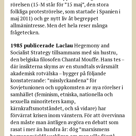
rörelsen (15-M står för ”15 maj”, den stora
folkliga proteströrelse, som startade i Spanien i
maj 2011) och ge nytt liv åt begreppet
allmänintresse. Men det hela reser många
frågetecken.
1985 publicerade Laclau
Hegemony and
Socialist Strategy tillsammans med sin hustru,
den belgiska filosofen Chantal Mouffe. Hans tes –
där insikterna skyms av en stundtals svårsmält
akademisk rotvälska – bygger på följande
konstaterande: ”misslyckandena” för
Sovjetunionen och uppkomsten av nya rörelser i
samhället (feminism, etniska, nationella och
sexuella minoriteters kamp,
kärnkraftsmotståndet, och så vidare) har
förvärrat krisen inom vänstern. För att övervinna
den måste man äntligen avgöra en debatt som
rasat i mer än hundra år: dög ”marxismens