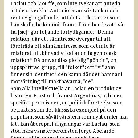
Laclau och Mouffe, som inte tvekar att antyda
att de utvecklat Antonio Gramscis tankar och
rent av gör gällande ”att det är slutsatser som
han skulle ha kommit fram till om han levat i vår
tid [sic]” gör följande förtydligande: ”Denna
relation, där ett särintresse övergår till att
företräda ett allmänintresse som det inte är
relaterat till, blir vad vi kallar en hegemonisk
relation.” Då omvandlas plötslig ”pöbeln”, en
uppsplittrad grupp, till ”folket”: ett ”vi” som
finner sin identitet i den kamp där det hamnar i
motsättning till makthavarna, ”de”.
Som alla intellektuella är Laclau en produkt av
historien. Först och främst Argentinas, och mer
specifikt peronismen, en politisk företeelse som
betraktas som det klassiska exemplet på den
populism, som såväl vänstern som nyliberaler lika
lätt kan åberopa. I unga dagar var Laclau, som
stod nära vänsterperonisten Jorge Abelardo
Ramos, aktiv inom den nationalistiska