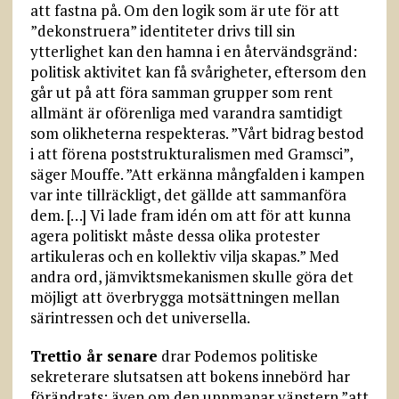
att fastna på. Om den logik som är ute för att
”dekonstruera” identiteter drivs till sin
ytterlighet kan den hamna i en återvändsgränd:
politisk aktivitet kan få svårigheter, eftersom den
går ut på att föra samman grupper som rent
allmänt är oförenliga med varandra samtidigt
som olikheterna respekteras. ”Vårt bidrag bestod
i att förena poststrukturalismen med Gramsci”,
säger Mouffe. ”Att erkänna mångfalden i kampen
var inte tillräckligt, det gällde att sammanföra
dem. […] Vi lade fram idén om att för att kunna
agera politiskt måste dessa olika protester
artikuleras och en kollektiv vilja skapas.” Med
andra ord, jämviktsmekanismen skulle göra det
möjligt att överbrygga motsättningen mellan
särintressen och det universella.
Trettio år senare
drar Podemos politiske
sekreterare slutsatsen att bokens innebörd har
förändrats: även om den uppmanar vänstern ”att