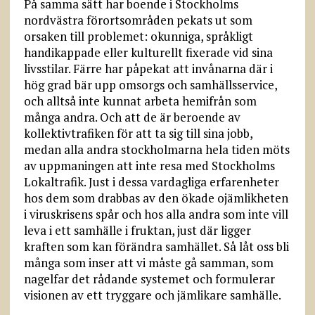
På samma sätt har boende i Stockholms
nordvästra förortsområden pekats ut som
orsaken till problemet: okunniga, språkligt
handikappade eller kulturellt fixerade vid sina
livsstilar. Färre har påpekat att invånarna där i
hög grad bär upp omsorgs och samhällsservice,
och alltså inte kunnat arbeta hemifrån som
många andra. Och att de är beroende av
kollektivtrafiken för att ta sig till sina jobb,
medan alla andra stockholmarna hela tiden möts
av uppmaningen att inte resa med Stockholms
Lokaltrafik. Just i dessa vardagliga erfarenheter
hos dem som drabbas av den ökade ojämlikheten
i viruskrisens spår och hos alla andra som inte vill
leva i ett samhälle i fruktan, just där ligger
kraften som kan förändra samhället. Så låt oss bli
många som inser att vi måste gå samman, som
nagelfar det rådande systemet och formulerar
visionen av ett tryggare och jämlikare samhälle.