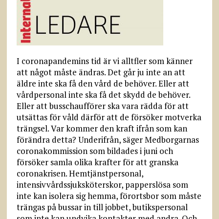
I coronapandemins tid är vi alltfler som känner
att något måste ändras. Det går ju inte an att
äldre inte ska få den vård de behöver. Eller att
vårdpersonal inte ska få det skydd de behöver.
Eller att busschaufförer ska vara rädda för att
utsättas för våld därför att de försöker motverka
trängsel. Var kommer den kraft ifrån som kan
förändra detta? Underifrån, säger Medborgarnas
coronakommission som bildades i juni och
försöker samla olika krafter för att granska
coronakrisen. Hemtjänstpersonal,
intensivvårdssjuksköterskor, papperslösa som
inte kan isolera sig hemma, förortsbor som måste
trängas på bussar in till jobbet, butikspersonal
som inte kan undvika kontakter med andra. Och