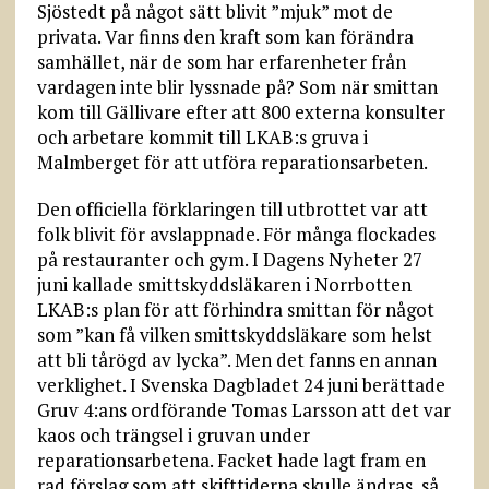
Sjöstedt på något sätt blivit ”mjuk” mot de
privata. Var finns den kraft som kan förändra
samhället, när de som har erfarenheter från
vardagen inte blir lyssnade på? Som när smittan
kom till Gällivare efter att 800 externa konsulter
och arbetare kommit till LKAB:s gruva i
Malmberget för att utföra reparationsarbeten.
Den officiella förklaringen till utbrottet var att
folk blivit för avslappnade. För många flockades
på restauranter och gym. I Dagens Nyheter 27
juni kallade smittskyddsläkaren i Norrbotten
LKAB:s plan för att förhindra smittan för något
som ”kan få vilken smittskyddsläkare som helst
att bli tårögd av lycka”. Men det fanns en annan
verklighet. I Svenska Dagbladet 24 juni berättade
Gruv 4:ans ordförande Tomas Larsson att det var
kaos och trängsel i gruvan under
reparationsarbetena. Facket hade lagt fram en
rad förslag som att skifttiderna skulle ändras, så