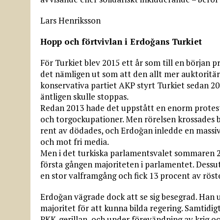
Lars Henriksson
Hopp och förtvivlan i Erdoğans Turkiet
För Turkiet blev 2015 ett år som till en början 
det nämligen ut som att den allt mer auktorit
konservativa partiet AKP styrt Turkiet sedan 2
äntligen skulle stoppas.
Redan 2013 hade det uppstått en enorm protes
och torgockupationer. Men rörelsen krossades br
rent av dödades, och Erdoğan inledde en massiv
och mot fri media.
Men i det turkiska parlamentsvalet sommaren 2
första gången majoriteten i parlamentet. Dess
en stor valframgång och fick 13 procent av röst
Erdoğan vägrade dock att se sig besegrad. Han ut
majoritet för att kunna bilda regering. Samtidi
PKK-gerillan, och under förevändning av krig och