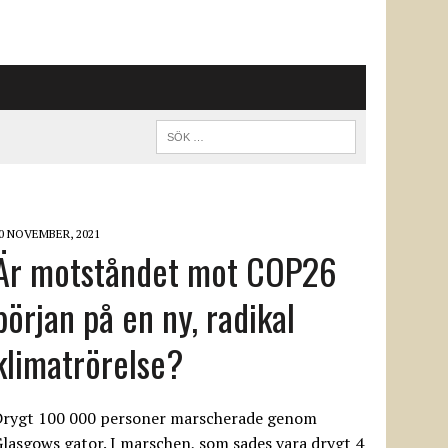
0 NOVEMBER, 2021
Är motståndet mot COP26
början på en ny, radikal
klimatrörelse?
Drygt 100 000 personer marscherade genom
lasgows gator. I marschen, som sades vara drygt 4