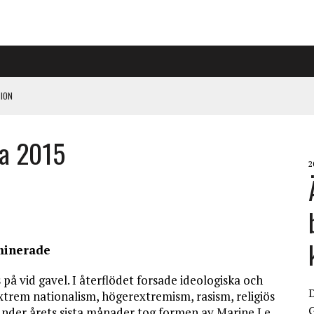
ION
ka 2015
PÅ RIGGAD S-KONGRESS
2
 KLIMATARBETE REJÄLT”
minerade
s på vid gavel. I återflödet forsade ideologiska och
extrem nationalism, högerextremism, rasism, religiös
G
under årets sista månader tog formen av Marine Le