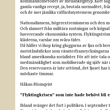
kommandometoder av mellankrigstyp. Kort sagt 
gamla vanliga recept, ja, brutala normalitet, fr
och de mer jämlika välfärdssystemens genombr
Nationalismens, högerextremismens och den mod
Och slamret från militära rustningar och krigsalli
havererande ekonomiska system. Flyktingströ
kläderna, varslar om svåra tider.
Då håller vi ihop kring gluggarna av ljus och ber
motståndsfickor som vänsterframryckningarna i
bland amerikanska socialister. För att inte tala
medmänsklighet som mobiliserade sig själv när 
Den reservoaren är inte uttömd, det ljuset har i
mörkaste timmar.
Håkan Blomqvist
”Flyktingkrisen” som inte hade behövt bli e
Ibland svänger det fort i politiken. I september