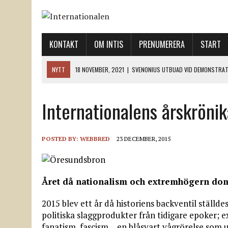
KONTAKT
OM INTIS
PRENUMERERA
START
NYTT
18 NOVEMBER, 2021
|
SVENONIUS UTBUAD VID DEMONSTRAT
18 NOVEMBER, 2021
|
LO-LEDNINGEN GER UPP ETT LANDMÄRKE
Internationalens årskröni
12 NOVEMBER, 2021
|
ETT STEG TILL VÄNSTER OCH TVÅ TILL HÖGER 
12 NOVEMBER, 2021
|
NÄR DE DÖDA TAR SIG RÖST
12 NOVEMBER, 2021
|
”SVENSKA FACKFÖRBUND BEHÖVER SKÄRPA SITT
POSTED BY:
WEBBRED
23 DECEMBER, 2015
Året då nationalism och extremhögern do
2015 blev ett år då historiens backventil ställde
politiska slaggprodukter från tidigare epoker; 
fanatism, fascism… en blåsvart vågrörelse som 