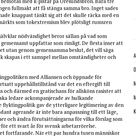
le bemötas med k-pistar på Öresundsbron. Bara tre
gen fullmakt att få stänga samma bro. Inget sades
ade knappast tänkt sig att det skulle räcka med en
nmärkts som tokextremism blev plötsligt rumsren
r självklar nödvändighet beror sällan på vad som
i gemensamt uppfattar som rimligt. De flesta inser att
llet utan genom gemensamma beslut, det vill säga
A
itik skapas i ett samspel mellan omständigheter och
D
tingpolitiken med Alliansen och öppnade för
M
satt uppehållstillstånd var det en eftergift till
 och därmed en gratischans för allsköns rasister att
M
iska ledare ackompanjerade av hulkande
flyktingpolitik gav de ytterligare legitimering av den
K
ådant agerande är inte bara anpassning till ett läge,
oner och ändra förutsättningarna för vilka förslag som
för ett svart år för svensk arbetarrörelse.
 det fortfarande. När ett par hundra tusen människor