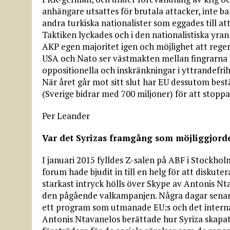
anhängare utsattes för brutala attacker, inte bar
andra turkiska nationalister som eggades till a
Taktiken lyckades och i den nationalistiska yra
AKP egen majoritet igen och möjlighet att regera
USA och Nato ser västmakten mellan fingrarna 
oppositionella och inskränkningar i yttrandefri
När året går mot sitt slut har EU dessutom best
(Sverige bidrar med 700 miljoner) för att stoppa f
Per Leander
Var det Syrizas framgång som möjliggjorde
I januari 2015 fylldes Z-salen på ABF i Stockhol
forum hade bjudit in till en helg för att diskut
starkast intryck hölls över Skype av Antonis Nta
den pågående valkampanjen. Några dagar senare 
ett program som utmanade EU:s och det internat
Antonis Ntavanelos berättade hur Syriza skapats