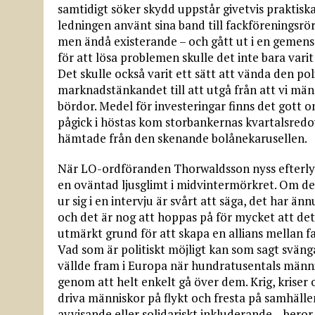
samtidigt söker skydd uppstår givetvis praktis
ledningen använt sina band till fackföreningsrör
men ändå existerande – och gått ut i en gemens
för att lösa problemen skulle det inte bara varit
Det skulle också varit ett sätt att vända den po
marknadstänkandet till att utgå från att vi männ
bördor. Medel för investeringar finns det got
pågick i höstas kom storbankernas kvartalsredov
hämtade från den skenande bolånekarusellen.
När LO-ordföranden Thorwaldsson nyss efterly
en oväntad ljusglimt i midvintermörkret. Om de
ur sig i en intervju är svårt att säga, det har ä
och det är nog att hoppas på för mycket att det
utmärkt grund för att skapa en allians mellan fac
Vad som är politiskt möjligt kan som sagt svän
vällde fram i Europa när hundratusentals män
genom att helt enkelt gå över dem. Krig, kriser
driva människor på flykt och fresta på samhälle
avvisande eller solidariskt inkluderande – beror 