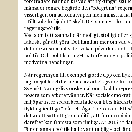
företrädare när hon krävde att flyktingar skul
månader senare begärde den ”rödgröna” regerin
visserligen om automatvapen men ministrarna h
”Tillträde förbjudet”-skylt. Det som nyss brän
regeringspolitik.
Vad som i ett samhälle är möjligt, stolligt elle
faktiskt går att göra. Det handlar mer om vad v
det inte är som individer vi kan påverka samhä
politik. Och politik är inget naturfenomen, pol
medvetna handlingar.
När regeringen till exempel gjorde upp om flyk
låglönejobb och beroende av arbetsgivare för fort
Svenskt Näringslivs önskemål om ökad lönepress
posera som arbetarvänner. När socialdemokrat
miljöpartister sedan beslutade om EU:s hårdaste 
flyktingfientliga ”måttet rågat”-retoriken. Ett s
det är ett sätt att göra politik, att forma opini
därefter kan framstå som rimliga. Är 2015 är där
För en annan politik hade varit möjlig – och är