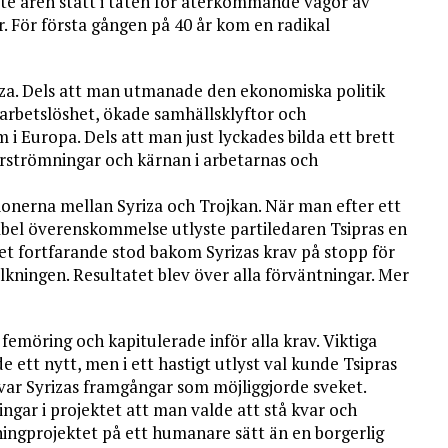
ste åren stått i täten för återkommande vågor av
. För första gången på 40 år kom en radikal
iza. Dels att man utmanade den ekonomiska politik
sarbetslöshet, ökade samhällsklyftor och
 i Europa. Dels att man just lyckades bilda ett brett
erströmningar och kärnan i arbetarnas och
ionerna mellan Syriza och Trojkan. När man efter ett
abel överenskommelse utlyste partiledaren Tsipras en
ket fortfarande stod bakom Syrizas krav på stopp för
kningen. Resultatet blev över alla förväntningar. Mer
femöring och kapitulerade inför alla krav. Viktiga
 ett nytt, men i ett hastigt utlyst val kunde Tsipras
ar Syrizas framgångar som möjliggjorde sveket.
gar i projektet att man valde att stå kvar och
ingprojektet på ett humanare sätt än en borgerlig