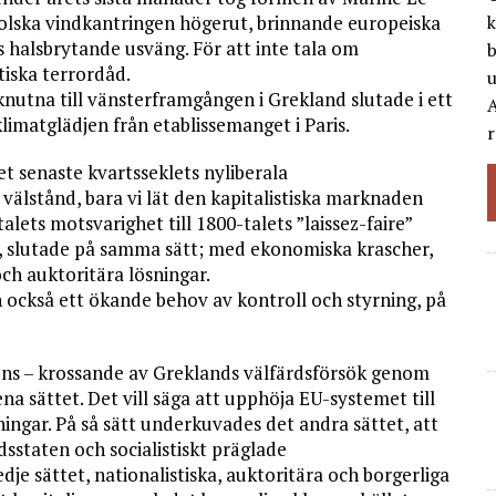
lska vindkantringen högerut, brinnande europeiska
k
s halsbrytande usväng. För att inte tala om
b
tiska terrordåd.
nutna till vänsterframgången i Grekland slutade i ett
A
limatglädjen från etablissemanget i Paris.
r
et senaste kvartsseklets nyliberala
 välstånd, bara vi lät den kapitalistiska marknaden
alets motsvarighet till 1800-talets ”laissez-faire”
yra, slutade på samma sätt; med ekonomiska krascher,
ch auktoritära lösningar.
 också ett ökande behov av kontroll och styrning, på
sens – krossande av Greklands välfärdsförsök genom
ena sättet. Det vill säga att upphöja EU-systemet till
ingar. På så sätt underkuvades det andra sättet, att
staten och socialistiskt präglade
dje sättet, nationalistiska, auktoritära och borgerliga