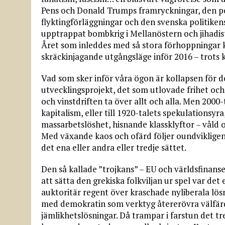
Pens och Donald Trumps framryckningar, den po
flyktingförläggningar och den svenska politiken
upptrappat bombkrig i Mellanöstern och jihadis
Året som inleddes med så stora förhoppningar k
skräckinjagande utgångsläge inför 2016 – trots k
Vad som sker inför våra ögon är kollapsen för d
utvecklingsprojekt, det som utlovade frihet och
och vinstdriften ta över allt och alla. Men 2000-t
kapitalism, eller till 1920-talets spekulations
massarbetslöshet, hisnande klassklyftor – våld o
Med växande kaos och ofärd följer oundvikligen
det ena eller andra eller tredje sättet.
Den så kallade ”trojkans” – EU och världsfinan
att sätta den grekiska folkviljan ur spel var det 
auktoritär regent över kraschade nyliberala lösn
med demokratin som verktyg återerövra välfärds
jämlikhetslösningar. Då trampar i farstun det tre