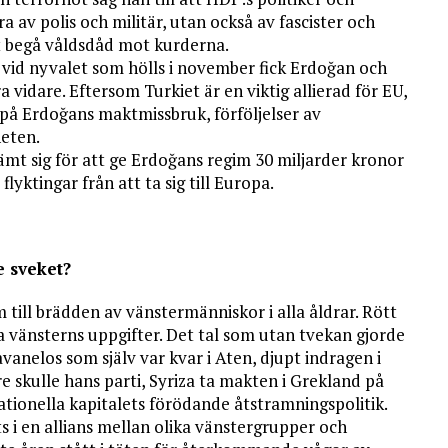
a av polis och militär, utan också av fascister och
tt begå våldsdåd mot kurderna.
n vid nyvalet som hölls i november fick Erdoğan och
 vidare. Eftersom Turkiet är en viktig allierad för EU,
på Erdoğans maktmissbruk, förföljelser av
heten.
ämt sig för att ge Erdoğans regim 30 miljarder kronor
lyktingar från att ta sig till Europa.
 sveket?
m till brädden av vänstermänniskor i alla åldrar. Rött
era vänsterns uppgifter. Det tal som utan tvekan gjorde
vanelos som själv var kvar i Aten, djupt indragen i
skulle hans parti, Syriza ta makten i Grekland på
ionella kapitalets förödande åtstramningspolitik.
 i en allians mellan olika vänstergrupper och