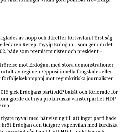
präglades av hopp och därefter förtvivlan. Först såg
äre ledaren Recep Tayyip Erdoğan – som genom det
002, både som premiärminister och president –
trörelse mot Erdoğan, med stora demonstrationer
utalt av regimen. Oppositionella fängslades eller
 förföljelsekampanj mot regimkritiska journalister
015 gick Erdoğans parti AKP bakåt och förlorade för
utom gjorde det nya prokurdiska vänsterpartiet HDP
erna.
lyste nyval med hänvisning till att inget parti hade
gt bröt Erdoğan den tidigare vapenvilan med kurdiska
 terrorhot såg han till att HDP:s politiker och