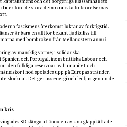
kapitalismens och det borgerliga klassamhällets
ån tider före de stora demokratiska folkrörelsernas
ott.
erna fascismens återkomst luktar av förkrigstid.
anser är bara en alltför bekant ljudkuliss till
mmarna med bombröken från Mellanöstern ännu i
öring av mänsklig värme; i solidariska
 Spanien och Portugal, inom brittiska Labour och
 om i den folkliga reservoar av humanitet och
människor i nöd spolades upp på Europas stränder.
nte slocknat. Det ger oss energi och ledljus genom de
n kris
 tvingades SD slänga ut ännu en av sina glappkäftade