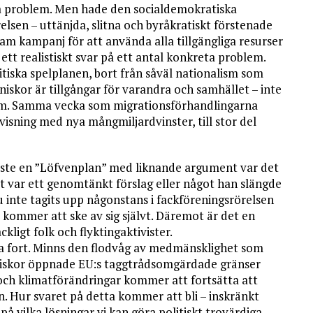
ka problem. Men hade den socialdemokratiska
elsen – uttänjda, slitna och byråkratiskt förstenade
am kampanj för att använda alla tillgängliga resurser
 ett realistiskt svar på ett antal konkreta problem.
litiska spelplanen, bort från såväl nationalism som
iskor är tillgångar för varandra och samhället – inte
t om. Samma vecka som migrationsförhandlingarna
isning med nya mångmiljardvinster, till stor del
ste en ”Löfvenplan” med liknande argument var det
t var ett genomtänkt förslag eller något han slängde
nnu inte tagits upp någonstans i fackföreningsrörelsen
 kommer att ske av sig självt. Däremot är det en
kligt folk och flyktingaktivister.
ga fort. Minns den flodvåg av medmänsklighet som
niskor öppnade EU:s taggtrådsomgärdade gränser
 och klimatförändringar kommer att fortsätta att
n. Hur svaret på detta kommer att bli – inskränkt
på vilka lösningar vi kan göra politiskt trovärdiga.