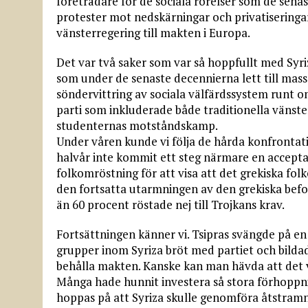
företrädare för de sociala rörelser som de sena
protester mot nedskärningar och privatiseringar
vänsterregering till makten i Europa.
Det var två saker som var så hoppfullt med Syr
som under de senaste decennierna lett till mas
söndervittring av sociala välfärdssystem runt om
parti som inkluderade både traditionella vänst
studenternas motståndskamp.
Under våren kunde vi följa de hårda konfrontat
halvår inte kommit ett steg närmare en accept
folkomröstning för att visa att det grekiska fol
den fortsatta utarmningen av den grekiska befol
än 60 procent röstade nej till Trojkans krav.
Fortsättningen känner vi. Tsipras svängde på en 
grupper inom Syriza bröt med partiet och bildade
behålla makten. Kanske kan man hävda att det v
Många hade hunnit investera så stora förhoppnin
hoppas på att Syriza skulle genomföra åtstramn