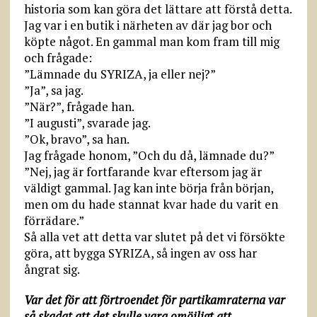
historia som kan göra det lättare att förstå detta.
Jag var i en butik i närheten av där jag bor och
köpte något. En gammal man kom fram till mig
och frågade:
”Lämnade du SYRIZA, ja eller nej?”
”Ja”, sa jag.
”När?”, frågade han.
”I augusti”, svarade jag.
”Ok, bravo”, sa han.
Jag frågade honom, ”Och du då, lämnade du?”
”Nej, jag är fortfarande kvar eftersom jag är
väldigt gammal. Jag kan inte börja från början,
men om du hade stannat kvar hade du varit en
förrädare.”
Så alla vet att detta var slutet på det vi försökte
göra, att bygga SYRIZA, så ingen av oss har
ångrat sig.
Var det för att förtroendet för partikamraterna var
så skadat att det skulle vara omöjligt att