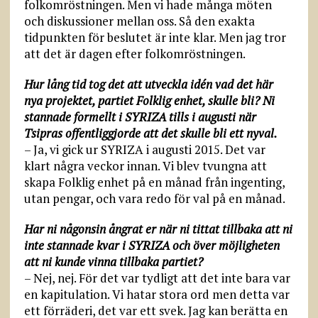
folkomröstningen. Men vi hade många möten
och diskussioner mellan oss. Så den exakta
tidpunkten för beslutet är inte klar. Men jag tror
att det är dagen efter folkomröstningen.
Hur lång tid tog det att utveckla idén vad det här
nya projektet, partiet Folklig enhet, skulle bli? Ni
stannade formellt i SYRIZA tills i augusti när
Tsipras offentliggjorde att det skulle bli ett nyval.
– Ja, vi gick ur SYRIZA i augusti 2015. Det var
klart några veckor innan. Vi blev tvungna att
skapa Folklig enhet på en månad från ingenting,
utan pengar, och vara redo för val på en månad.
Har ni någonsin ångrat er när ni tittat tillbaka att ni
inte stannade kvar i SYRIZA och över möjligheten
att ni kunde vinna tillbaka partiet?
– Nej, nej. För det var tydligt att det inte bara var
en kapitulation. Vi hatar stora ord men detta var
ett förräderi, det var ett svek. Jag kan berätta en