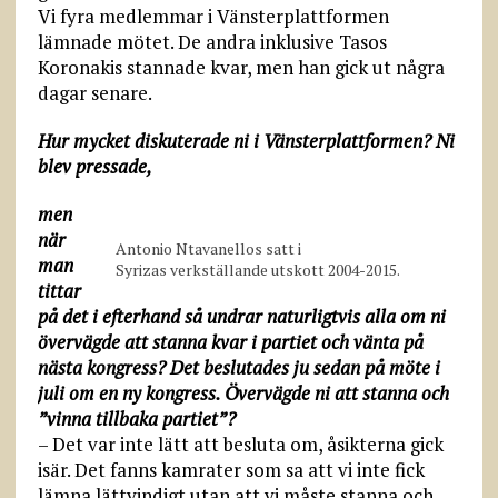
Vi fyra medlemmar i Vänsterplattformen
lämnade mötet. De andra inklusive Tasos
Koronakis stannade kvar, men han gick ut några
dagar senare.
Hur mycket diskuterade ni i Vänsterplattformen? Ni
blev pressade,
men
när
Antonio Ntavanellos satt i
man
Syrizas verkställande utskott 2004-2015.
tittar
på det i efterhand så undrar naturligtvis alla om ni
övervägde att stanna kvar i partiet och vänta på
nästa kongress? Det beslutades ju sedan på möte i
juli om en ny kongress. Övervägde ni att stanna och
”vinna tillbaka partiet”?
– Det var inte lätt att besluta om, åsikterna gick
isär. Det fanns kamrater som sa att vi inte fick
lämna lättvindigt utan att vi måste stanna och