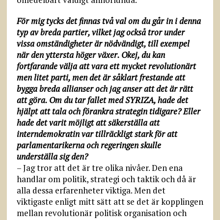
För mig tycks det finnas två val om du går in i denna
typ av breda partier, vilket jag också tror under
vissa omständigheter är nödvändigt, till exempel
när den yttersta höger växer. Okej, du kan
fortfarande välja att vara ett mycket revolutionärt
men litet parti, men det är såklart frestande att
bygga breda allianser och jag anser att det är rätt
att göra. Om du tar fallet med SYRIZA, hade det
hjälpt att tala och förankra strategin tidigare? Eller
hade det varit möjligt att säkerställa att
interndemokratin var tillräckligt stark för att
parlamentarikerna och regeringen skulle
underställa sig den?
– Jag tror att det är tre olika nivåer. Den ena
handlar om politik, strategi och taktik och då är
alla dessa erfarenheter viktiga. Men det
viktigaste enligt mitt sätt att se det är kopplingen
mellan revolutionär politisk organisation och