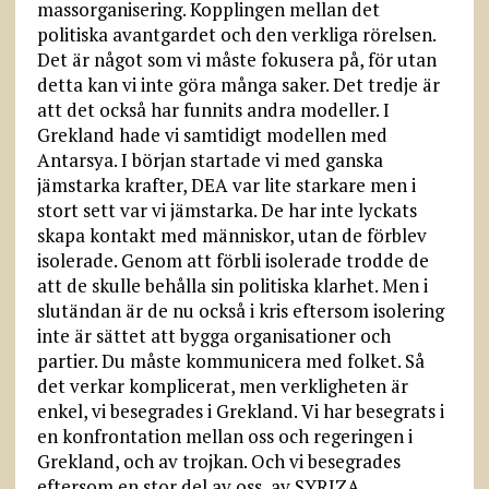
massorganisering. Kopplingen mellan det
politiska avantgardet och den verkliga rörelsen.
Det är något som vi måste fokusera på, för utan
detta kan vi inte göra många saker. Det tredje är
att det också har funnits andra modeller. I
Grekland hade vi samtidigt modellen med
Antarsya. I början startade vi med ganska
jämstarka krafter, DEA var lite starkare men i
stort sett var vi jämstarka. De har inte lyckats
skapa kontakt med människor, utan de förblev
isolerade. Genom att förbli isolerade trodde de
att de skulle behålla sin politiska klarhet. Men i
slutändan är de nu också i kris eftersom isolering
inte är sättet att bygga organisationer och
partier. Du måste kommunicera med folket. Så
det verkar komplicerat, men verkligheten är
enkel, vi besegrades i Grekland. Vi har besegrats i
en konfrontation mellan oss och regeringen i
Grekland, och av trojkan. Och vi besegrades
eftersom en stor del av oss, av SYRIZA,