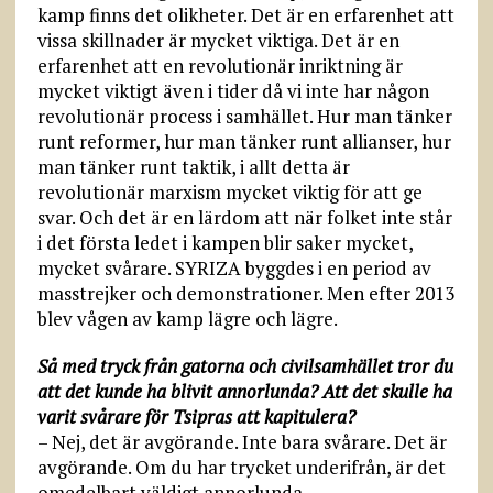
kamp finns det olikheter. Det är en erfarenhet att
vissa skillnader är mycket viktiga. Det är en
erfarenhet att en revolutionär inriktning är
mycket viktigt även i tider då vi inte har någon
revolutionär process i samhället. Hur man tänker
runt reformer, hur man tänker runt allianser, hur
man tänker runt taktik, i allt detta är
revolutionär marxism mycket viktig för att ge
svar. Och det är en lärdom att när folket inte står
i det första ledet i kampen blir saker mycket,
mycket svårare. SYRIZA byggdes i en period av
masstrejker och demonstrationer. Men efter 2013
blev vågen av kamp lägre och lägre.
Så med tryck från gatorna och civilsamhället tror du
att det kunde ha blivit annorlunda? Att det skulle ha
varit svårare för Tsipras att kapitulera?
– Nej, det är avgörande. Inte bara svårare. Det är
avgörande. Om du har trycket underifrån, är det
omedelbart väldigt annorlunda.