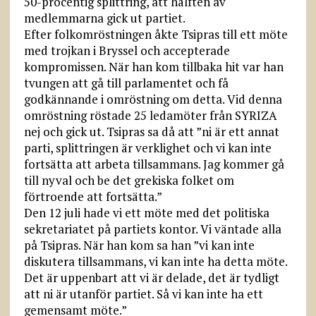
50-procentig splittring, att hälften av
medlemmarna gick ut partiet.
Efter folkomröstningen åkte Tsipras till ett möte
med trojkan i Bryssel och accepterade
kompromissen. När han kom tillbaka hit var han
tvungen att gå till parlamentet och få
godkännande i omröstning om detta. Vid denna
omröstning röstade 25 ledamöter från SYRIZA
nej och gick ut. Tsipras sa då att ”ni är ett annat
parti, splittringen är verklighet och vi kan inte
fortsätta att arbeta tillsammans. Jag kommer gå
till nyval och be det grekiska folket om
förtroende att fortsätta.”
Den 12 juli hade vi ett möte med det politiska
sekretariatet på partiets kontor. Vi väntade alla
på Tsipras. När han kom sa han ”vi kan inte
diskutera tillsammans, vi kan inte ha detta möte.
Det är uppenbart att vi är delade, det är tydligt
att ni är utanför partiet. Så vi kan inte ha ett
gemensamt möte.”