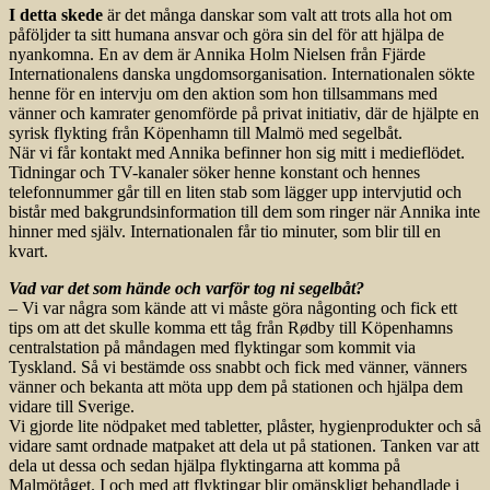
I detta skede
är det många danskar som valt att trots alla hot om
påföljder ta sitt humana ansvar och göra sin del för att hjälpa de
nyankomna. En av dem är Annika Holm Nielsen från Fjärde
Internationalens danska ungdomsorganisation. Internationalen sökte
henne för en intervju om den aktion som hon tillsammans med
vänner och kamrater genomförde på privat initiativ, där de hjälpte en
syrisk flykting från Köpenhamn till Malmö med segelbåt.
När vi får kontakt med Annika befinner hon sig mitt i medieflödet.
Tidningar och TV-kanaler söker henne konstant och hennes
telefonnummer går till en liten stab som lägger upp intervjutid och
bistår med bakgrundsinformation till dem som ringer när Annika inte
hinner med själv. Internationalen får tio minuter, som blir till en
kvart.
Vad var det som hände och varför tog ni segelbåt?
– Vi var några som kände att vi måste göra någonting och fick ett
tips om att det skulle komma ett tåg från Rødby till Köpenhamns
centralstation på måndagen med flyktingar som kommit via
Tyskland. Så vi bestämde oss snabbt och fick med vänner, vänners
vänner och bekanta att möta upp dem på stationen och hjälpa dem
vidare till Sverige.
Vi gjorde lite nödpaket med tabletter, plåster, hygienprodukter och så
vidare samt ordnade matpaket att dela ut på stationen. Tanken var att
dela ut dessa och sedan hjälpa flyktingarna att komma på
Malmötåget. I och med att flyktingar blir omänskligt behandlade i