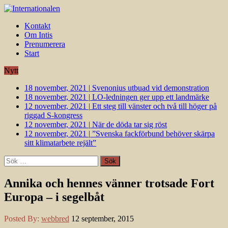
Kontakt
Om Intis
Prenumerera
Start
Nytt
18 november, 2021
|
Svenonius utbuad vid demonstration
18 november, 2021
|
LO-ledningen ger upp ett landmärke
12 november, 2021
|
Ett steg till vänster och två till höger på
riggad S-kongress
12 november, 2021
|
När de döda tar sig röst
12 november, 2021
|
”Svenska fackförbund behöver skärpa
sitt klimatarbete rejält”
Sök
efter:
Annika och hennes vänner trotsade Fort
Europa – i segelbåt
Posted By:
webbred
12 september, 2015