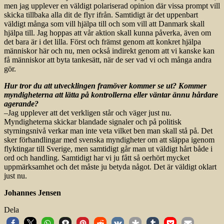
men jag upplever en väldigt polariserad opinion där vissa prompt vill
skicka tillbaka alla dit de flyr ifrån. Samtidigt är det uppenbart
väldigt många som vill hjälpa till och som vill att Danmark skall
hjälpa till. Jag hoppas att vår aktion skall kunna påverka, även om
det bara är i det lilla. Först och främst genom att konkret hjälpa
människor här och nu, men också indirekt genom att vi kanske kan
få människor att byta tankesätt, när de ser vad vi och många andra
gör.
Hur tror du att utvecklingen framöver kommer se ut? Kommer
myndigheterna att lätta på kontrollerna eller väntar ännu hårdare
agerande?
–Jag upplever att det verkligen står och väger just nu.
Myndigheterna skickar blandade signaler och på politisk
styrningsnivå verkar man inte veta vilket ben man skall stå på. Det
sker förhandlingar med svenska myndigheter om att släppa igenom
flyktingar till Sverige, men samtidigt går man ut väldigt hårt både i
ord och handling. Samtidigt har vi ju fått så oerhört mycket
uppmärksamhet och det måste ju betyda något. Det är väldigt oklart
just nu.
Johannes Jensen
Dela