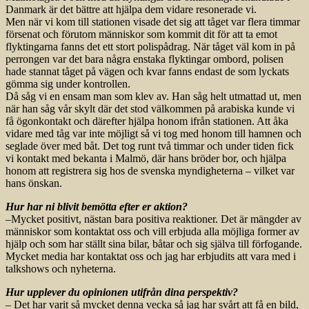
Danmark är det bättre att hjälpa dem vidare resonerade vi.
Men när vi kom till stationen visade det sig att tåget var flera timmar
försenat och förutom människor som kommit dit för att ta emot
flyktingarna fanns det ett stort polispådrag. När tåget väl kom in på
perrongen var det bara några enstaka flyktingar ombord, polisen
hade stannat tåget på vägen och kvar fanns endast de som lyckats
gömma sig under kontrollen.
Då såg vi en ensam man som klev av. Han såg helt utmattad ut, men
när han såg vår skylt där det stod välkommen på arabiska kunde vi
få ögonkontakt och därefter hjälpa honom ifrån stationen. Att åka
vidare med tåg var inte möjligt så vi tog med honom till hamnen och
seglade över med båt. Det tog runt två timmar och under tiden fick
vi kontakt med bekanta i Malmö, där hans bröder bor, och hjälpa
honom att registrera sig hos de svenska myndigheterna – vilket var
hans önskan.
Hur har ni blivit bemötta efter er aktion?
–Mycket positivt, nästan bara positiva reaktioner. Det är mängder av
människor som kontaktat oss och vill erbjuda alla möjliga former av
hjälp och som har ställt sina bilar, båtar och sig själva till förfogande.
Mycket media har kontaktat oss och jag har erbjudits att vara med i
talkshows och nyheterna.
Hur upplever du opinionen utifrån dina perspektiv?
– Det har varit så mycket denna vecka så jag har svårt att få en bild,