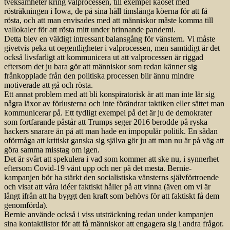
tveksamheter kring valprocessen, till exempel kaoset med
rösträkningen i Iowa, de på sina håll timslånga köerna för att få
rösta, och att man envisades med att människor måste komma till
vallokaler för att rösta mitt under brinnande pandemi.
Detta blev en väldigt intressant balansgång för vänstern. Vi måste
givetvis peka ut oegentligheter i valprocessen, men samtidigt är det
också livsfarligt att kommunicera ut att valprocessen är riggad
eftersom det ju bara gör att människor som redan känner sig
frånkopplade från den politiska processen blir ännu mindre
motiverade att gå och rösta.
Ett annat problem med att bli konspiratorisk är att man inte lär sig
några läxor av förlusterna och inte förändrar taktiken eller sättet man
kommunicerar på. Ett tydligt exempel på det är ju de demokrater
som fortfarande påstår att Trumps seger 2016 berodde på ryska
hackers snarare än på att man hade en impopulär politik. En sådan
oförmåga att kritiskt ganska sig själva gör ju att man nu är på väg att
göra samma misstag om igen.
Det är svårt att spekulera i vad som kommer att ske nu, i synnerhet
eftersom Covid-19 vänt upp och ner på det mesta. Bernie-
kampanjen bör ha stärkt den socialistiska vänsterns självförtroende
och visat att våra idéer faktiskt håller på att vinna (även om vi är
långt ifrån att ha byggt den kraft som behövs för att faktiskt få dem
genomförda).
Bernie använde också i viss utsträckning redan under kampanjen
sina kontaktlistor för att få människor att engagera sig i andra frågor.