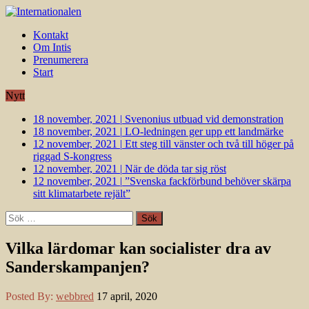
Kontakt
Om Intis
Prenumerera
Start
Nytt
18 november, 2021
|
Svenonius utbuad vid demonstration
18 november, 2021
|
LO-ledningen ger upp ett landmärke
12 november, 2021
|
Ett steg till vänster och två till höger på
riggad S-kongress
12 november, 2021
|
När de döda tar sig röst
12 november, 2021
|
”Svenska fackförbund behöver skärpa
sitt klimatarbete rejält”
Sök
efter:
Vilka lärdomar kan socialister dra av
Sanderskampanjen?
Posted By:
webbred
17 april, 2020