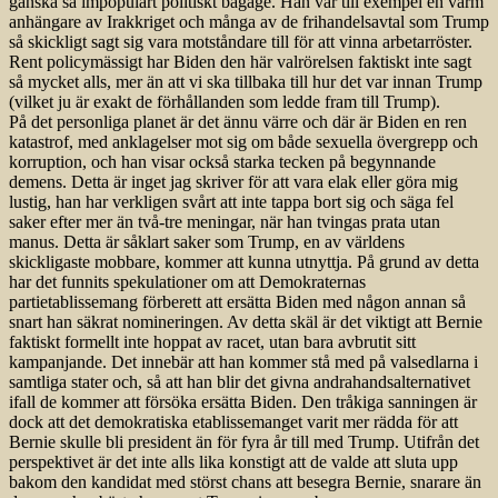
ganska så impopulärt politiskt bagage. Han var till exempel en varm
anhängare av Irakkriget och många av de frihandelsavtal som Trump
så skickligt sagt sig vara motståndare till för att vinna arbetarröster.
Rent policymässigt har Biden den här valrörelsen faktiskt inte sagt
så mycket alls, mer än att vi ska tillbaka till hur det var innan Trump
(vilket ju är exakt de förhållanden som ledde fram till Trump).
På det personliga planet är det ännu värre och där är Biden en ren
katastrof, med anklagelser mot sig om både sexuella övergrepp och
korruption, och han visar också starka tecken på begynnande
demens. Detta är inget jag skriver för att vara elak eller göra mig
lustig, han har verkligen svårt att inte tappa bort sig och säga fel
saker efter mer än två-tre meningar, när han tvingas prata utan
manus. Detta är såklart saker som Trump, en av världens
skickligaste mobbare, kommer att kunna utnyttja. På grund av detta
har det funnits spekulationer om att Demokraternas
partietablissemang förberett att ersätta Biden med någon annan så
snart han säkrat nomineringen. Av detta skäl är det viktigt att Bernie
faktiskt formellt inte hoppat av racet, utan bara avbrutit sitt
kampanjande. Det innebär att han kommer stå med på valsedlarna i
samtliga stater och, så att han blir det givna andrahandsalternativet
ifall de kommer att försöka ersätta Biden. Den tråkiga sanningen är
dock att det demokratiska etablissemanget varit mer rädda för att
Bernie skulle bli president än för fyra år till med Trump. Utifrån det
perspektivet är det inte alls lika konstigt att de valde att sluta upp
bakom den kandidat med störst chans att besegra Bernie, snarare än