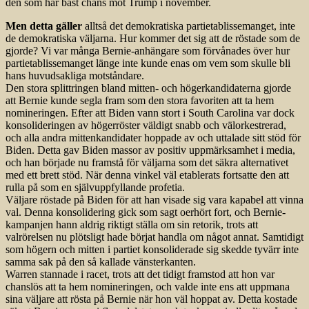
den som har bäst chans mot Trump i november.
Men detta gäller
alltså det demokratiska partietablissemanget, inte
de demokratiska väljarna. Hur kommer det sig att de röstade som de
gjorde? Vi var många Bernie-anhängare som förvånades över hur
partietablissemanget länge inte kunde enas om vem som skulle bli
hans huvudsakliga motståndare.
Den stora splittringen bland mitten- och högerkandidaterna gjorde
att Bernie kunde segla fram som den stora favoriten att ta hem
nomineringen. Efter att Biden vann stort i South Carolina var dock
konsolideringen av högerröster väldigt snabb och välorkestrerad,
och alla andra mittenkandidater hoppade av och uttalade sitt stöd för
Biden. Detta gav Biden massor av positiv uppmärksamhet i media,
och han började nu framstå för väljarna som det säkra alternativet
med ett brett stöd. När denna vinkel väl etablerats fortsatte den att
rulla på som en självuppfyllande profetia.
Väljare röstade på Biden för att han visade sig vara kapabel att vinna
val. Denna konsolidering gick som sagt oerhört fort, och Bernie-
kampanjen hann aldrig riktigt ställa om sin retorik, trots att
valrörelsen nu plötsligt hade börjat handla om något annat. Samtidigt
som högern och mitten i partiet konsoliderade sig skedde tyvärr inte
samma sak på den så kallade vänsterkanten.
Warren stannade i racet, trots att det tidigt framstod att hon var
chanslös att ta hem nomineringen, och valde inte ens att uppmana
sina väljare att rösta på Bernie när hon väl hoppat av. Detta kostade