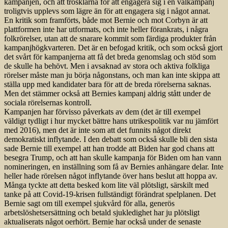
kampanjen, och att trösklarna för att engagera sig i en valkampanj
troligtvis upplevs som lägre än för att engagera sig i något annat.
En kritik som framförts, både mot Bernie och mot Corbyn är att
plattformen inte har utformats, och inte heller förankrats, i några
folkrörelser, utan att de snarare kommit som färdiga produkter från
kampanjhögkvarteren. Det är en befogad kritik, och som också gjort
det svårt för kampanjerna att få det breda genomslag och stöd som
de skulle ha behövt. Men i avsaknad av stora och aktiva folkliga
rörelser måste man ju börja någonstans, och man kan inte skippa att
ställa upp med kandidater bara för att de breda rörelserna saknas.
Men det stämmer också att Bernies kampanj aldrig stått under de
sociala rörelsernas kontroll.
Kampanjen har förvisso påverkats av dem (det är till exempel
väldigt tydligt i hur mycket bättre hans utrikespolitik var nu jämfört
med 2016), men det är inte som att det funnits något direkt
demokratiskt inflytande. I den debatt som också skulle bli den sista
sade Bernie till exempel att han trodde att Biden har god chans att
besegra Trump, och att han skulle kampanja för Biden om han vann
nomineringen, en inställning som få av Bernies anhängare delar. Inte
heller hade rörelsen något inflytande över hans beslut att hoppa av.
Många tyckte att detta besked kom lite väl plötsligt, särskilt med
tanke på att Covid-19-krisen fullständigt förändrat spelplanen. Det
Bernie sagt om till exempel sjukvård för alla, generös
arbetslöshetsersättning och betald sjukledighet har ju plötsligt
aktualiserats något oerhört. Bernie har också under de senaste