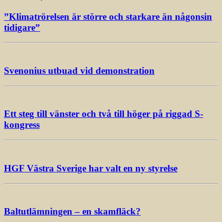
”Klimatrörelsen är större och starkare än någonsin
tidigare”
Svenonius utbuad vid demonstration
Ett steg till vänster och två till höger på riggad S-
kongress
HGF Västra Sverige har valt en ny styrelse
Baltutlämningen – en skamfläck?