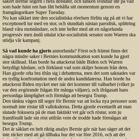
säkert Bernie segern i flera delstater, och tanken svindlar lite på vad
som hade hänt om han fått behålla sitt momentum genom en
framgångsrikare Super Tuesday.
Nu kan såklart inte den socialistiska rörelsen förlita sig på att vi har
exceptionell tur med en stor, och stundtals nästan parodisk, splittring
bland våra motståndare, och inte heller med att en någorlunda
progressiv men ändå uttalat icke-socialistisk senator som Warren ska
stödja vår kampanj.
Så vad kunde ha gjorts
annorlunda? Först och främst finns det
några mindre saker i Bernies kommunikation som kunde ha gjort
stor skillnad. Han borde ha attackerat både Biden och Warren
betydligt hårdare, och förklarat vad som skiljer honom från dem.
Han gjorde ofta bra ifrån sig i debatterna, men det som saknades var
en tydlig konfrontation med de andra kandidaterna. Han borde ha
attackerat Biden mycket mer när det kommer till valbarhet (vilket ju
var den avgörande frågan för många väljare), och ifrågasatt hans
personliga lämplighet och förmåga att besegra Trump.
Den tänkta vägen till seger för Bernie var att locka nya personer som
normalt inte röstar till vallokalerna. Detta gjorde eventuellt att man
slutade fokusera på de man faktiskt vet går och röstar, som ju
framförallt lade sin röst utifrån vem de trodde hade förmågan att
besegra Trump.
Det är såklart en helt riktig analys Bernie gör när han säger att det
inte räcker med att gå tillbaka hur det var före 2016, och att det