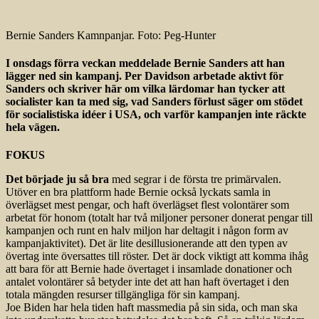
Bernie Sanders Kamnpanjar. Foto: Peg-Hunter
I onsdags förra veckan meddelade Bernie Sanders att han
lägger ned sin kampanj. Per Davidson arbetade aktivt för
Sanders och skriver här om vilka lärdomar han tycker att
socialister kan ta med sig, vad Sanders förlust säger om stödet
för socialistiska idéer i USA, och varför kampanjen inte räckte
hela vägen.
FOKUS
Det började ju så bra
med segrar i de första tre primärvalen.
Utöver en bra plattform hade Bernie också lyckats samla in
överlägset mest pengar, och haft överlägset flest volontärer som
arbetat för honom (totalt har två miljoner personer donerat pengar till
kampanjen och runt en halv miljon har deltagit i någon form av
kampanjaktivitet). Det är lite desillusionerande att den typen av
övertag inte översattes till röster. Det är dock viktigt att komma ihåg
att bara för att Bernie hade övertaget i insamlade donationer och
antalet volontärer så betyder inte det att han haft övertaget i den
totala mängden resurser tillgängliga för sin kampanj.
Joe Biden har hela tiden haft massmedia på sin sida, och man ska