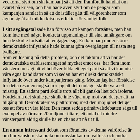
veckorna styrt om sin kampanj så att den framförallt handlat om
svaret på krisen, och han hade även styrt om de pengar som
kampanjen samlat in så att de istället gått till välgörenheter som
ägnar sig åt att mildra krisens effekter för vanligt folk.
I sitt avgångstal
sade han förvisso att kampen fortsätter, men han
kom inte med några konkreta uppmaningar till sina anhängare om
hur de skulle fortsätta att engagera sig. En kampanj under större
demokratiskt inflytande hade kunnat göra övergången till nästa steg
tydligare.
Som en lösning på detta problem, och det faktum att vi har det
demokratiska etablissemanget så mycket emot oss, har flera inom
vänstern nu sagt att vi behöver bilda ett eget parti så att vi kan utse
våra egna kandidater som vi sedan har ett direkt demokratiskt
inflytande över under kampanjernas gång. Medan jag har förståelse
för detta resonemang så tror jag att det i nuläget skulle vara ett
misstag. Ett sådant parti skulle trots allt bli ganska litet och isolerat.
Fördelarna det skulle ge skulle inte väga upp mot vad det ger att ha
tillgång till Demokraternas plattformar, med den möjlighet det ger
oss att föra ut våra idéer. Den mest sedda primärvalsdebatten sågs till
exempel av närmare 20 miljoner tittare, ett antal ett mindre
vänsterparti aldrig skulle ha en chans att nå ut till.
En annan intressant
debatt som föranletts av denna valrörelse är
om hur vänstern ska prata om misstankar om valfusk och andra