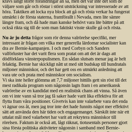
krävs långt större förändringar än så, men det var inte det som de
väljare som går och röstar i störst utsträckning var intresserade av att
höra. Taktiken att locka nya block att gå och rösta verkar ha fungerat
utmärkt i de första staterna, framförallt i Nevada, men lite sämre
längre fram, och då hade man kanske behövt vara lite bättre på att
också rikta sig till de som man faktiskt visste skulle gå och rösta.
Nu är ju detta
frågor som rör denna valrörelse specifikt, mer
intressant är frågan om vilka mer generella lärdomar socialister kan
dra av Bernie-kampanjen. I och med Corbyn och Sanders
valförluster har det varit flera som pratat om att det är dags att
dödförklara vänsterpopulismen. En sådan slutsats menar jag är helt
felaktig. Bernie har skickligt nått ut med sitt budskap till hundratals
miljoner människor, och det har gett oss en utmärkt anledning att
vara ute och prata med människor om socialism.
Vi ska inte heller glömma att 7,7 miljoner hittills gett sin röst till det
mest radikala program som någonsin lagts fram i en amerikansk
valrörelse av en kandidat med en realistisk chans att vinna. Så även
om vi inte vann så tror jag få saker hade varit lika effektiva för att
flytta fram våra positioner. Givetvis kan inte valarbete vara det enda
vi ägnar oss åt, men jag tror inte det hade funnits något mer effektivt
sätt att använda den här tiden och engagemanget. Särskilt inte när ett
uttalat mål med valarbetet har varit att rekrytera människor till
rörelsen. Faktum är också att, lågt räknat, tiotusentals personer gjort
sina första politiska aktiviteter någonsin i samband med Bernie-