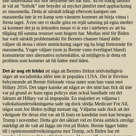
inte underskatta hur stor betydelse det har haft. Så en tråkig lärdom
är väl att ”fotfolk” inte betyder så mycket jämfört med uppbackning
av massmedia. Detta är särskilt tråkigt eftersom kampen om
massmedia inte är en kamp som vänstern kommer att börja vinna i
första taget. Även om vi skulle göra en rejäl satsning på egna medier
så kommer det ju ta årtionden innan vi är ens i närheten av att ha
tillgång till samma resurser som högern har. Medias stöd för Biden
har varit särskilt problematiskt för Bernies chanser bland äldre
väljare då dessa i större utsträckning säger sig ha högt förtroende för
massmedia. Yngre väljare (som ju Bernie vann överlägset bland)
konsumerar mer alternativa nyhetskällor, så möjligtvis är detta ett
problem som kommer att bli bättre med tiden.
Det är nog ett felslut
att säga att Bernies förlust nödvändigtvis
säger att socialistiska idéer inte är populära i USA. Det är förvisso
bekymrande att Bernie förlorade vissa stater som han vann mot
Hillary 2016. Det säger kanske att något av det stöd han fick då inte
var på grund av hans egna policys utan också handlade om det
faktum att Hillary var så impopulär. En majoritet av väljarna i
vallokalsundersökningarna sade sig dock stödja Medicare For All,
något som Joe Biden tydligt motsatt sig. Väljarna sade dock att det
viktigaste för deras röst var att få fram en kandidat som kan besegra
Trump i november. Detta gör det såklart vid en första anblick otroligt
märkligt att de valt att lägga sin röst på Biden. Bernie ligger bättre
till i opinionsundersökningarna mot Trump, och Biden har ett