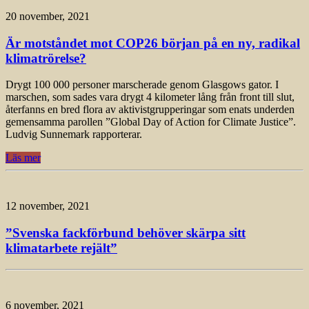
20 november, 2021
Är motståndet mot COP26 början på en ny, radikal
klimatrörelse?
Drygt 100 000 personer marscherade genom Glasgows gator. I
marschen, som sades vara drygt 4 kilometer lång från front till slut,
återfanns en bred flora av aktivistgrupperingar som enats underden
gemensamma parollen ”Global Day of Action for Climate Justice”.
Ludvig Sunnemark rapporterar.
Läs mer
12 november, 2021
”Svenska fackförbund behöver skärpa sitt
klimatarbete rejält”
6 november, 2021