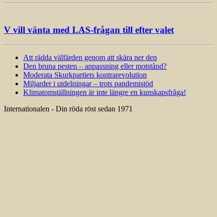
V vill vänta med LAS-frågan till efter valet
Att rädda välfärden genom att skära ner den
Den bruna pesten – anpassning eller motstånd?
Moderata Skurkpartiets kontrarevolution
Miljarder i utdelningar – trots pandemistöd
Klimatomställningen är inte längre en kunskapsfråga!
Internationalen - Din röda röst sedan 1971