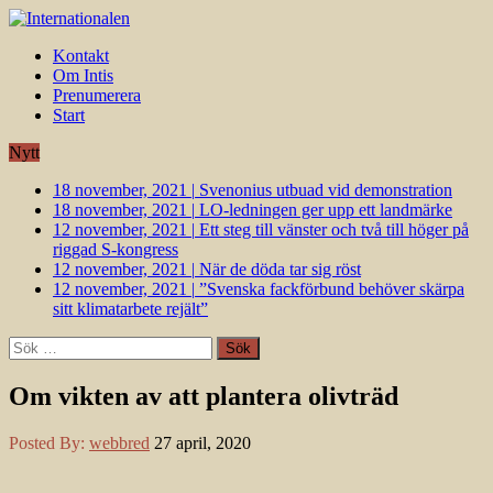
Kontakt
Om Intis
Prenumerera
Start
Nytt
18 november, 2021
|
Svenonius utbuad vid demonstration
18 november, 2021
|
LO-ledningen ger upp ett landmärke
12 november, 2021
|
Ett steg till vänster och två till höger på
riggad S-kongress
12 november, 2021
|
När de döda tar sig röst
12 november, 2021
|
”Svenska fackförbund behöver skärpa
sitt klimatarbete rejält”
Sök
efter:
Om vikten av att plantera olivträd
Posted By:
webbred
27 april, 2020