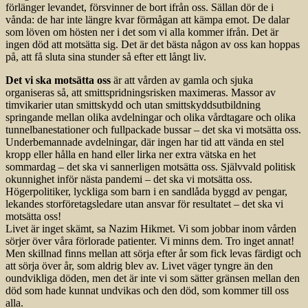
förlänger levandet, försvinner de bort ifrån oss. Sällan dör de i
vånda: de har inte längre kvar förmågan att kämpa emot. De dalar
som löven om hösten ner i det som vi alla kommer ifrån. Det är
ingen död att motsätta sig. Det är det bästa någon av oss kan hoppas
på, att få sluta sina stunder så efter ett långt liv.
Det vi ska motsätta oss
är att vården av gamla och sjuka
organiseras så, att smittspridningsrisken maximeras. Massor av
timvikarier utan smittskydd och utan smittskyddsutbildning
springande mellan olika avdelningar och olika vårdtagare och olika
tunnelbanestationer och fullpackade bussar – det ska vi motsätta oss.
Underbemannade avdelningar, där ingen har tid att vända en stel
kropp eller hålla en hand eller lirka ner extra vätska en het
sommardag – det ska vi sannerligen motsätta oss. Självvald politisk
okunnighet inför nästa pandemi – det ska vi motsätta oss.
Högerpolitiker, lyckliga som barn i en sandlåda byggd av pengar,
lekandes storföretagsledare utan ansvar för resultatet – det ska vi
motsätta oss!
Livet är inget skämt, sa Nazim Hikmet. Vi som jobbar inom vården
sörjer över våra förlorade patienter. Vi minns dem. Tro inget annat!
Men skillnad finns mellan att sörja efter år som fick levas färdigt och
att sörja över år, som aldrig blev av. Livet väger tyngre än den
oundvikliga döden, men det är inte vi som sätter gränsen mellan den
död som hade kunnat undvikas och den död, som kommer till oss
alla.