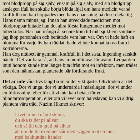
mot blodpropp på sig själv, ensam på sig själv, med sin blodgrupp
anslagen ifall han skulle börja blöda ihjäl om hans medicin var så
kraftfull som han hoppades men hans chansning på dosen felaktig.
Hans namn minns jag. Innan han utvecklade medicinen mot
blodproppar hittade han det allra första fungerande medlet mot
tuberkulos. När han många år senare kom till mitt sjukhem samlade
jag ihop personalen och berättade vem han var. Om vi hade haft en
blomma för varje liv han räddat, hade vi inte kunnat ta oss fram i
korridorerna.
Han dog nittioett år gammal, kraftfull in i det sista. Ingenting särskilt
hände. Det var bara så, att hans immunförsvar försvann. Leoparden
inuti honom kunde inte längre bita ifrån mot en infektion, men trädet
som den människan planterade bär fortfarande frukt.
Det är inte
våra livs längd som är det viktigaste. Olivträden är det
viktiga. Dör vi unga, dör vi undernärda i mässlingen, dör vi under
en förlossning, eller för att vi inte kan betala för en
blindtarmsoperation, eller om vi lever som halvslavar, kan vi aldrig
plantera våra träd. Nazim Hikmet skriver:
Livet är inte något skämt,
du ska ta det på allvar,
och så till den grad på allvar
att om du till exempel står med ryggen mot en mur
med bakbundna händer