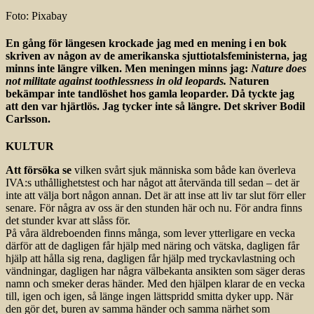
Foto: Pixabay
En gång för längesen krockade jag med en mening i en bok
skriven av någon av de amerikanska sjuttiotalsfeministerna, jag
minns inte längre vilken. Men meningen minns jag:
Nature does
not militate against toothlessness in old leopards.
Naturen
bekämpar inte tandlöshet hos gamla leoparder. Då tyckte jag
att den var hjärtlös. Jag tycker inte så längre. Det skriver Bodil
Carlsson.
KULTUR
Att försöka se
vilken svårt sjuk människa som både kan överleva
IVA:s uthållighetstest och har något att återvända till sedan – det är
inte att välja bort någon annan. Det är att inse att liv tar slut förr eller
senare. För några av oss är den stunden här och nu. För andra finns
det stunder kvar att slåss för.
På våra äldreboenden finns många, som lever ytterligare en vecka
därför att de dagligen får hjälp med näring och vätska, dagligen får
hjälp att hålla sig rena, dagligen får hjälp med tryckavlastning och
vändningar, dagligen har några välbekanta ansikten som säger deras
namn och smeker deras händer. Med den hjälpen klarar de en vecka
till, igen och igen, så länge ingen lättspridd smitta dyker upp. När
den gör det, buren av samma händer och samma närhet som