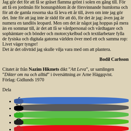
Jag gör det för att få se gräset flamma grönt i solen en gång till. För
att få en jordmån för honungsblom åt de försvinnande humlorna och
för att de gamla rosorna ska få leva ett år till, även om inte jag gör
det. Inte för att jag inte är rädd för att dö, för det är jag: även jag är
numera en tandlös leopard. Men om det är något jag hoppas på mera
än en sommar till, är det att få se vårdpersonal och vårdtagare och
sophämtare och bönder och motorcykelbud och textilarbetare fylla
de fysiska och digitala gatorna världen över med ett och samma rop:
Livet väger tyngre!
Det är det olivträd jag skulle vilja vara med om att plantera.
Bodil Carlsson
Citatet är från
Nazim Hikmets
dikt ”
Att Leva
”, ur samlingen
”
Dikter om nu och alltid
” i översättning av Arne Häggqvist.
Förlag: Gidlunds 1970
Dela