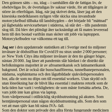
Den gränsen sätts – nu, idag – i samhällen där de fattigas liv, de
obehövligas liv, de övertaligas liv saknar värde, för att tillgången är
större än efterfrågan. Idag, när jag skrivet detta, läser jag att den
kinesiska medelklassen nyligen ville skicka sina invandrade
motorcykelbud tillbaka till landsbygden – det började bli ”mättnad”
på lågbetalda servicearbetare i städerna, så står det – tills pandemin
slog till. Då blev det plötsligt åter tacknämligt att få maten levererad
hem till den bostad varifrån man sköter sitt jobb via laptoppen.
Motorcykelbuden var välkomna ett tag till.
Jag ser
i den uppdaterade statistiken att i Sverige med tio miljoner
invånare är dödssiffran för Covid19 nu strax under 2 000 personer;
av New York Citys åtta miljoner invånare är den tio gånger högre,
nästan 20 000. Jag läser att pandemin slår hårdast i de distrikt där
befolkningens majoritet är av afroamerikansk och latinamerikansk
bakgrund. Det är också där busschaufförerna, tunnelbanepersonalen,
städarna, sophämtarna och den lågutbildade sjukvårdspersonalen
bor, alla de som nu döps om till essential workers. Utan skydd och
utan löneökning har de blivit lika essential i maktens retorik som de
hela tiden har varit i verkligheten: de som måste fortsätta arbeta. De,
vars jobb inte kan göras via laptop.
Som vårdpersonal i otillräcklig skyddsutrustning på akuten. Som
hemtjänstpersonal utan någon skyddsutrustning alls. Som den som
vet att man själv kan bli nästa IVA- fall.
Som den doktor som prövade den allra första fungerande medicinen