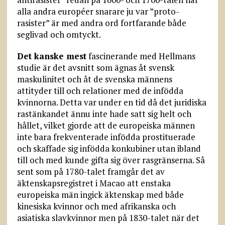
alla andra européer snarare ju var ”proto-
rasister” är med andra ord fortfarande både
seglivad och omtyckt.
Det kanske mest
fascinerande med Hellmans
studie är det avsnitt som ägnas åt svensk
maskulinitet och åt de svenska männens
attityder till och relationer med de infödda
kvinnorna. Detta var under en tid då det juridiska
rastänkandet ännu inte hade satt sig helt och
hållet, vilket gjorde att de europeiska männen
inte bara frekventerade infödda prostituerade
och skaffade sig infödda konkubiner utan ibland
till och med kunde gifta sig över rasgränserna. Så
sent som på 1780-talet framgår det av
äktenskapsregistret i Macao att enstaka
europeiska män ingick äktenskap med både
kinesiska kvinnor och med afrikanska och
asiatiska slavkvinnor men på 1830-talet när det