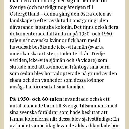
man och att hon tog med sig barnet hem till
Sverige (och märkligt nog återigen till
Östergötland – denna gång den östra delen av
landskapet) efter avslutad tjänstgöring i den
dåvarande japanska kolonin. Det finns också flera
dokumenterade fall ända in på 1950- och 1960-
talen när svenska kvinnor fick barn med i
huvudsak besökande icke-vita män (svarta
amerikanska artister, studenter från Tredje
världen, icke-vita sjömän och så vidare) som
slutade med att kvinnorna fråntogs sina barn
som sedan blev bort­adopterade på grund av den
skam och den vanheder som dessa kvinnor
ansågs ha förorsakat sina familjer.
På 1950- och 60-talen
invandrade också ett
antal blandade barn till Sverige tillsammans med
sina svenska föräldrar som hade beslutat att
lämna kolonierna när dessa blev självständiga: En
av landets ännu idag levande äldsta blandade bör