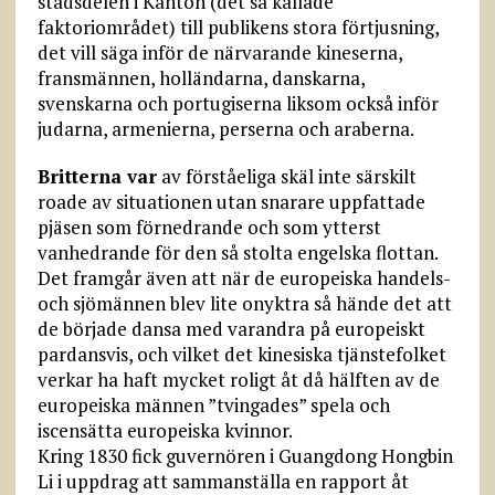
stadsdelen i Kanton (det så kallade
faktoriområdet) till publikens stora förtjusning,
det vill säga inför de närvarande kineserna,
fransmännen, holländarna, danskarna,
svenskarna och portugiserna liksom också inför
judarna, armenierna, perserna och araberna.
Britterna var
av förståeliga skäl inte särskilt
roade av situationen utan snarare uppfattade
pjäsen som förnedrande och som ytterst
vanhedrande för den så stolta engelska flottan.
Det framgår även att när de europeiska handels-
och sjömännen blev lite onyktra så hände det att
de började dansa med varandra på europeiskt
pardansvis, och vilket det kinesiska tjänstefolket
verkar ha haft mycket roligt åt då hälften av de
europeiska männen ”tvingades” spela och
iscensätta europeiska kvinnor.
Kring 1830 fick guvernören i Guangdong Hongbin
Li i uppdrag att sammanställa en rapport åt