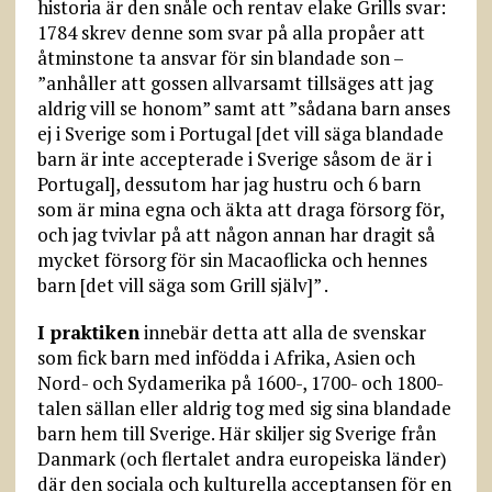
historia är den snåle och rentav elake Grills svar:
1784 skrev denne som svar på alla propåer att
åtminstone ta ansvar för sin blandade son –
”anhåller att gossen allvarsamt tillsäges att jag
aldrig vill se honom” samt att ”sådana barn anses
ej i Sverige som i Portugal [det vill säga blandade
barn är inte accepterade i Sverige såsom de är i
Portugal], dessutom har jag hustru och 6 barn
som är mina egna och äkta att draga försorg för,
och jag tvivlar på att någon annan har dragit så
mycket försorg för sin Macaoflicka och hennes
barn [det vill säga som Grill själv]” .
I praktiken
innebär detta att alla de svenskar
som fick barn med infödda i Afrika, Asien och
Nord- och Sydamerika på 1600-, 1700- och 1800-
talen sällan eller aldrig tog med sig sina blandade
barn hem till Sverige. Här skiljer sig Sverige från
Danmark (och flertalet andra europeiska länder)
där den sociala och kulturella acceptansen för en