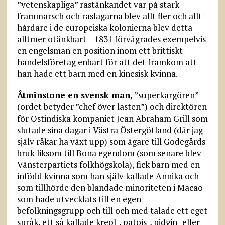
”vetenskapliga” rastänkandet var på stark
frammarsch och raslagarna blev allt fler och allt
hårdare i de europeiska kolonierna blev detta
alltmer otänkbart – 1831 förvägrades exempelvis
en engelsman en position inom ett brittiskt
handelsföretag enbart för att det framkom att
han hade ett barn med en kinesisk kvinna.
Åtminstone en svensk man,
”superkargören”
(ordet betyder ”chef över lasten”) och direktören
för Ostindiska kompaniet Jean Abraham Grill som
slutade sina dagar i Västra Östergötland (där jag
själv råkar ha växt upp) som ägare till Godegårds
bruk liksom till Bona egendom (som senare blev
Vänsterpartiets folkhögskola), fick barn med en
infödd kvinna som han själv kallade Annika och
som tillhörde den blandade minoriteten i Macao
som hade utvecklats till en egen
befolkningsgrupp och till och med talade ett eget
språk, ett så kallade kreol-, patois-, pidgin- eller