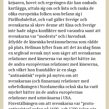
kejsaren, hovet och regeringen där han ombads
kartlägga, uttala sig om och lista och ranka de
olika europeiska folken som befann sig i
Pärlflodsdeltat, och vad gäller Sverige och
svenskarna så skrev denne att Kina och Sverige
inte hade några konflikter med varandra samt att
svenskarna var ”modesta” och i huvudsak
åtlydde de kinesiska bestämmelserna som rådde
på plats. Hellman lyfter fram att det än idag finns
en seglivad svensk myt som säger att svenskarnas
relationer med kineserna var mycket bättre än
de andra européernas relationer med kineserna,
och vilket hon framhåller är en slags
”antirasistisk” repris på myten om att
svenskarnas (och finnarnas) relationer med
urbefolkningen i Nordamerika också ska ha varit
mycket bättre än de andra européernas
relationer med urinvånarna i USA.
Föreställningen om att svenskarna var ”proto-
antirasister” redan på 1600- och 1700-talen när