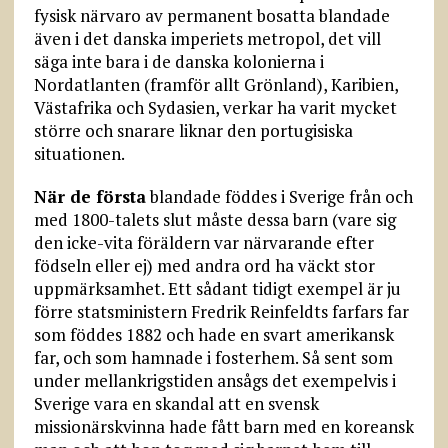
fysisk närvaro av permanent bosatta blandade
även i det danska imperiets metropol, det vill
säga inte bara i de danska kolonierna i
Nordatlanten (framför allt Grönland), Karibien,
Västafrika och Sydasien, verkar ha varit mycket
större och snarare liknar den portugisiska
situationen.
När de första
blandade föddes i Sverige från och
med 1800-talets slut måste dessa barn (vare sig
den icke-vita föräldern var närvarande efter
födseln eller ej) med andra ord ha väckt stor
uppmärksamhet. Ett sådant tidigt exempel är ju
förre statsministern Fredrik Reinfeldts farfars far
som föddes 1882 och hade en svart amerikansk
far, och som hamnade i fosterhem. Så sent som
under mellankrigstiden ansågs det exempelvis i
Sverige vara en skandal att en svensk
missionärskvinna hade fått barn med en koreansk