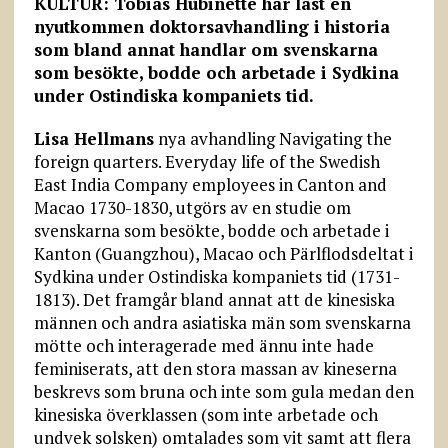
KULTUR: Tobias Hübinette har läst en
nyutkommen doktorsavhandling i historia
som bland annat handlar om svenskarna
som besökte, bodde och arbetade i Sydkina
under Ostindiska kompaniets tid.
Lisa Hellmans
nya avhandling Navigating the
foreign quarters. Everyday life of the Swedish
East India Company employees in Canton and
Macao 1730-1830, utgörs av en studie om
svenskar­na som besökte, bodde och arbetade i
Kanton (Guangzhou), Macao och Pärlflodsdeltat i
Sydkina under Ostindiska kompaniets tid (1731-
1813). Det framgår bland annat att de kinesiska
männen och andra asiatiska män som svenskarna
mötte och interagerade med ännu inte hade
feminiserats, att den stora massan av kineserna
beskrevs som bruna och inte som gula medan den
kinesiska överklassen (som inte arbetade och
undvek solsken) omtalades som vit samt att flera