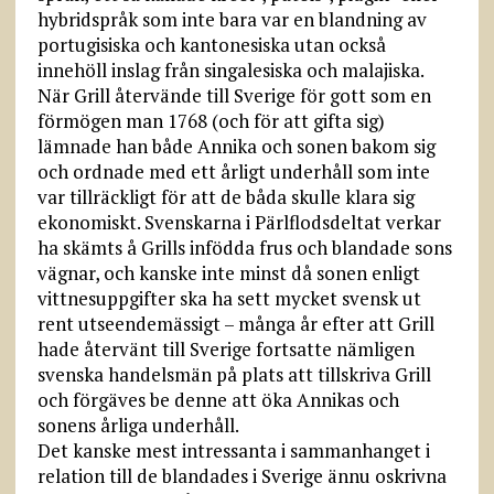
hybridspråk som inte bara var en blandning av
portugisiska och kantonesiska utan också
innehöll inslag från singalesiska och malajiska.
När Grill återvände till Sverige för gott som en
förmögen man 1768 (och för att gifta sig)
lämnade han både Annika och sonen bakom sig
och ordnade med ett årligt underhåll som inte
var tillräckligt för att de båda skulle klara sig
ekonomiskt. Svenskarna i Pärlflodsdeltat verkar
ha skämts å Grills infödda frus och blandade sons
vägnar, och kanske inte minst då sonen enligt
vittnesuppgifter ska ha sett mycket svensk ut
rent utseendemässigt – många år efter att Grill
hade återvänt till Sverige fortsatte nämligen
svenska handelsmän på plats att tillskriva Grill
och förgäves be denne att öka Annikas och
sonens årliga underhåll.
Det kanske mest intressanta i sammanhanget i
relation till de blandades i Sverige ännu oskrivna