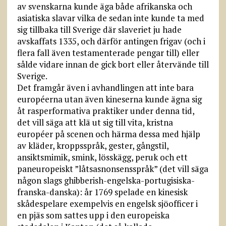
av svenskarna kunde äga både afrikanska och
asiatiska slavar vilka de sedan inte kunde ta med
sig tillbaka till Sverige där slaveriet ju hade
avskaffats 1335, och därför antingen frigav (och i
flera fall även testamenterade pengar till) eller
sålde vidare innan de gick bort eller återvände till
Sverige.
Det framgår även i avhandlingen att inte bara
européerna utan även kineserna kunde ägna sig
åt rasperformativa praktiker under denna tid,
det vill säga att klä ut sig till vita, kristna
européer på scenen och härma dessa med hjälp
av kläder, kroppsspråk, gester, gångstil,
ansiktsmimik, smink, lösskägg, peruk och ett
paneuropeiskt ”låtsasnonsensspråk” (det vill säga
någon slags ghibberish-engelska-portugisiska-
franska-danska): år 1769 spelade en kinesisk
skådespelare exempelvis en engelsk sjöofficer i
en pjäs som sattes upp i den europeiska