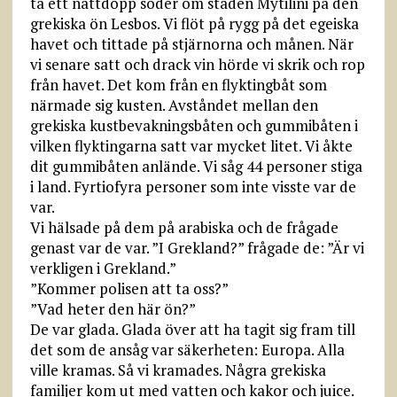
ta ett nattdopp söder om staden Mytilini på den
grekiska ön Lesbos. Vi flöt på rygg på det egeiska
havet och tittade på stjärnorna och månen. När
vi senare satt och drack vin hörde vi skrik och rop
från havet. Det kom från en flyktingbåt som
närmade sig kusten. Avståndet mellan den
grekiska kustbevakningsbåten och gummibåten i
vilken flyktingarna satt var mycket litet. Vi åkte
dit gummibåten anlände. Vi såg 44 personer stiga
i land. Fyrtiofyra personer som inte visste var de
var.
Vi hälsade på dem på arabiska och de frågade
genast var de var. ”I Grekland?” frågade de: ”Är vi
verkligen i Grekland.”
”Kommer polisen att ta oss?”
”Vad heter den här ön?”
De var glada. Glada över att ha tagit sig fram till
det som de ansåg var säkerheten: Europa. Alla
ville kramas. Så vi kramades. Några grekiska
familjer kom ut med vatten och kakor och juice.