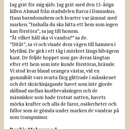
Jag grät för mig själv. Jag grät med den 15-åriga
killen Ahmad från stadsdelen Barza i Damaskus.
Hans barndomshem och kvarter var jämnat med
marken. ”Inshalla du ska hitta ett hem som ingen
kan förstöra”, sa jag till honom.
”Åt vilket håll ska vi vandra?” sa de.
”Ditåt”, sa vi och visade dem vägen till hamnen i
Mytilini. De gick i ett tåg i mörkret längs bilvägens
kant. De följde hoppet som gav deras längtan
efter ett hem som inte kunde förstöras, bränsle.
Vi stod kvar bland orangea västar, vid en
gummibåt vars svarta färg glittrade i månskenet
och det skräckinjagande havet som inte gjorde
skillnad mellan kustbevakningen och de
människor som hade trotsat natten, havets
mörka krafter och alla de faror, osäkerheter och
fällor som är gömda under marken de vandrar på
som trampminor.