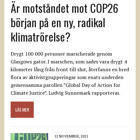
Är motståndet mot COP26
början på en ny, radikal
klimatrörelse?
Drygt 100 000 personer marscherade genom
Glasgows gator. I marschen, som sades vara drygt 4
kilometer lång från front till slut, återfanns en bred
flora av aktivistgrupperingar som enats underden
gemensamma parollen ”Global Day of Action for
Climate Justice”. Ludvig Sunnemark rapporterar.
LÄS MER
12 NOVEMBER, 2021