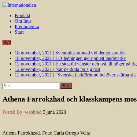
Kontakt
Om Intis
Prenumerera
Start
Nytt
18 november, 2021
|
Svenonius utbuad vid demonstration
18 november, 2021
|
LO-ledningen ger upp ett landmärke
12 november, 2021
|
Ett steg till vänster och två till höger på 
12 november, 2021
|
När de döda tar sig röst
12 november, 2021
|
”Svenska fackförbund behöver skärpa sitt k
Sök
efter:
Athena Farrokzhad och klasskampens mos
Posted By:
webbred
5 juni, 2020
Athena Farrokhzad. Foto: Carla Orrego Veliz