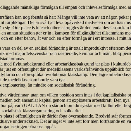
rundläggande mänskliga förmågan till empati och inlevelseförmåga med an
rsfären kan nog förstås så här: Många vill inte veta av att någon pekar p
t förpliktigar. Det är svårt att leva opåverkad medveten om andras misär 
ifrån sig. Our place is in each others struggles är den enda devis som ka
r i en annan situation ger er in i kampen för tillgänglighet tillsammans me
ch en efter behov, åt var och en efter förmåga är i ert intresse, i mitt 
a vara en del av en radikal förändring är totalt improduktivt eftersom d
aik med majoritetssvenskar och rasifierade, kvinnor och män, hbtq-pers
g åstadkommas.
tuella med flyktingbakgrund eller arbetarklassbakgrund tar plats i kultur
 är just en offentlighet där medelklassens världsfrånvända uppåtblick for
sklyftorna och förespråka revolutionär klasskamp. Den lägre arbetarklass
lande medelklass som borde vara tyst.
tisk exploatering, än mindre om socialistisk förändring.
ativa värderingar, utan om vilken position som intas i det kapitalistiska 
onsmedlen och ansamlar kapital genom att exploatera arbetskraft. Den nya
 bor på, var i GAL-TAN du står och om du sysslar med kultur eller högre
socialistisk klassorganisering och solidaritet.
s plats i offentligheten är därför föga överraskande. Bredvid står förmen
klusive undertecknad. Det är inget vi inte sett förr men fortfarande en vä
 organiseringen bära oss uppåt.