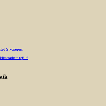
riggad S-kongress
limatarbete rejält”
aik