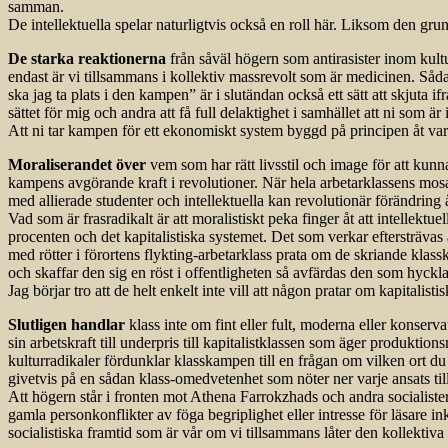
samman.
De intellektuella spelar naturligtvis också en roll här. Liksom den g
De starka reaktionerna
från såväl högern som antirasister inom kultu
endast är vi tillsammans i kollektiv massrevolt som är medicinen. Sådan
ska jag ta plats i den kampen” är i slutändan också ett sätt att skjuta 
sättet för mig och andra att få full delaktighet i samhället att ni som ä
Att ni tar kampen för ett ekonomiskt system byggd på principen åt var o
Moraliserandet över
vem som har rätt livsstil och image för att kunn
kampens avgörande kraft i revolutioner. När hela arbetarklassens mos
med allierade studenter och intellektuella kan revolutionär förändrin
Vad som är frasradikalt är att moralistiskt peka finger åt att intellek
procenten och det kapitalistiska systemet. Det som verkar eftersträvas
med rötter i förortens flykting-arbetarklass prata om de skriande klas
och skaffar den sig en röst i offentligheten så avfärdas den som hyck
Jag börjar tro att de helt enkelt inte vill att någon pratar om kapitalis
Slutligen handlar
klass inte om fint eller fult, moderna eller konserv
sin arbetskraft till underpris till kapitalistklassen som äger produkti
kulturradikaler fördunklar klasskampen till en frågan om vilken ort du
givetvis på en sådan klass-omedvetenhet som nöter ner varje ansats till 
Att högern står i fronten mot Athena Farrokzhads och andra socialister
gamla personkonflikter av föga begriplighet eller intresse för läsare in
socialistiska framtid som är vår om vi tillsammans låter den kollektiva