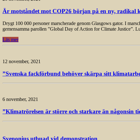
Är motståndet mot COP26 början på en ny, radikal k
Drygt 100 000 personer marscherade genom Glasgows gator. I marschen, 
gemensamma parollen ”Global Day of Action for Climate Justice”. L
Läs mer
12 november, 2021
”Svenska fackförbund behöver skärpa sitt klimatarbet
6 november, 2021
”Klimatrörelsen är större och starkare än någonsin ti
Svenonius utbuad vid demonstration