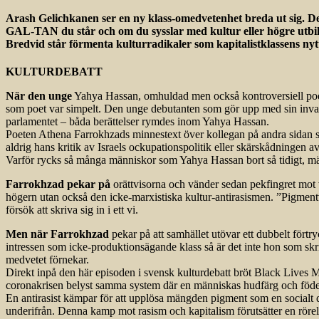
Arash Gelichkanen ser en ny klass-omedvetenhet breda ut sig. Den 
GAL-TAN du står och om du sysslar med kultur eller högre utbildn
Bredvid står förmenta kulturradikaler som kapitalistklassens nyt
KULTURDEBATT
När den unge
Yahya Hassan, omhuldad men också kontroversiell poet, 
som poet var simpelt. Den unge debutanten som gör upp med sin invandr
parlamentet – båda berättelser rymdes inom Yahya Hassan.
Poeten Athena Farrokhzads minnestext över kollegan på andra sidan 
aldrig hans kritik av Israels ockupationspolitik eller skärskådningen a
Varför rycks så många människor som Yahya Hassan bort så tidigt, mä
Farrokhzad pekar på
orättvisorna och vänder sedan pekfingret mot vi
högern utan också den icke-marxistiska kultur-antirasismen. ”Pigmentv
försök att skriva sig in i ett vi.
Men när Farrokhzad
pekar på att samhället utövar ett dubbelt för
intressen som icke-produktionsägande klass så är det inte hon som skr
medvetet förnekar.
Direkt inpå den här episoden i svensk kulturdebatt bröt Black Lives M
coronakrisen belyst samma system där en människas hudfärg och födelse
En antirasist kämpar för att upplösa mängden pigment som en socialt d
underifrån. Denna kamp mot rasism och kapitalism förutsätter en rörel