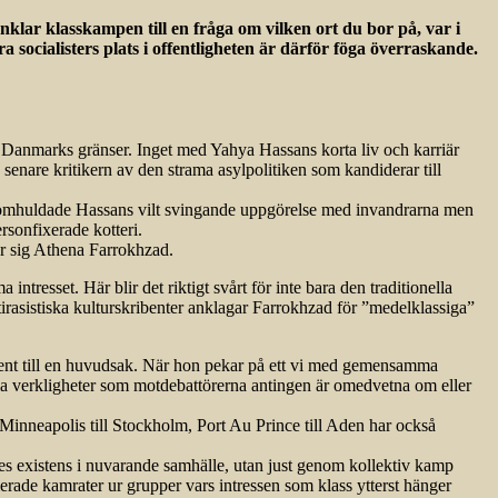
nklar klasskampen till en fråga om vilken ort du bor på, var i
ocialisters plats i offentligheten är därför föga överraskande.
r Danmarks gränser. Inget med Yahya Hassans korta liv och karriär
enare kritikern av den strama asylpolitiken som kandiderar till
a omhuldade Hassans vilt svingande uppgörelse med invandrarna men
rsonfixerade kotteri.
r sig Athena Farrokhzad.
resset. Här blir det riktigt svårt för inte bara den traditionella
irasistiska kulturskribenter anklagar Farrokhzad för ”medelklassiga”
gment till en huvudsak. När hon pekar på ett vi med gemensamma
lla verkligheter som motdebattörerna antingen är omedvetna om eller
Minneapolis till Stockholm, Port Au Prince till Aden har också
des existens i nuvarande samhälle, utan just genom kollektiv kamp
erade kamrater ur grupper vars intressen som klass ytterst hänger