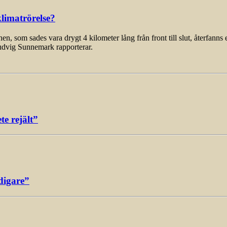
limatrörelse?
som sades vara drygt 4 kilometer lång från front till slut, återfanns 
udvig Sunnemark rapporterar.
e rejält”
digare”