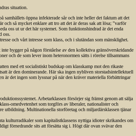
dras situation.
å samhällets öppna infekterade sår och inte heller det faktum att det
och så mycket enklare att tro att det är deras sak att lösa; ”varför
n leda oss ut ur det här systemet. Som funktionshindrad är det enda
d oss.
intresse och vårt intresse som klass, och i slutändan som mänsklighet.
et inte bygger på någon förståelse av den kollektiva gränsöverskridande
oner och de som lever inom heteronormen sätts i rörelse tillsammans
debatten med ett socialistiskt budskap om klasskamp mot den rikaste
tsatt är den dominerande. Här ska ingen nybliven storstadsintellektuell
en är det ingen som lyssnar på när den kräver materiella förbättringar
produktionssystemet. Arbetarklassen försörjer sig främst genom att sälja
 klass-omedvetenhet som torgförs av liberaler, nationalister och
 utbildning. Multinationella storföretag och miljardärsklassen tjänar
ta kulturradikaler som kapitalistklassens nyttiga idioter skrikandes om
ldigt förnedrande sits att försätta sig i. Högt där ovan svävar den