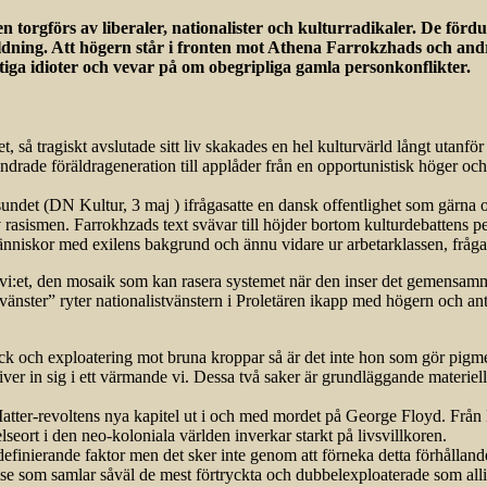
torgförs av liberaler, nationalister och kulturradikaler. De fördu
ing. Att högern står i fronten mot Athena Farrokzhads och andra s
tiga idioter och vevar på om obegripliga gamla personkonflikter.
så tragiskt avslutade sitt liv skakades en hel kulturvärld långt utanfö
ade föräldrageneration till applåder från en opportunistisk höger och s
sundet (DN Kultur, 3 maj ) ifrågasatte en dansk offentlighet som gärn
v rasismen. Farrokhzads text svävar till höjder bortom kulturdebattens pe
nniskor med exilens bakgrund och ännu vidare ur arbetarklassen, fråga
:et, den mosaik som kan rasera systemet när den inser det gemensamma int
änster” ryter nationalistvänstern i Proletären ikapp med högern och ant
tryck och exploatering mot bruna kroppar så är det inte hon som gör pi
iver in sig i ett värmande vi. Dessa två saker är grundläggande materie
atter-revoltens nya kapitel ut i och med mordet på George Floyd. Från 
ort i den neo-koloniala världen inverkar starkt på livsvillkoren.
efinierande faktor men det sker inte genom att förneka detta förhållan
se som samlar såväl de mest förtryckta och dubbelexploaterade som alli