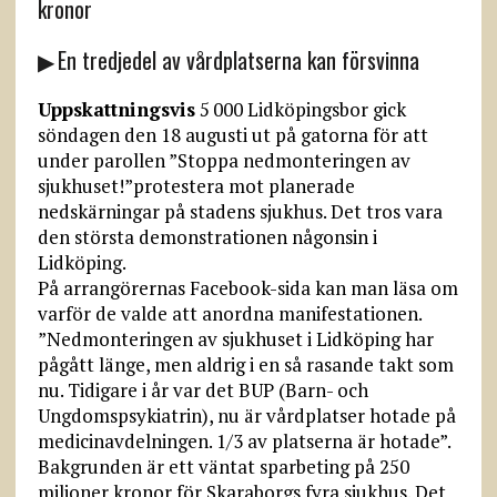
kronor
▶ En tredjedel av vårdplatserna kan försvinna
Uppskattningsvis
5 000 Lidköpingsbor gick
söndagen den 18 augusti ut på gatorna för att
under parollen ”Stoppa nedmonteringen av
sjukhuset!”protestera mot planerade
nedskärningar på stadens sjukhus. Det tros vara
den största demonstrationen någonsin i
Lidköping.
På arrangörernas Facebook-sida kan man läsa om
varför de valde att anordna manifestationen.
”Nedmonteringen av sjukhuset i Lidköping har
pågått länge, men aldrig i en så rasande takt som
nu. Tidigare i år var det BUP (Barn- och
Ungdomspsykiatrin), nu är vårdplatser hotade på
medicinavdelningen. 1/3 av platserna är hotade”.
Bakgrunden är ett väntat sparbeting på 250
miljoner kronor för Skaraborgs fyra sjukhus. Det