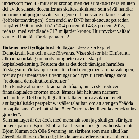
underskott med 45 miljarder kronor, men det är faktiskt bara en liten
del av de senaste decenniernas skattesänkningar, som såväl handlar
om minskad progressivitet som generellt minskade inkomstskatter
(jobbskatteavdragen). Som andel av BNP har skatteuttaget sedan
toppåret 1990 minskat från 50.4 procent till 43,8 procent 2018, i
reda tal med svindlande 317 miljarder kronor. Hur mycket välfärd
skulle vi inte fått för de pengarna?
Bokens mest tydliga
brist blottläggs i dess sista kapitel –
Demokratin kan och måste försvaras. Visst skriver här Elmbrant i
allmänna ordalag om nödvändigheten av en skärpt
kapitalbeskattning. Förutom det är det dock tämligen harmlösa
förslag som här tas upp: som att ta bort den gemensamma valdagen,
mer av parlamentariska utredningar och fyra till fem årliga stora
”regionala demokratikonferenser”.
Den kanske allra mest brännande frågan, hur vi ska reducera
finanskapitalets enorma makt, lämnas här helt utan närmare
behandling. Det blir tydligt att författaren är i avsaknad av ett
antikapitalistiskt perspektiv, istället talar han om att återigen ”bädda
in kapitalismen” och att vi behöver ”mer av den liberala demokratins
grunder”.
Sammantaget är det dock med mersmak som jag slutligen slår igen
bokens pärmar. Björn Elmbrant är, liksom hans generationskamrater
Björn Kumm och Olle Svenning, en skribent som man alltid kan
återvända till och känna sig lite klokare av efter genomläsningen.