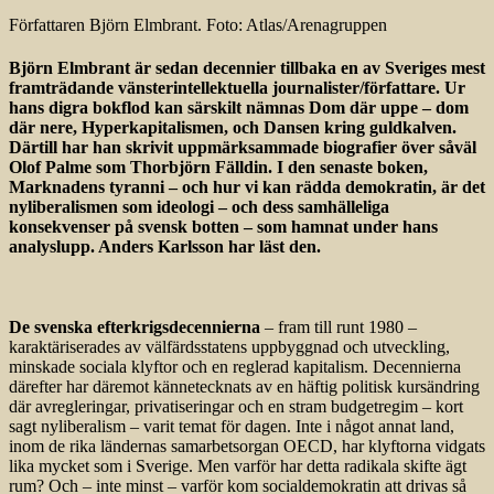
Författaren Björn Elmbrant. Foto: Atlas/Arenagruppen
Björn Elmbrant är sedan decennier tillbaka en av Sveriges mest
framträdande vänsterintellektuella journalister/författare. Ur
hans digra bokflod kan särskilt nämnas Dom där uppe – dom
där nere, Hyperkapitalismen, och Dansen kring guldkalven.
Därtill har han skrivit uppmärksammade biografier över såväl
Olof Palme som Thorbjörn Fälldin. I den senaste boken,
Marknadens tyranni – och hur vi kan rädda demokratin, är det
nyliberalismen som ideologi – och dess samhälleliga
konsekvenser på svensk botten – som hamnat under hans
analyslupp. Anders Karlsson har läst den.
De svenska efterkrigsdecennierna
– fram till runt 1980 –
karaktäriserades av välfärdsstatens uppbyggnad och utveckling,
minskade sociala klyftor och en reglerad kapitalism. Decennierna
därefter har däremot kännetecknats av en häftig politisk kursändring
där avregleringar, privatiseringar och en stram budgetregim – kort
sagt nyliberalism – varit temat för dagen. Inte i något annat land,
inom de rika ländernas samarbetsorgan OECD, har klyftorna vidgats
lika mycket som i Sverige. Men varför har detta radikala skifte ägt
rum? Och – inte minst – varför kom socialdemokratin att drivas så