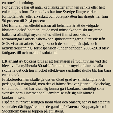
en omvänd ordning.
För det tredje har ett antal kapitalskatter antingen sänkts eller helt
enkelt tagits bort. Exempelvis har inte Sverige längre varken
förmögenhets- eller arvsskatt och bolagsskatten har dragits ner från
50 procent till 21,4 procent.
Det Elmbrant emellertid missar att behandla är att de vidgade
klyftorna också bottnar i att de med minst ekonomiskt utrymme
halkat så oändligt mycket efter, vilket främst orsakats av
försämringar i arbetslöshets- och sjukersättningarna. Statistik från
SCB visar att arbetslösa, sjuka och de som uppbär sjuk- och
aktivitetsersättning (förtidspension) under perioden 2003-2018 blev
fattigare, till och med i absoluta tal.
Ett annat av bokens
plus är att författaren så tydligt visar vad det
blev av alla nyliberala 80-talslöften om hur mycket bättre vi alla
skulle få det och hur mycket effektivare samhället skulle bli, här bara
ett axplock:
Friskolereformen skulle ge oss en ökad grad av småskalighet och
pedagogisk mångfald, men det vi främst fick var jättar till aktiebolag,
som till och med har visat sig kunna gå i konkurs, samtidigt som
svenska barn i internationell jämförelse står sig allt sämre i
konkurrensen.
I spåren av privatiseringen inom vård och omsorg har vi fått ett antal
skandaler där liggsåren hos de gamla på Caremas Koppargården i
Stockholm bara är toppen på ett isberg.