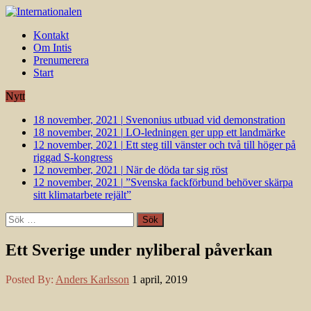
Kontakt
Om Intis
Prenumerera
Start
Nytt
18 november, 2021
|
Svenonius utbuad vid demonstration
18 november, 2021
|
LO-ledningen ger upp ett landmärke
12 november, 2021
|
Ett steg till vänster och två till höger på
riggad S-kongress
12 november, 2021
|
När de döda tar sig röst
12 november, 2021
|
”Svenska fackförbund behöver skärpa
sitt klimatarbete rejält”
Sök
efter:
Ett Sverige under nyliberal påverkan
Posted By:
Anders Karlsson
1 april, 2019