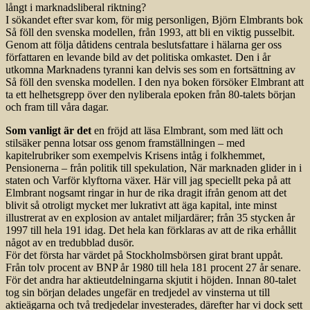
långt i marknadsliberal riktning?
I sökandet efter svar kom, för mig personligen, Björn Elmbrants bok
Så föll den svenska modellen, från 1993, att bli en viktig pusselbit.
Genom att följa dåtidens centrala beslutsfattare i hälarna ger oss
författaren en levande bild av det politiska omkastet. Den i år
utkomna Marknadens tyranni kan delvis ses som en fortsättning av
Så föll den svenska modellen. I den nya boken försöker Elmbrant att
ta ett helhetsgrepp över den nyliberala epoken från 80-talets början
och fram till våra dagar.
Som vanligt är det
en fröjd att läsa Elmbrant, som med lätt och
stilsäker penna lotsar oss genom framställningen – med
kapitelrubriker som exempelvis Krisens intåg i folkhemmet,
Pensionerna – från politik till spekulation, När marknaden glider in i
staten och Varför klyftorna växer. Här vill jag speciellt peka på att
Elmbrant nogsamt ringar in hur de rika dragit ifrån genom att det
blivit så otroligt mycket mer lukrativt att äga kapital, inte minst
illustrerat av en explosion av antalet miljardärer; från 35 stycken år
1997 till hela 191 idag. Det hela kan förklaras av att de rika erhållit
något av en tredubblad dusör.
För det första har värdet på Stockholmsbörsen girat brant uppåt.
Från tolv procent av BNP år 1980 till hela 181 procent 27 år senare.
För det andra har aktieutdelningarna skjutit i höjden. Innan 80-talet
tog sin början delades ungefär en tredjedel av vinsterna ut till
aktieägarna och två tredjedelar investerades, därefter har vi dock sett