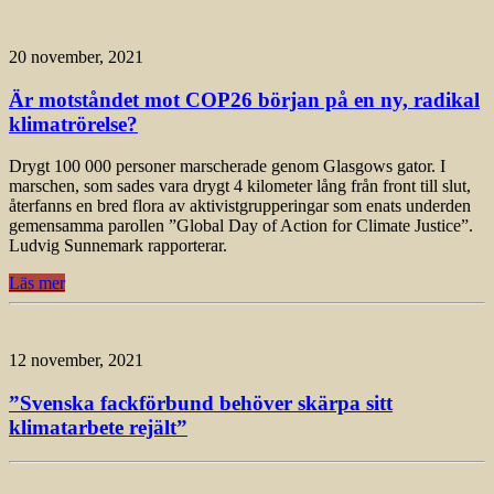
20 november, 2021
Är motståndet mot COP26 början på en ny, radikal
klimatrörelse?
Drygt 100 000 personer marscherade genom Glasgows gator. I
marschen, som sades vara drygt 4 kilometer lång från front till slut,
återfanns en bred flora av aktivistgrupperingar som enats underden
gemensamma parollen ”Global Day of Action for Climate Justice”.
Ludvig Sunnemark rapporterar.
Läs mer
12 november, 2021
”Svenska fackförbund behöver skärpa sitt
klimatarbete rejält”