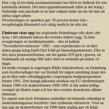
Den i sig så lovvärda assistansreformen har blivit en födkrok för rent
kriminella element. Det mest uppmärksammade fallet är det bolag i
Södertälje som plockade ut en halv miljard under sju års tid utan att
utföra något arbete.
Privatiseringen av apoteken gav 50 procent dyrare icke-­
receptbelagda läkemedel och viktig medicin tar ofta slut.
Elmbrant visar upp
hur avgörande förändringar ofta skett i det
tysta, i det närmaste bakom det svenska folkets rygg. Ta bara
avregleringen av kreditmarknaden – den så kallade
”Novemberrevolutionen” 1985 – som expedierades av en liten
sluten grupp kring Kjell-Olof Feldt på finansdepartementet. Eller ta
den stora pensionsreformen, när det gamla ATP gick i graven, ett
betänkande på mastiga 900 sidor med en remisstid på endast 14
dagar.
Ett tredje exempel är regeringen Bildts friskolereform, en förändring
som överhuvudtaget inte var föremål för någon utredning innan den
på ett fåtal rader offentliggjordes i rege­ringens budgetproposition
hösten 1991. Den hastigt påkomna ansökan om EU-medlemskapet
hösten 1990 och skattereformen 1990-1991 är här andra tydliga
exempel på fåtalets makt och hur den svenska demokratin alltmer
dränerats.
En aspekt som dock författaren underlåter att behandla ordentligt är
skattesänkningarnas betydelse i den nyliberala offensiven. Visst tar
han upp att skattereformen vid 1990-talets ingång gav ett årligt