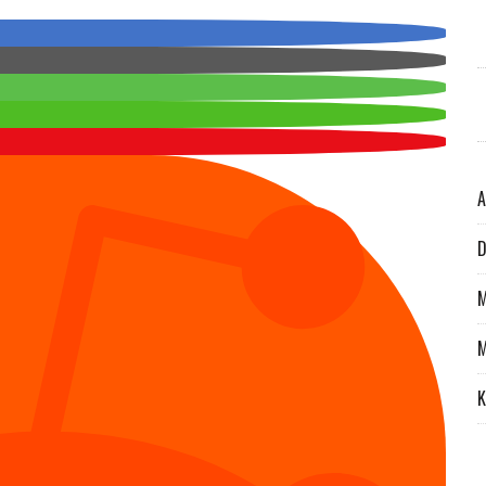
A
D
M
M
K