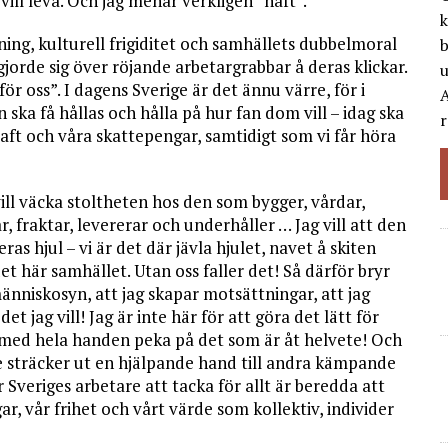
i vill leva. Och jag menar verkligen ”haft”.
k
ning, kulturell frigiditet och samhällets dubbelmoral
b
jorde sig över röjande arbetargrabbar å deras klickar.
r oss”. I dagens Sverige är det ännu värre, för i
A
 ska få hållas och hålla på hur fan dom vill – idag ska
r
aft och våra skattepengar, samtidigt som vi får höra
vill väcka stoltheten hos den som bygger, vårdar,
ar, fraktar, levererar och underhåller … Jag vill att den
eras hjul – vi är det där jävla hjulet, navet å skiten
det här samhället. Utan oss faller det! Så därför bryr
änniskosyn, att jag skapar motsättningar, att jag
t jag vill! Jag är inte här för att göra det lätt för
h med hela handen peka på det som är åt helvete! Och
e sträcker ut en hjälpande hand till andra kämpande
 Sveriges arbetare att tacka för allt är beredda att
ar, vår frihet och vårt värde som kollektiv, individer