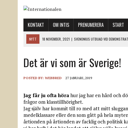
KONTAKT
OM INTIS
PRENUMERERA
START
NYTT
18 NOVEMBER, 2021
|
SVENONIUS UTBUAD VID DEMONSTRAT
18 NOVEMBER, 2021
|
LO-LEDNINGEN GER UPP ETT LANDMÄRKE
Det är vi som är Sverige!
12 NOVEMBER, 2021
|
ETT STEG TILL VÄNSTER OCH TVÅ TILL HÖGER 
12 NOVEMBER, 2021
|
NÄR DE DÖDA TAR SIG RÖST
12 NOVEMBER, 2021
|
”SVENSKA FACKFÖRBUND BEHÖVER SKÄRPA SITT
POSTED BY:
WEBBRED
27 JANUARI, 2019
Jag får ju ofta höra
hur jag har en hård och d
frågor om klasstillhörighet.
Jag själv har kommit till ro med att mitt sluggand
medelklassare eller den som gått på hela myten
årtionden på årtionden av facklig och politisk 