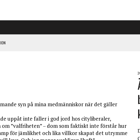
ION
PÅ RIGGAD S-KONGRESS
2
 KLIMATARBETE REJÄLT”
ömande syn på mina medmänniskor när det gäller
e uppåt inte faller i god jord hos cityliberaler,
 om ”valfriheten” – dom som faktiskt inte förstår hur
kamp för jämlikhet och lika villkor skapat det utrymme
G