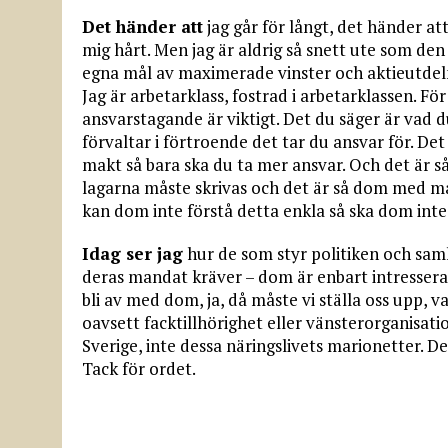
Det händer att
jag går för långt, det händer at
mig hårt. Men jag är aldrig så snett ute som den
egna mål av maximerade vinster och aktieutdel
Jag är arbetarklass, fostrad i arbetarklassen. Fö
ansvarstagande är viktigt. Det du säger är vad du
förvaltar i förtroende det tar du ansvar för. Det 
makt så bara ska du ta mer ansvar. Och det är s
lagarna måste skrivas och det är så dom med ma
kan dom inte förstå detta enkla så ska dom inte
Idag ser jag
hur de som styr politiken och samh
deras mandat kräver – dom är enbart intresserade
bli av med dom, ja, då måste vi ställa oss upp, v
oavsett facktillhörighet eller vänsterorganisatio
Sverige, inte dessa näringslivets marionetter. Det
Tack för ordet.