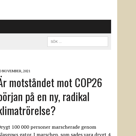
0 NOVEMBER, 2021
Är motståndet mot COP26
början på en ny, radikal
klimatrörelse?
Drygt 100 000 personer marscherade genom
lasgows gator. I marschen, som sades vara drygt 4