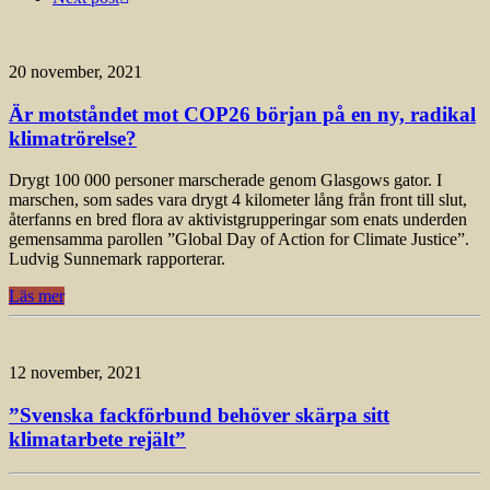
20 november, 2021
Är motståndet mot COP26 början på en ny, radikal
klimatrörelse?
Drygt 100 000 personer marscherade genom Glasgows gator. I
marschen, som sades vara drygt 4 kilometer lång från front till slut,
återfanns en bred flora av aktivistgrupperingar som enats underden
gemensamma parollen ”Global Day of Action for Climate Justice”.
Ludvig Sunnemark rapporterar.
Läs mer
12 november, 2021
”Svenska fackförbund behöver skärpa sitt
klimatarbete rejält”