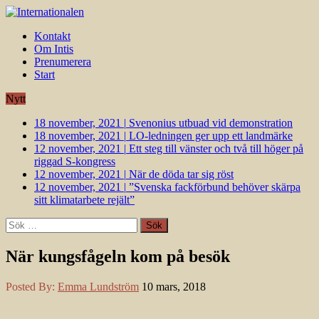
Kontakt
Om Intis
Prenumerera
Start
Nytt
18 november, 2021
|
Svenonius utbuad vid demonstration
18 november, 2021
|
LO-ledningen ger upp ett landmärke
12 november, 2021
|
Ett steg till vänster och två till höger på
riggad S-kongress
12 november, 2021
|
När de döda tar sig röst
12 november, 2021
|
”Svenska fackförbund behöver skärpa
sitt klimatarbete rejält”
Sök
efter:
När kungsfågeln kom på besök
Posted By:
Emma Lundström
10 mars, 2018