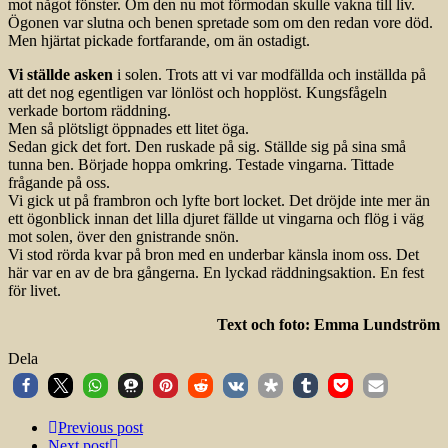
mot något fönster. Om den nu mot förmodan skulle vakna till liv.
Ögonen var slutna och benen spretade som om den redan vore död.
Men hjärtat pickade fortfarande, om än ostadigt.
Vi ställde asken
i solen. Trots att vi var modfällda och inställda på
att det nog egentligen var lönlöst och hopplöst. Kungsfågeln
verkade bortom räddning.
Men så plötsligt öppnades ett litet öga.
Sedan gick det fort. Den ruskade på sig. Ställde sig på sina små
tunna ben. Började hoppa omkring. Testade vingarna. Tittade
frågande på oss.
Vi gick ut på frambron och lyfte bort locket. Det dröjde inte mer än
ett ögonblick innan det lilla djuret fällde ut vingarna och flög i väg
mot solen, över den gnistrande snön.
Vi stod rörda kvar på bron med en underbar känsla inom oss. Det
här var en av de bra gångerna. En lyckad räddningsaktion. En fest
för livet.
Text och foto: Emma Lundström
Dela
Previous post
Next post