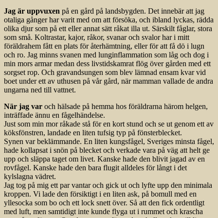
Jag är uppvuxen
på en gård på landsbygden. Det innebär att jag
otaliga gånger har varit med om att försöka, och ibland lyckas, rädda
olika djur som på ett eller annat sätt råkat illa ut. Särskilt fåglar, stora
som små. Koltrastar, kajor, råkor, svanar och svalor har i mitt
föräldrahem fått en plats för återhämtning, eller för att få dö i lugn
och ro. Jag minns svanen med lunginflammation som låg och dog i
min mors armar medan dess livstidskamrat flög över gården med ett
sorgset rop. Och gravandsungen som blev lämnad ensam kvar vid
boet under ett av uthusen på vår gård, när mamman vallade de andra
ungarna ned till vattnet.
När jag var
och hälsade på hemma hos föräldrarna härom helgen,
inträffade ännu en fågelhändelse.
Just som min mor råkade stå för en kort stund och se ut genom ett av
köksfönstren, landade en liten tufsig typ på fönsterblecket.
Synen var beklämmande. En liten kungsfågel, Sveriges minsta fågel,
hade kollapsat i snön på blecket och verkade vara på väg att helt ge
upp och släppa taget om livet. Kanske hade den blivit jagad av en
rovfågel. Kanske hade den bara flugit alldeles för långt i det
kylslagna vädret.
Jag tog på mig ett par vantar och gick ut och lyfte upp den minimala
kroppen. Vi lade den försiktigt i en liten ask, på bomull med en
yllesocka som bo och ett lock snett över. Så att den fick ordentligt
med luft, men samtidigt inte kunde flyga ut i rummet och krascha