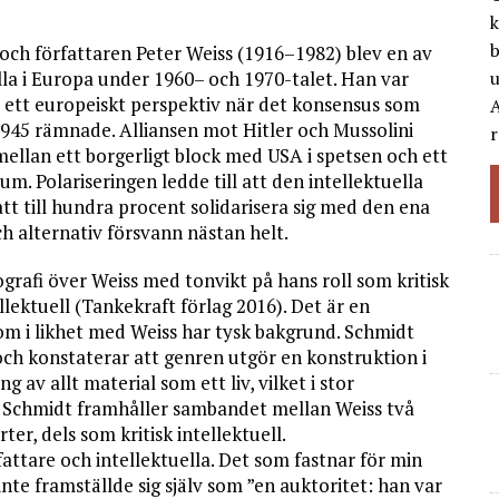
k
b
och författaren Peter Weiss (1916–1982) blev en av
a i Europa under 1960– och 1970-talet. Han var
i ett europeiskt perspektiv när det konsensus som
A
1945 rämnade. Alliansen mot Hitler och Mussolini
r
 mellan ett borgerligt block med USA i spetsen och ett
m. Polariseringen ledde till att den intellektuella
att till hundra procent solidarisera sig med den ena
h alternativ försvann nästan helt.
ografi över Weiss med tonvikt på hans roll som kritisk
tellektuell (Tankekraft förlag 2016). Det är en
som i likhet med Weiss har tysk bakgrund. Schmidt
och konstaterar att genren utgör en konstruktion i
g av allt material som ett liv, vilket i stor
r. Schmidt framhåller sambandet mellan Weiss två
ter, dels som kritisk intellektuell.
attare och intellektuella. Det som fastnar för min
inte framställde sig själv som ”en auktoritet: han var