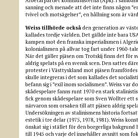
Arbetarpartiet kommunisterna (Apk). I samband
sanning och menade att det inte finns någon ”e
tvivel och motsägelser”, en hållning som är värd
Weiss tillhörde också
den generation av väste
kallades tredje världen. Det gällde inte bara U
kampen mot den franska imperialismen i Algeriet
kolonialismen på allvar tog fart under 1960-tale
När det gäller pjäsen om Trotskij finns det för s
aldrig spelats på en svensk scen. Den sattes d
protester i Västtyskland mot pjäsen framfördes
skulle integreras i det som kallades det socialis
befann sig i ”exil inom socialismen”. Weiss var do
skådespelare fanns runt 1970 en stark stalinist
fick genom skådespelare som Sven Wollter ett sta
närvaron som orsaken till att pjäsen aldrig spe
Undersökningen av stalinismens historia fortsa
estetik i tre delar (1975, 1978, 1981). Weiss kon
önskat sig i stället för den borgerliga bakgrund
till 1945 och varje del innehåller avsnitt som 