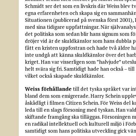
Schmidt ser det som en livskris där Weiss blev 
egna erfarenheten och skapa sig en sammanhänga
Situationen (publicerad på svenska först 2001)
med sina tidigare uppfattningar. När självanalyse
det politiska som sedan blir hans signum som f
dröjer vid är de skuldkänslor som hans dubbla p
fått en kristen uppfostran och hade två äldre ha
inte undgå att känna skuldkänslor över det bar
kriget. Han var visserligen som ”halvjude” ute
helt svära sig fri. Samtidigt hade han också – ti
vilket också skapade skuldkänslor.
Weiss förhållande
till det tyska språket var 
bland dem som emigrerade. Harry Schein upplevd
åskådligt i filmen Citizen Schein. För Weiss del
leda till en slags försoning med tyskan. Han va
skiftande framgång ska tilläggas. Försoningen 
en radikal intellektuell och kulturell miljö i F
samtidigt som hans politiska utveckling gick vän