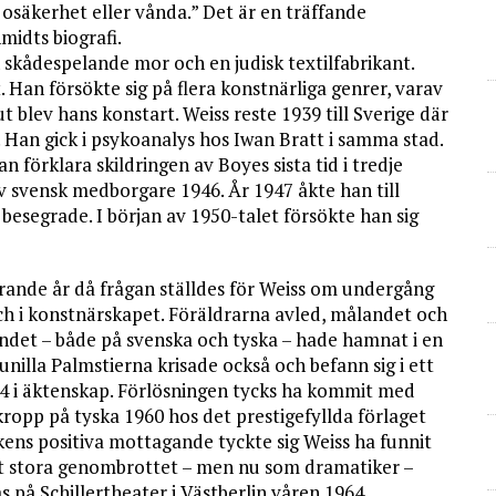
n osäkerhet eller vånda.” Det är en träffande
midts biografi.
n skådespelande mor och en judisk textilfabrikant.
 Han försökte sig på flera konstnärliga genrer, varav
lut blev hans konstart. Weiss reste 1939 till Sverige där
s. Han gick i psykoanalys hos Iwan Bratt i samma stad.
 förklara skildringen av Boyes sista tid i tredje
 svensk medborgare 1946. År 1947 åkte han till
 besegrade. I början av 1950-talet försökte han sig
örande år då frågan ställdes för Weiss om undergång
t och i konstnärskapet. Föräldrarna avled, målandet och
ndet – både på svenska och tyska – hade hamnat i en
illa Palmstierna krisade också och befann sig i ett
4 i äktenskap. Förlösningen tycks ha kommit med
opp på tyska 1960 hos det prestigefyllda förlaget
kens positiva mottagande tyckte sig Weiss ha funnit
et stora genombrottet – men nu som dramatiker –
å Schillertheater i Västberlin våren 1964.