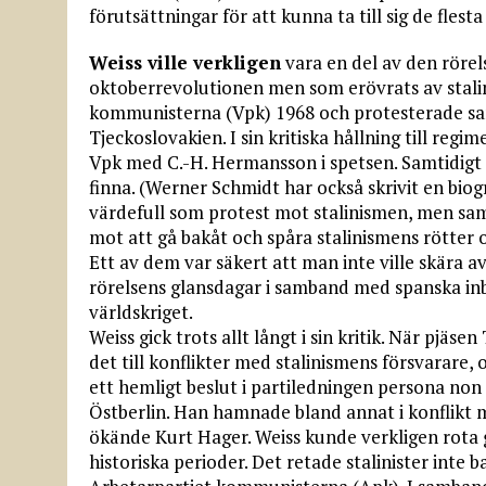
förutsättningar för att kunna ta till sig de flest
Weiss ville verkligen
vara en del av den röre
oktoberrevolutionen men som erövrats av stali
kommunisterna (Vpk) 1968 och protesterade sa
Tjeckoslovakien. I sin kritiska hållning till reg
Vpk med C.-H. Hermansson i spetsen. Samtidigt 
finna. (Werner Schmidt har också skrivit en biog
värdefull som protest mot stalinismen, men samt
mot att gå bakåt och spåra stalinismens rötter o
Ett av dem var säkert att man inte ville skära
rörelsens glansdagar i samband med spanska i
världskriget.
Weiss gick trots allt långt i sin kritik. När pjäse
det till konflikter med stalinismens försvarare,
ett hemligt beslut i partiledningen persona non 
Östberlin. Han hamnade bland annat i konflikt m
ökände Kurt Hager. Weiss kunde verkligen rota g
historiska perioder. Det retade stalinister inte