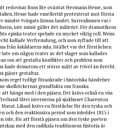
dt redovisar finns lite oväntat Hermann Hesse, som
talien. Hesse hade emellertid protesterat mot första
er mindre tvingats lämna landet. Surrealismen var i
uens, inte minst gäller det måleriet. För dramatikens
hts episka teater spelade en mycket viktig roll. Weiss
echt kallade Verfremdung, och som syftade till att
na från åskådarens sida. Istället var det förståelsen
e inte om någon teater av det slaget som kallades
tan om att gestalta konflikter och problem som
eiss hade dessutom ett större mått av tvivel än Brecht.
s pjäser gestaltar.
som regel tydligt förankrade i historiska händelser
one skolböckernas grundfakta om franska
 att hänga med i den pjäsen. Det krävs också en viss
fterhand låter internerna på sjukhuset Charenton
arat. Likaså krävs en förståelse för den tyska och
en och den reaktionära period som inleddes 1815 i
 öde, för att förstå pjäsen om den tyske poeten
ntskap med den radikala traditionens historia är