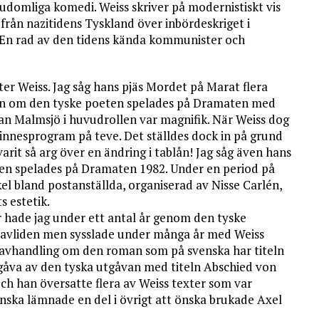
udomliga komedi. Weiss skriver på modernistiskt vis
 från nazitidens Tyskland över inbördeskriget i
. En rad av den tidens kända kommunister och
r Weiss. Jag såg hans pjäs Mordet på Marat flera
lin om den tyske poeten spelades på Dramaten med
Jan Malmsjö i huvudrollen var magnifik. När Weiss dog
nesprogram på teve. Det ställdes dock in på grund
arit så arg över en ändring i tablån! Jag såg även hans
en spelades på Dramaten 1982. Under en period på
rkel bland postanställda, organiserad av Nisse Carlén,
 estetik.
hade jag under ett antal år genom den tyske
r avliden men sysslade under många år med Weiss
r avhandling om den roman som på svenska har titeln
tgåva av den tyska utgåvan med titeln Abschied von
ch han översatte flera av Weiss texter som var
enska lämnade en del i övrigt att önska brukade Axel