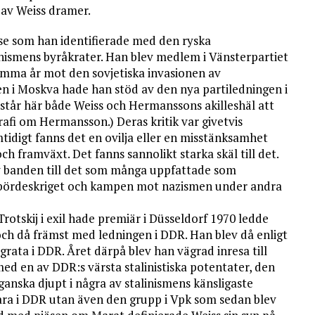
a av Weiss dramer.
lse som han identifierade med den ryska
nismens byråkrater. Han blev medlem i Vänsterpartiet
mma år mot den sovjetiska invasionen av
imen i Moskva hade han stöd av den nya partiledningen i
står här både Weiss och Hermanssons akilleshäl att
rafi om Hermansson.) Deras kritik var givetvis
idigt fanns det en ovilja eller en misstänksamhet
ch framväxt. Det fanns sannolikt starka skäl till det.
 av banden till det som många uppfattade som
nbördeskriget och kampen mot nazismen under andra
n Trotskij i exil hade premiär i Düsseldorf 1970 ledde
 och då främst med ledningen i DDR. Han blev då enligt
grata i DDR. Året därpå blev han vägrad inresa till
ed en av DDR:s värsta stalinistiska potentater, den
anska djupt i några av stalinismens känsligaste
 bara i DDR utan även den grupp i Vpk som sedan blev