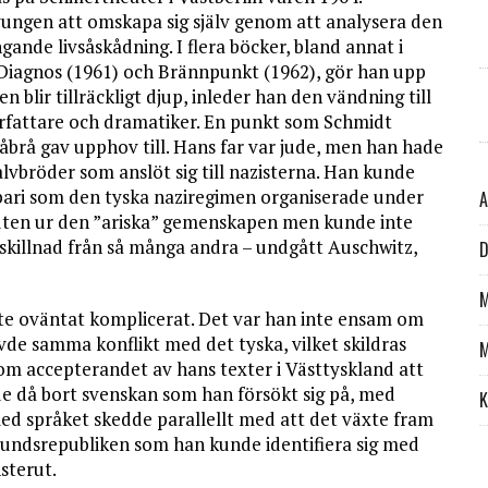
tvungen att omskapa sig själv genom att analysera den
nde livsåskådning. I flera böcker, bland annat i
, Diagnos (1961) och Brännpunkt (1962), gör han upp
n blir tillräckligt djup, inleder han den vändning till
örfattare och dramatiker. En punkt som Schmidt
åbrå gav upphov till. Hans far var jude, men han hade
lvbröder som anslöt sig till nazisterna. Han kunde
bari som den tyska naziregimen organiserade under
A
sluten ur den ”ariska” gemenskapen men kunde inte
ll skillnad från så många andra – undgått Auschwitz,
D
M
inte oväntat komplicerat. Det var han inte ensam om
e samma konflikt med det tyska, vilket skildras
M
 kom accepterandet av hans texter i Västtyskland att
lde då bort svenskan som han försökt sig på, med
K
med språket skedde parallellt med att det växte fram
örbundsrepubliken som han kunde identifiera sig med
sterut.