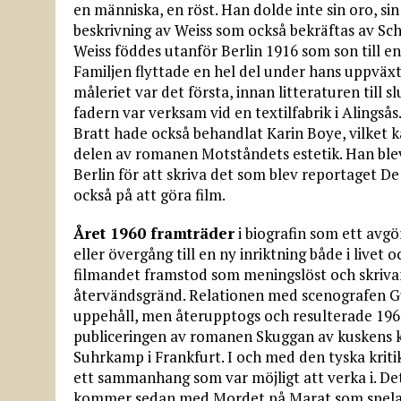
en människa, en röst. Han dolde inte sin oro, si
beskrivning av Weiss som också bekräftas av Sch
Weiss föddes utanför Berlin 1916 som son till e
Familjen flyttade en hel del under hans uppväxt.
måleriet var det första, innan litteraturen till s
fadern var verksam vid en textilfabrik i Alingså
Bratt hade också behandlat Karin Boye, vilket kan
delen av romanen Motståndets estetik. Han blev
Berlin för att skriva det som blev reportaget De
också på att göra film.
Året 1960 framträder
i biografin som ett avg
eller övergång till en ny inriktning både i live
filmandet framstod som meningslöst och skriva
återvändsgränd. Relationen med scenografen Gun
uppehåll, men återupptogs och resulterade 196
publiceringen av romanen Skuggan av kuskens kr
Suhrkamp i Frankfurt. I och med den tyska kriti
ett sammanhang som var möjligt att verka i. D
kommer sedan med Mordet på Marat som spelas p