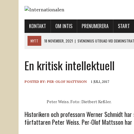
KONTAKT
OM INTIS
PRENUMERERA
START
NYTT
18 NOVEMBER, 2021
|
SVENONIUS UTBUAD VID DEMONSTRAT
18 NOVEMBER, 2021
|
LO-LEDNINGEN GER UPP ETT LANDMÄRKE
En kritisk intellektuell
12 NOVEMBER, 2021
|
ETT STEG TILL VÄNSTER OCH TVÅ TILL HÖGER 
12 NOVEMBER, 2021
|
NÄR DE DÖDA TAR SIG RÖST
12 NOVEMBER, 2021
|
”SVENSKA FACKFÖRBUND BEHÖVER SKÄRPA SITT
POSTED BY:
PER-OLOF MATTSSON
1 JULI, 2017
Peter Weiss. Foto: Dietbert Keßler.
Historikern och professorn Werner Schmidt har sk
författaren Peter Weiss. Per-Olof Mattsson har 