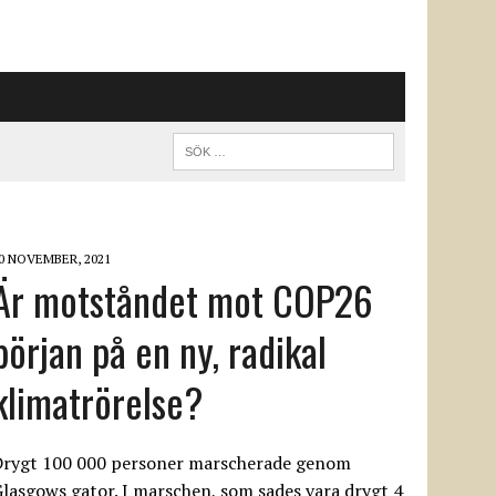
0 NOVEMBER, 2021
Är motståndet mot COP26
början på en ny, radikal
klimatrörelse?
Drygt 100 000 personer marscherade genom
lasgows gator. I marschen, som sades vara drygt 4