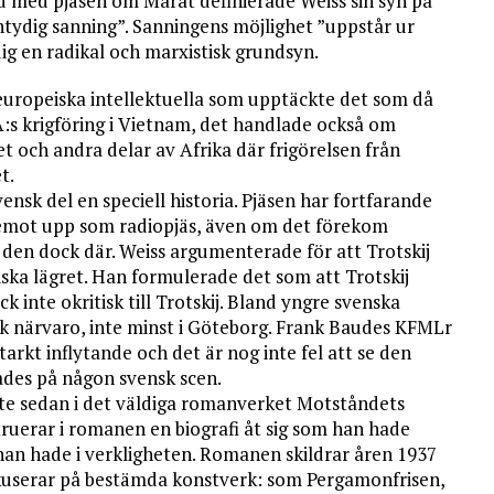
 med pjäsen om Marat definierade Weiss sin syn på
ntydig sanning”. Sanningens möjlighet ”uppstår ur
ig en radikal och marxistisk grundsyn.
uropeiska intellektuella som upptäckte det som då
SA:s krigföring i Vietnam, det handlade också om
 och andra delar av Afrika där frigörelsen från
t.
vensk del en speciell historia. Pjäsen har fortfarande
äremot upp som radiopjäs, även om det förekom
 den dock där. Weiss argumenterade för att Trotskij
tiska lägret. Han formulerade det som att Trotskij
ck inte okritisk till Trotskij. Bland yngre svenska
isk närvaro, inte minst i Göteborg. Frank Baudes KFMLr
rkt inflytande och det är nog inte fel att se den
lades på någon svensk scen.
tte sedan i det väldiga romanverket Motståndets
struerar i romanen en biografi åt sig som han hade
 han hade i verkligheten. Romanen skildrar åren 1937
fokuserar på bestämda konstverk: som Pergamonfrisen,