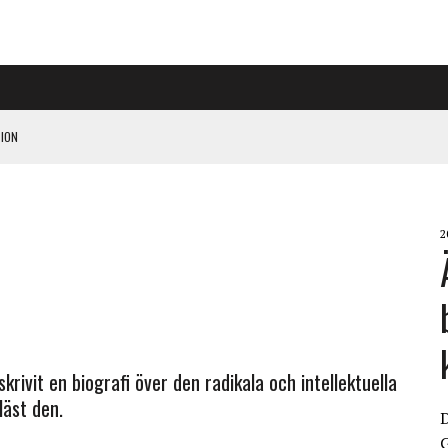
ION
PÅ RIGGAD S-KONGRESS
2
 KLIMATARBETE REJÄLT”
rivit en biografi över den radikala och intellektuella
läst den.
G