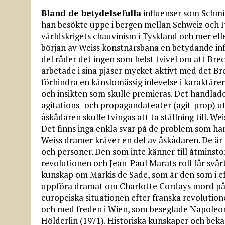
Bland de betydelsefulla
influenser som Schmi
han besökte uppe i bergen mellan Schweiz och I
världskrigets chauvinism i Tyskland och mer ell
början av Weiss konstnärsbana en betydande infl
del råder det ingen som helst tvivel om att Brec
arbetade i sina pjäser mycket aktivt med det Br
förhindra en känslomässig inlevelse i karaktärer
och insikten som skulle premieras. Det handlad
agitations- och propagandateater (agit-prop) u
åskådaren skulle tvingas att ta ställning till. W
Det finns inga enkla svar på de problem som han
Weiss dramer kräver en del av åskådaren. De är 
och personer. Den som inte känner till åtminst
revolutionen och Jean-Paul Marats roll får svårt
kunskap om Markis de Sade, som är den som i e
uppföra dramat om Charlotte Cordays mord på M
europeiska situationen efter franska revolution
och med freden i Wien, som beseglade Napoleons
Hölderlin (1971). Historiska kunskaper och beka