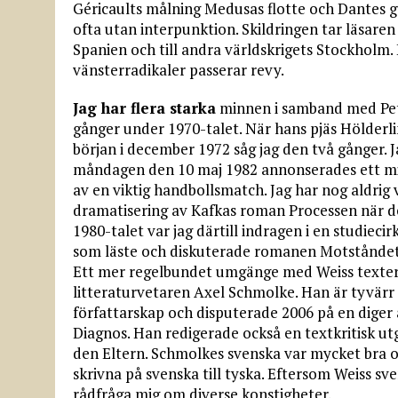
Géricaults målning Medusas flotte och Dantes g
ofta utan interpunktion. Skildringen tar läsaren
Spanien och till andra världskrigets Stockholm
vänsterradikaler passerar revy.
Jag har flera starka
minnen i samband med Pete
gånger under 1970-talet. När hans pjäs Hölder
början i december 1972 såg jag den två gånger. 
måndagen den 10 maj 1982 annonserades ett min
av en viktig handbollsmatch. Jag har nog aldrig v
dramatisering av Kafkas roman Processen när d
1980-talet var jag därtill indragen i en studieci
som läste och diskuterade romanen Motståndets
Ett mer regelbundet umgänge med Weiss texter 
litteraturvetaren Axel Schmolke. Han är tyvär
författarskap och disputerade 2006 på en dige
Diagnos. Han redigerade också en textkritisk u
den Eltern. Schmolkes svenska var mycket bra o
skrivna på svenska till tyska. Eftersom Weiss sv
rådfråga mig om diverse konstigheter.