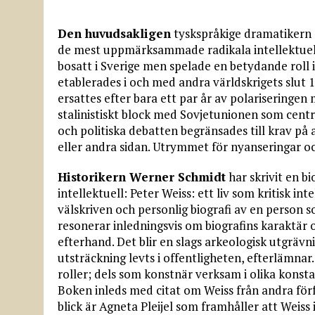
Den huvudsakligen
tyskspråkige dramatikern 
de mest uppmärksammade radikala intellektuell
bosatt i Sverige men spelade en betydande roll 
etablerades i och med andra världskrigets slut 
ersattes efter bara ett par år av polariseringen
stalinistiskt block med Sovjetunionen som centru
och politiska debatten begränsades till krav på 
eller andra sidan. Utrymmet för nyanseringar oc
Historikern Werner Schmidt
har skrivit en bi
intellektuell: Peter Weiss: ett liv som kritisk in
välskriven och personlig biografi av en person 
resonerar inledningsvis om biografins karaktär 
efterhand. Det blir en slags arkeologisk utgrävnin
utsträckning levts i offentligheten, efterlämna
roller; dels som konstnär verksam i olika konstar
Boken inleds med citat om Weiss från andra förf
blick är Agneta Pleijel som framhåller att Weiss 