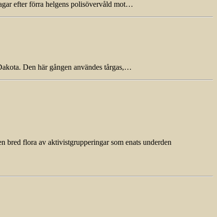
agar efter förra helgens polisövervåld mot…
th Dakota. Den här gången användes tårgas,…
en bred flora av aktivistgrupperingar som enats underden