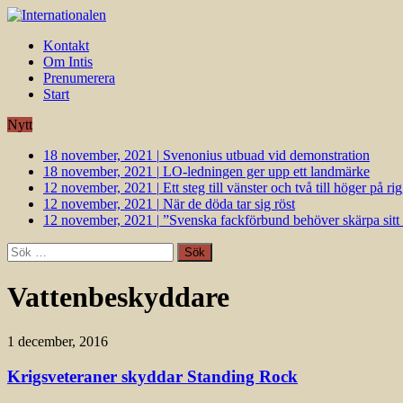
Kontakt
Om Intis
Prenumerera
Start
Nytt
18 november, 2021
|
Svenonius utbuad vid demonstration
18 november, 2021
|
LO-ledningen ger upp ett landmärke
12 november, 2021
|
Ett steg till vänster och två till höger på 
12 november, 2021
|
När de döda tar sig röst
12 november, 2021
|
”Svenska fackförbund behöver skärpa sitt k
Sök
efter:
Vattenbeskyddare
1 december, 2016
Krigsveteraner skyddar Standing Rock