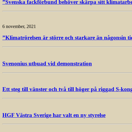
”Svenska fackförbund behöver skärpa sitt klimatarbet
6 november, 2021
”Klimatrörelsen är större och starkare än någonsin ti
Svenonius utbuad vid demonstration
Ett steg till vänster och två till höger på riggad S-kon
HGF Västra Sverige har valt en ny styrelse