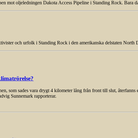
mpen mot oljeledningen Dakota Access Pipeline i Standing Rock. Bara d
öaktivister och urfolk i Standing Rock i den amerikanska delstaten Nor
limatrörelse?
som sades vara drygt 4 kilometer lång från front till slut, återfanns 
udvig Sunnemark rapporterar.