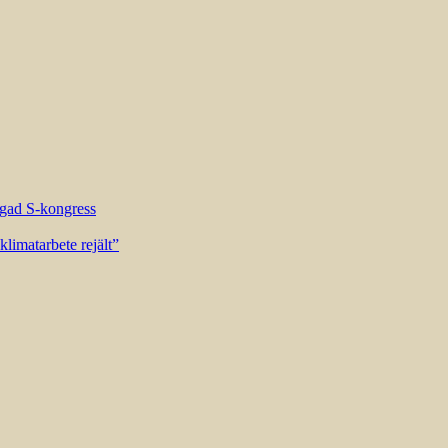
riggad S-kongress
limatarbete rejält”