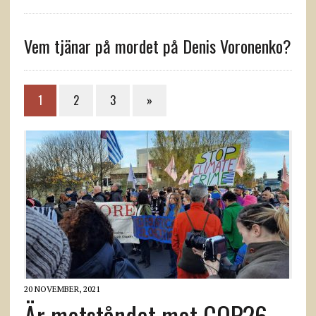
Vem tjänar på mordet på Denis Voronenko?
1
2
3
»
20 NOVEMBER, 2021
Är motståndet mot COP26