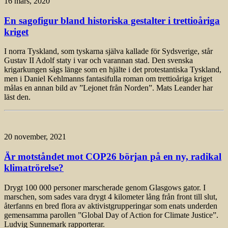
16 mars, 2020
En sagofigur bland historiska gestalter i trettioåriga
kriget
I norra Tyskland, som tyskarna själva kallade för Sydsverige, står
Gustav II Adolf staty i var och varannan stad. Den svenska
krigarkungen sågs länge som en hjälte i det protestantiska Tyskland,
men i Daniel Kehlmanns fantasifulla roman om trettioåriga kriget
målas en annan bild av ”Lejonet från Norden”. Mats Leander har
läst den.
20 november, 2021
Är motståndet mot COP26 början på en ny, radikal
klimatrörelse?
Drygt 100 000 personer marscherade genom Glasgows gator. I
marschen, som sades vara drygt 4 kilometer lång från front till slut,
återfanns en bred flora av aktivistgrupperingar som enats underden
gemensamma parollen ”Global Day of Action for Climate Justice”.
Ludvig Sunnemark rapporterar.