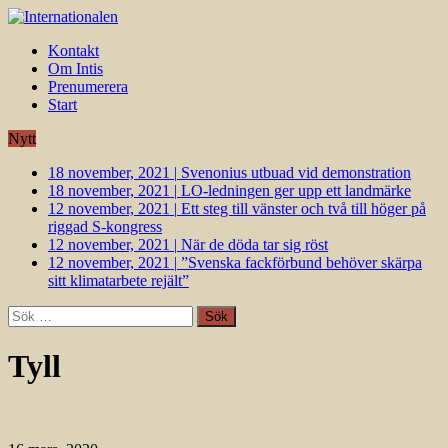
Kontakt
Om Intis
Prenumerera
Start
Nytt
18 november, 2021
|
Svenonius utbuad vid demonstration
18 november, 2021
|
LO-ledningen ger upp ett landmärke
12 november, 2021
|
Ett steg till vänster och två till höger på
riggad S-kongress
12 november, 2021
|
När de döda tar sig röst
12 november, 2021
|
”Svenska fackförbund behöver skärpa
sitt klimatarbete rejält”
Sök
efter:
Tyll