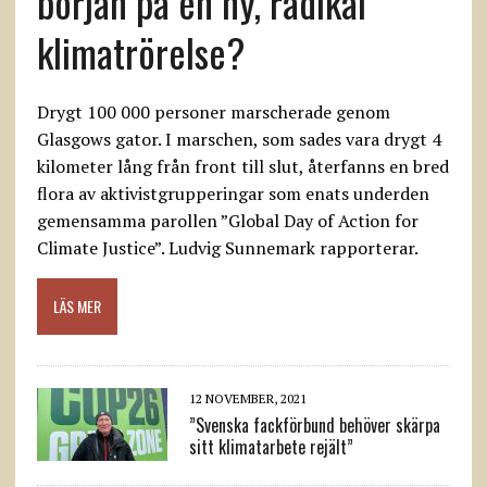
början på en ny, radikal
klimatrörelse?
Drygt 100 000 personer marscherade genom
Glasgows gator. I marschen, som sades vara drygt 4
kilometer lång från front till slut, återfanns en bred
flora av aktivistgrupperingar som enats underden
gemensamma parollen ”Global Day of Action for
Climate Justice”. Ludvig Sunnemark rapporterar.
LÄS MER
12 NOVEMBER, 2021
”Svenska fackförbund behöver skärpa
sitt klimatarbete rejält”