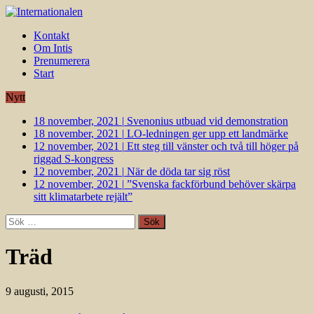
Kontakt
Om Intis
Prenumerera
Start
Nytt
18 november, 2021
|
Svenonius utbuad vid demonstration
18 november, 2021
|
LO-ledningen ger upp ett landmärke
12 november, 2021
|
Ett steg till vänster och två till höger på
riggad S-kongress
12 november, 2021
|
När de döda tar sig röst
12 november, 2021
|
”Svenska fackförbund behöver skärpa
sitt klimatarbete rejält”
Sök
efter:
Träd
9 augusti, 2015