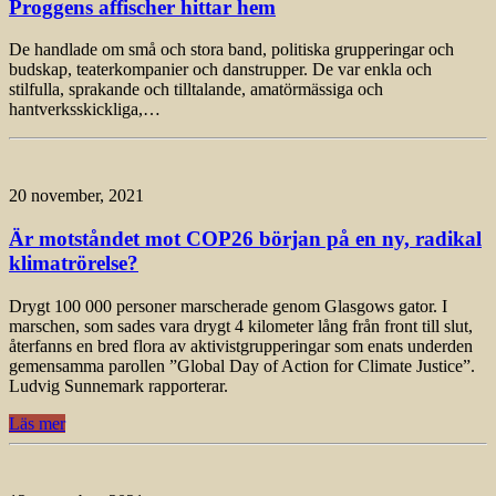
Proggens affischer hittar hem
De handlade om små och stora band, politiska grupperingar och
budskap, teaterkompanier och danstrupper. De var enkla och
stilfulla, sprakande och tilltalande, amatörmässiga och
hantverksskickliga,…
20 november, 2021
Är motståndet mot COP26 början på en ny, radikal
klimatrörelse?
Drygt 100 000 personer marscherade genom Glasgows gator. I
marschen, som sades vara drygt 4 kilometer lång från front till slut,
återfanns en bred flora av aktivistgrupperingar som enats underden
gemensamma parollen ”Global Day of Action for Climate Justice”.
Ludvig Sunnemark rapporterar.
Läs mer