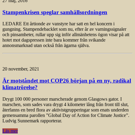
27 maj, 2016
Stampenkrisen speglar samhällsordningen
LEDARE Ett årtionde av vanstyre har satt en hel koncern i
gungning. Stampendebacklet som nu, efter år av varningssignaler
och pinsamheter, rullar upp sig inför allmänhetens ögon visar på att
hotet mot dagspressen inte bara kommer från svikande
annonsmarknad utan också från ägarna själva.
20 november, 2021
Är motståndet mot COP26 början på en ny, radikal
klimatrörelse?
Drygt 100 000 personer marscherade genom Glasgows gator. I
marschen, som sades vara drygt 4 kilometer lång från front till slut,
återfanns en bred flora av aktivistgrupperingar som enats underden
gemensamma parollen ”Global Day of Action for Climate Justice”.
Ludvig Sunnemark rapporterar.
Läs mer