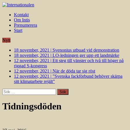
Kontakt
Om Intis
Prenumerera
Start
Nytt
18 november, 2021
|
Svenonius utbuad vid demonstration
18 november, 2021
|
LO-ledningen ger upp ett landmärke
12 november, 2021
|
Ett steg till vänster och två till höger på
riggad S-kongress
12 november, 2021
|
När de döda tar sig röst
12 november, 2021
|
”Svenska fackförbund behöver skärpa
sitt klimatarbete rejält”
Sök
efter:
Tidningsdöden