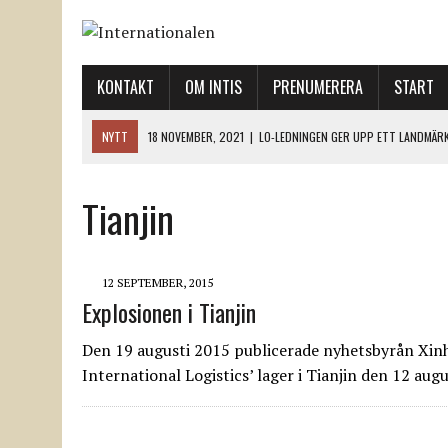
KONTAKT
OM INTIS
PRENUMERERA
START
NYTT
18 NOVEMBER, 2021
|
LO-LEDNINGEN GER UPP ETT LANDMÄR
12 NOVEMBER, 2021
|
ETT STEG TILL VÄNSTER OCH TVÅ TILL HÖGER 
Tianjin
12 NOVEMBER, 2021
|
NÄR DE DÖDA TAR SIG RÖST
12 NOVEMBER, 2021
|
”SVENSKA FACKFÖRBUND BEHÖVER SKÄRPA SITT
18 NOVEMBER, 2021
|
SVENONIUS UTBUAD VID DEMONSTRATION
12 SEPTEMBER, 2015
Explosionen i Tianjin
Den 19 augusti 2015 publicerade nyhetsbyrån Xinh
International Logistics’ lager i Tianjin den 12 au