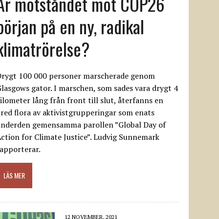
Är motståndet mot COP26
början på en ny, radikal
klimatrörelse?
Drygt 100 000 personer marscherade genom
lasgows gator. I marschen, som sades vara drygt 4
ilometer lång från front till slut, återfanns en
red flora av aktivistgrupperingar som enats
underden gemensamma parollen ”Global Day of
ction for Climate Justice”. Ludvig Sunnemark
apporterar.
LÄS MER
12 NOVEMBER, 2021