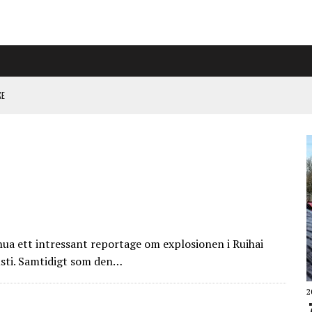
KE
PÅ RIGGAD S-KONGRESS
 KLIMATARBETE REJÄLT”
ua ett intressant reportage om explosionen i Ruihai
gusti. Samtidigt som den…
2