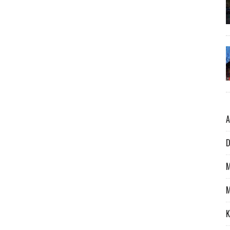
A
D
M
M
K