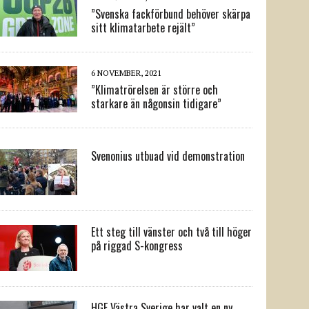
”Svenska fackförbund behöver skärpa
sitt klimatarbete rejält”
6 NOVEMBER, 2021
”Klimatrörelsen är större och
starkare än någonsin tidigare”
Svenonius utbuad vid demonstration
Ett steg till vänster och två till höger
på riggad S-kongress
HGF Västra Sverige har valt en ny