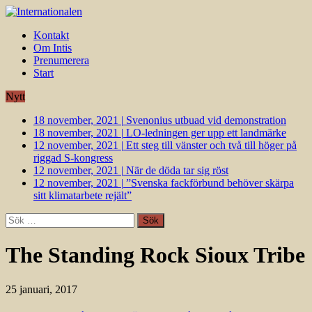
Kontakt
Om Intis
Prenumerera
Start
Nytt
18 november, 2021
|
Svenonius utbuad vid demonstration
18 november, 2021
|
LO-ledningen ger upp ett landmärke
12 november, 2021
|
Ett steg till vänster och två till höger på
riggad S-kongress
12 november, 2021
|
När de döda tar sig röst
12 november, 2021
|
”Svenska fackförbund behöver skärpa
sitt klimatarbete rejält”
Sök
efter:
The Standing Rock Sioux Tribe
25 januari, 2017