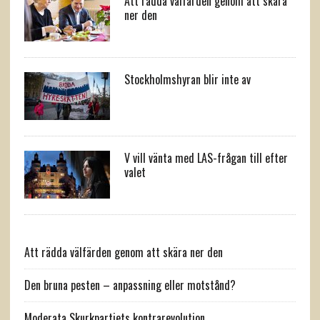
Att rädda välfärden genom att skära
ner den
Stockholmshyran blir inte av
V vill vänta med LAS-frågan till efter
valet
Att rädda välfärden genom att skära ner den
Den bruna pesten – anpassning eller motstånd?
Moderata Skurkpartiets kontrarevolution