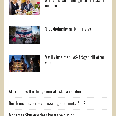
Att rädda välfärden genom att skära
ner den
Stockholmshyran blir inte av
V vill vänta med LAS-frågan till efter
valet
Att rädda välfärden genom att skära ner den
Den bruna pesten – anpassning eller motstånd?
Moderata Skurkpartiets kontrarevolution