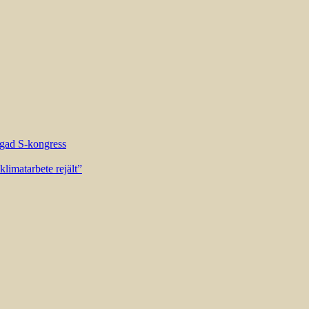
riggad S-kongress
limatarbete rejält”