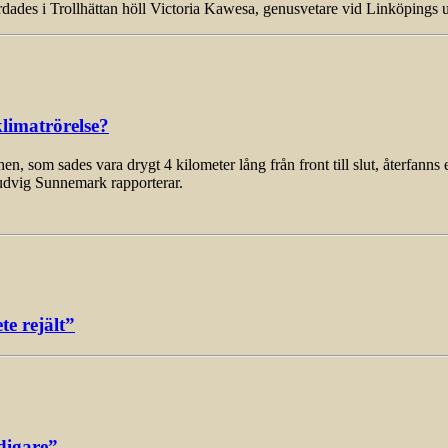
des i Trollhättan höll Victoria Kawesa, genusvetare vid Linköpings u
limatrörelse?
som sades vara drygt 4 kilometer lång från front till slut, återfanns 
udvig Sunnemark rapporterar.
e rejält”
digare”