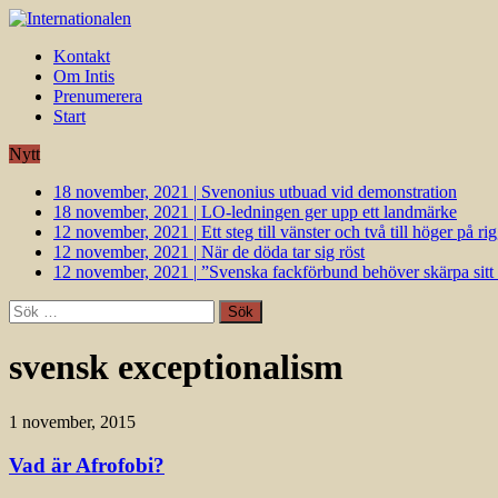
Kontakt
Om Intis
Prenumerera
Start
Nytt
18 november, 2021
|
Svenonius utbuad vid demonstration
18 november, 2021
|
LO-ledningen ger upp ett landmärke
12 november, 2021
|
Ett steg till vänster och två till höger på 
12 november, 2021
|
När de döda tar sig röst
12 november, 2021
|
”Svenska fackförbund behöver skärpa sitt k
Sök
efter:
svensk exceptionalism
1 november, 2015
Vad är Afrofobi?