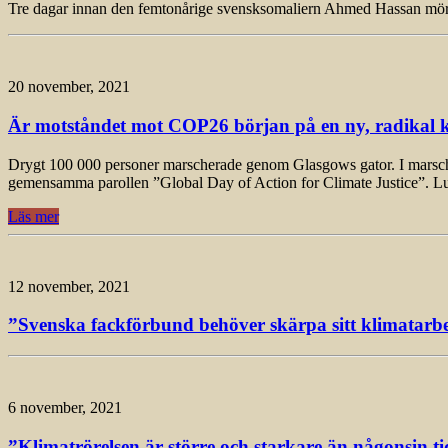
Tre dagar innan den femtonårige svensksomaliern Ahmed Hassan mörda
20 november, 2021
Är motståndet mot COP26 början på en ny, radikal k
Drygt 100 000 personer marscherade genom Glasgows gator. I marschen, 
gemensamma parollen ”Global Day of Action for Climate Justice”. L
Läs mer
12 november, 2021
”Svenska fackförbund behöver skärpa sitt klimatarbet
6 november, 2021
”Klimatrörelsen är större och starkare än någonsin ti