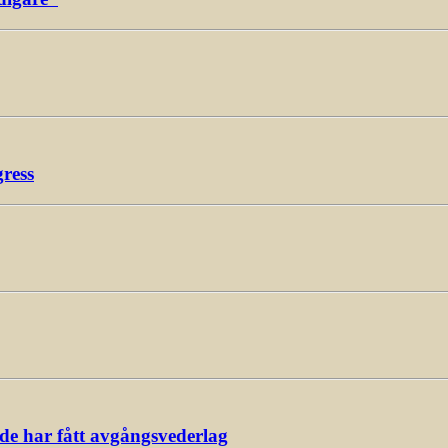
gress
ade har fått avgångsvederlag